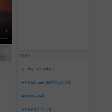
游戏教程
🚀
下载打不开？点我解决
🔑
游戏弹Steam？无许可怎么办-点我
🌐
游戏改中文教程
🛠️
游戏无法运行？点我