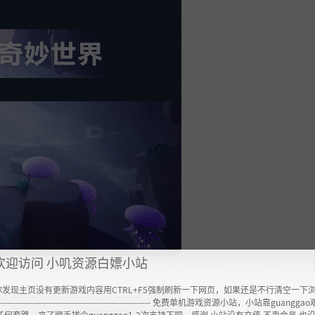
欢迎访问 小叽资源白嫖小站
等着你！你不仅能穿越森林、沙漠与冻土，甚至还能在云端遨游
你发现主页没有更新游戏内容用CTRL+F5强制刷新一下网页，如果还是不行清空一下
----------------------------------------------------- 免费单机游戏资源小站，小站靠guangg
任何套路，来了顺手搓个guanggao1-2次支持下吧，感谢 小站没有充值.不卖会员.也