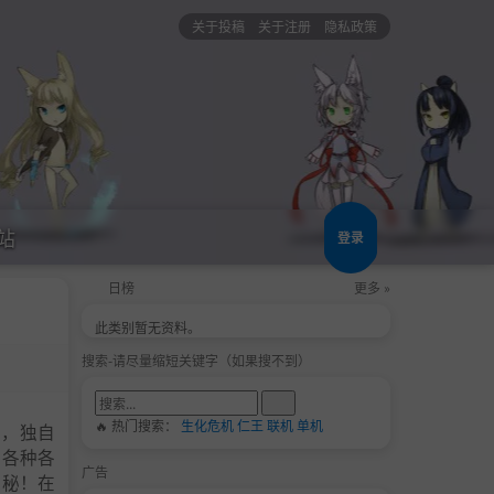
关于投稿
关于注册
隐私政策
站
登录
日榜
更多 »
此类别暂无资料。
搜索-请尽量缩短关键字（如果搜不到）
🔥 热门搜索：
生化危机
仁王
联机
单机
家，独自
开各种各
广告
奥秘！在