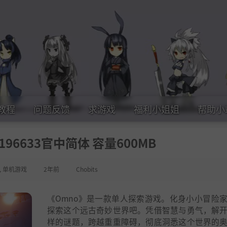
教程
问题反馈
求游戏
福利小姐姐
帮助小
196633官中简体 容量600MB
,
单机游戏
2年前
Chobits
《Omno》是一款单人探索游戏。化身小小冒险
探索这个远古奇妙世界吧。凭借智慧与勇气，解
样的谜题，跨越重重障碍，彻底洞悉这个世界的