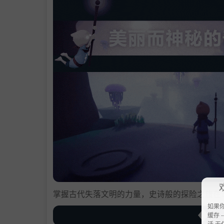
掌握古代失落文明的力量，史诗般的探险之旅在
如果
缓存 --
活 无