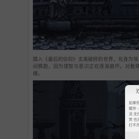
踏入《最后的信仰》支离破碎的世界，化身为埃
间赛跑，因为理智与意识正在逐渐崩坏。对救
缠。
如果
缓存 --
活 无
赏 也
打不