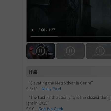
评测
“Elevating the Metroidvania Genre”
9.5/10 –
Noisy Pixel
“The Last Faith actually is, is the closest thi
ight in 2019”
9/10 –
God is a Geek