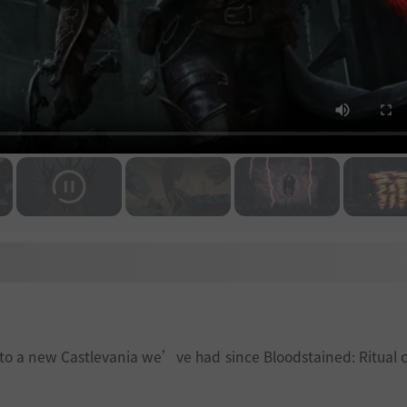
ng to a new Castlevania we’ve had since Bloodstained: Ritual o