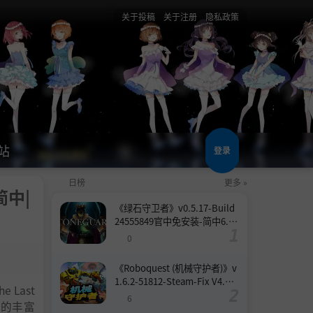
关于投稿
关于注册
隐私政策
站
登录
日榜
更多 »
简中|
《绿石守卫者》v0.5.17-Build
24555849官中免安装-简中6.6
GB
0
《Roboquest (机械守护者)》v
1.6.2-51812-Steam-Fix V4.联
Last
机版官中简体
6
展的丰富