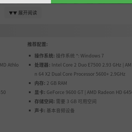
展开阅读
▼▼
推荐配置:
恶魔城与魂系游戏的不洁融合。学习并获得新的技能、物品、
操作系统:
操作系统 *: Windows 7
区域。非线性探索是游戏的核心。
AMD Athlo
处理器:
Intel Core 2 Duo E7500 2.93 GHz | AM
n 64 X2 Dual Core Processor 5600+ 2.9GHz
内存:
2 GB RAM
450
显卡:
GeForce 9600 GT | AMD Radeon HD 645
存储空间:
需要 3 GB 可用空间
声卡:
基本音频设备