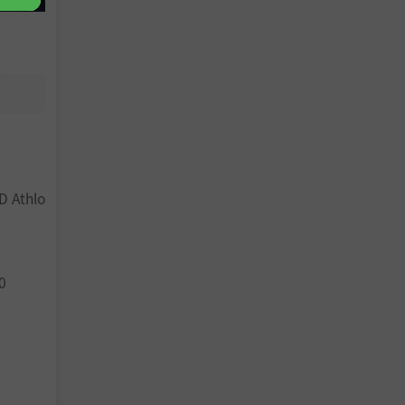
武器与法
D Athlo
0