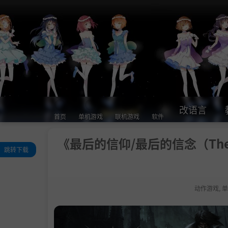
改语言
首页
单机游戏
联机游戏
软件
《最后的信仰/最后的信念（The La
跳转下载
评测
关于此游戏
动作游戏
,
单
系统需求
支持作者
学习