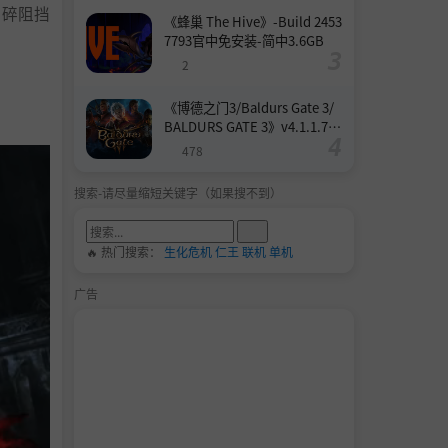
击碎阻挡
《蜂巢 The Hive》-Build 2453
7793官中免安装-简中3.6GB
2
《博德之门3/Baldurs Gate 3/
BALDURS GATE 3》v4.1.1.739
8727-Build 24532579官中免安
478
装-简中158.6GB
搜索-请尽量缩短关键字（如果搜不到）
🔥 热门搜索：
生化危机
仁王
联机
单机
广告