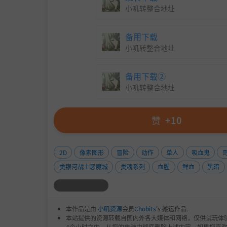
小叽转整合地址
备用下载
小叽转整合地址
探索多样化的武器库，近战武器、秘术法术与远
备用下载②
小叽转整合地址
赞
+10
2D
像素图形
冒险
动作
单人
吸血鬼
类银河战士恶魔城
类魂系列
血腥
鲜血
黑暗
本作品是由
小叽资源
会员
Chobits
's 搬运作品.
本站提供的资源转载自国内外各大媒体和网络，仅供试玩体
4个小时之内，从您的电脑中彻底删除上述内容。如果您喜