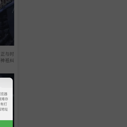
己正与时
与神祇纠
浏览器
ao艰难存
没有打
载地址