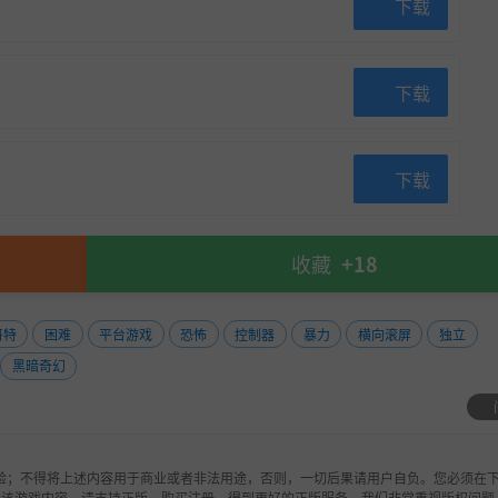
下载
下载
程火器任你选择，用自己的方式开辟通往胜利的道路。
下载
收藏
+18
哥特
困难
平台游戏
恐怖
控制器
暴力
横向滚屏
独立
黑暗奇幻
验；不得将上述内容用于商业或者非法用途，否则，一切后果请用户自负。您必须在下
欢该游戏内容，请支持正版，购买注册，得到更好的正版服务。我们非常重视版权问题