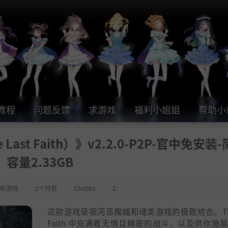
教程
问题反馈
求游戏
福利小姐姐
帮助小
st Faith）》v2.2.0-P2P-官中免安装-
容量2.33GB
机游戏
2个月前
Chobits
2
这款游戏是银河恶魔城和魂类游戏的极致结合。The 
Faith 中充满着无情且精密的战斗，以及供你施