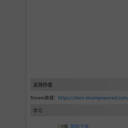
《最后的信仰》以冷酷精准的战斗系统为核心，
验与磨练，掌握前进与击败强敌所需的技巧。
支持作者
Steam商城
：
https://store.steampowered.com
学习
跳转下载