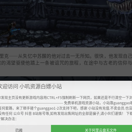
里克——从失忆中苏醒的他对过去一无所知。很快，他发现自
赎的渴望驱使他踏上一条被诅咒的旅程，在途中与古老的信仰
欢迎访问 小叽资源白嫖小站
你发现主页没有更新游戏内容用CTRL+F5强制刷新一下网页，如果还是不行清空一下
----------------------------------------------------- 免费单机游戏资源小站，小站靠guangg
任何套路，来了顺手搓个guanggao1-2次支持下吧，感谢 小站没有充值.不卖会员.也
没有任何 公众号 抖音 B站账号等,如有发现出售网址的全部是骗子,请小伙们谨慎！ 下
开解决办法：
已阅
关于阿里云盘无文件