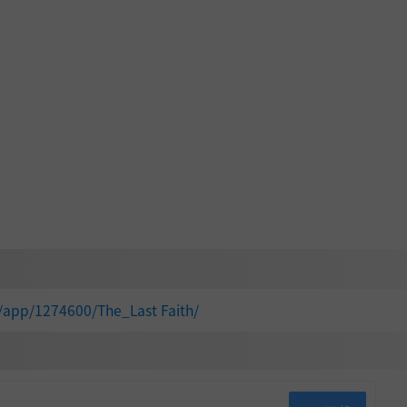
配合大量可自定义的处决动作。战斗虽具挑战，但绝不失公正
/app/1274600/The_Last Faith/