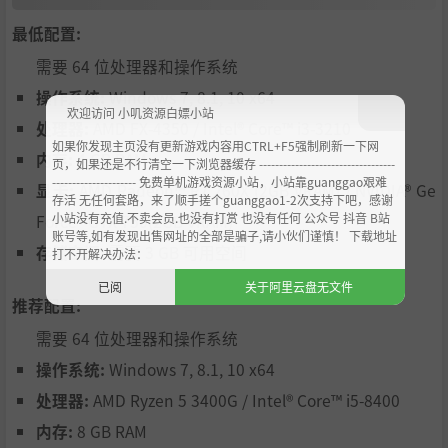
最低配置:
需要 64 位处理器和操作系统
操作系统:
Windows 7, 8.1, 10 x64
欢迎访问 小叽资源白嫖小站
处理器:
AMD FX-4350 / Intel® Core™ i3-3210
如果你发现主页没有更新游戏内容用CTRL+F5强制刷新一下网
内存:
4 GB RAM
页，如果还是不行清空一下浏览器缓存 ----------------------------------
--------------------- 免费单机游戏资源小站，小站靠guanggao艰难
显卡:
AMD Radeon™ R7 260X (2GB VRAM) / NVIDIA® Ge
存活 无任何套路，来了顺手搓个guanggao1-2次支持下吧，感谢
小站没有充值.不卖会员.也没有打赏 也没有任何 公众号 抖音 B站
Force® GTX 750(2GB VRAM)
账号等,如有发现出售网址的全部是骗子,请小伙们谨慎！ 下载地址
存储空间:
需要 3 GB 可用空间
打不开解决办法：
已阅
关于阿里云盘无文件
推荐配置:
需要 64 位处理器和操作系统
操作系统:
Windows 7, 8.1, 10 x64
处理器:
AMD Ryzen 5 3400G / Intel® Core™ i5-8400
内存:
8 GB RAM