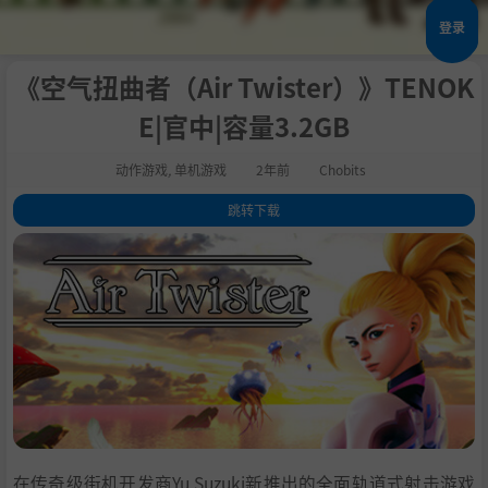
登录
《空气扭曲者（Air Twister）》TENOK
E|官中|容量3.2GB
动作游戏
,
单机游戏
2年前
Chobits
跳转下载
1
.
关于这款游戏
2
.
系统需求
3
.
支持作者
4
.
学习版下载
在传奇级街机开发商Yu Suzuki新推出的全面轨道式射击游戏