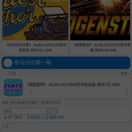
《世间顶尖作家》-Build 24586298官中
《疯狗斯坦》-Build 24535607官中免
免安装-简中201.7MB
装-简中434.5MB
参与讨论聊一聊
日榜
更多 »
《满屋猫咪》-Build 24573804官中免安装-简中732.2MB
0
搜索-请尽量缩短关键字（如果搜不到）
🔥 热门搜索：
生化危机
仁王
联机
单机
广告