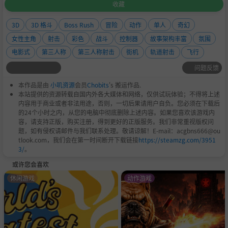
收藏
3D
3D 格斗
Boss Rush
冒险
动作
单人
奇幻
女性主角
射击
彩色
战斗
控制器
故事架构丰富
氛围
电影式
第三人称
第三人称射击
街机
轨道射击
飞行
问题反馈
本作品是由
小叽资源
会员
Chobits
's 搬运作品.
本站提供的资源转载自国内外各大媒体和网络，仅供试玩体验；不得将上述
内容用于商业或者非法用途，否则，一切后果请用户自负。您必须在下载后
的24个小时之内，从您的电脑中彻底删除上述内容。如果您喜欢该游戏内
容，请支持正版，购买注册，得到更好的正版服务。我们非常重视版权问
题，如有侵权请邮件与我们联系处理。敬请谅解！E-mail：acgbns666@ou
tlook.com，我们会在第一时间断开下载链接
https://steamzg.com/3951
3/
。
或许您会喜欢
休闲游戏
动作游戏