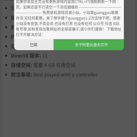
如果你发现主页没有更新游戏内容用CTRL+F5强制刷新一下网
页，如果还是不行清空一下浏览器缓存 ----------------------------------
需要 64 位处理器和操作系统
剑客乔什
使用的是风元素。他非常敏捷，喜欢快速、果断的
--------------------- 免费单机游戏资源小站，小站靠guanggao艰难
进攻，并且能够快速驾驭周围的环境。他特别擅长空战。
操作系统:
Windows 10
存活 无任何套路，来了顺手搓个guanggao1-2次支持下吧，感谢
小站没有充值.不卖会员.也没有打赏 也没有任何 公众号 抖音 B站
女巫梅琳娜
使用水元素。她与奥术师原型略有不同，拥有令
处理器:
Intel(R) Core (TM) i5 -3230M @ 2.6GHz
账号等,如有发现出售网址的全部是骗子,请小伙们谨慎！ 下载地址
人印象深刻的远程投射物并削弱了敌人的能力。她增加了强
打不开解决办法：
内存:
6 GB RAM
大的人群控制能力和可选的支持能力。
已阅
关于阿里云盘无文件
显卡:
NVIDIA GeForce GTX 1050
游牧者法库尔
使用土元素。他是一位坚强的英雄，是神秘部
DirectX 版本:
11
落社区的一部分。然而，他的攻击往往更慢、更难击中，并
产生更大的冲击力作为对位。
存储空间:
需要 4 GB 可用空间
ZOZ，多任务机器人，
使用火元素。他展示了广泛的技能，
附注事项:
Best played with a controller
例如爆炸性的远距离射弹和炸弹，这些技能在暴力手段和巧
妙使用道具和危险之间摇摆。
UNVEIL THE POWER OF FOUR BRAVE HEROS IN A HAN
D DRAWN COUCH CO-OP JOURNEY!