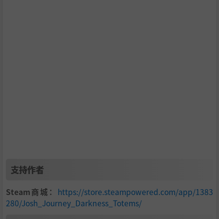
Josh Journey: Darkness Totems
is a hand drawn bea
t’em up game about four brave heroes, that use their ski
lls to defeat the Nightmare Monsters using special combo
attacks in a co-op gameplay.
The Province World
is infested by the nightmare monste
rs from
the Dream World.
The Darkness Shadow,
the en
支持作者
tity that controls the Dark Side of Dreams, are sending his
creatures and implanting
Darkness Totems
to control th
Steam商城：
https://store.steampowered.com/app/1383
e four main provinces:
Wind, Water, Desert and Industri
280/Josh_Journey_Darkness_Totems/
al.
The main objective of our heroes are to fight against th
ese evil forces, destroying the Totems to bring again the p