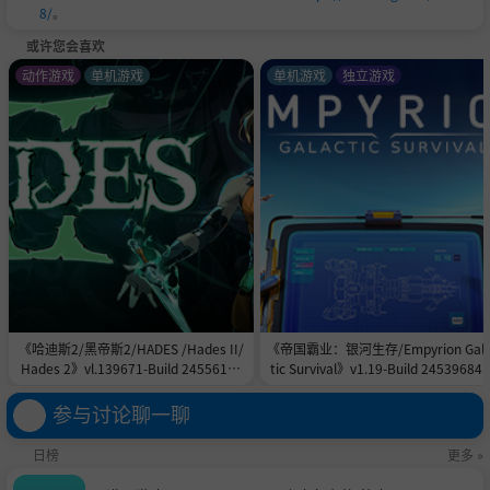
– A huge cast of
cute and creepy enemies
with different
8/
。
behaviors and attacks.
或许您会喜欢
– Epic battles with
Big Bosses.
动作游戏
单机游戏
单机游戏
独立游戏
《哈迪斯2/黑帝斯2/HADES /Hades II/
《帝国霸业：银河生存/Empyrion Gala
Hades 2》vl.139671-Build 24556151
tic Survival》v1.19-Build 24539684
官中免安装-简中|容量11.0GB
中免安装-简中|支持键鼠.手柄|容量17.
GB
参与讨论聊一聊
Josh, the Swordsman,
uses the wind element. He has gr
eat dexterity, favoring quick, decisive strikes and the abili
日榜
更多 »
ty to quickly navigate his environment. He is particularly c