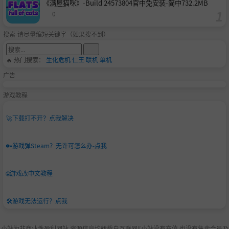
《满屋猫咪》-Build 24573804官中免安装-简中732.2MB
apable in aerial combat.
0
Melina, the Sorceress,
uses the water element. She is a s
light twist on the arcanist archetype, having impressive, lo
搜索-请尽量缩短关键字（如果搜不到）
ng-ranged projectiles and diminishing her foe’s capaciti
es. She adds to that powerful crowd control capacities, an
🔥 热门搜索：
生化危机
仁王
联机
单机
d optional support powers.
广告
Farquol, the Nomad,
uses the earth element. He is a toug
h hero who is part of a mystical and tribal community. His
游戏教程
strikes, however, tend to be slower and harder to hit, pac
king a larger wallop as a counterpoint.
🚀
下载打不开？点我解决
Z.O.Z., the Multitask Robot,
uses the fire element. He pr
esents a wide range of skills, such as explosive long-dista
🔑
游戏弹Steam？无许可怎么办-点我
nce projectiles and bombs, that sways between violent m
eans and the smart usage of props and hazards.
🌐
游戏改中文教程
🛠️
游戏无法运行？点我
小站为非商业性盈利网站,资源信息均转载自互联网|[小站没有充值.也没有售卖会员及