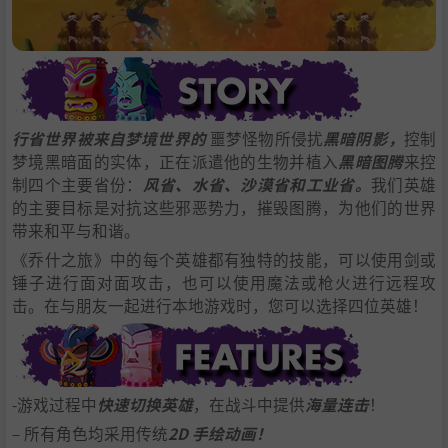
行省世界被来自
梦境世界的
噩梦怪物所侵扰
黑暗阴影，
控制
梦境黑暗面的实体，正在派遣他的生物并植入
黑暗图腾
来控
制四个主要省份：
风省、水省、沙漠省和工业省。
我们英雄
的主要目标是对抗这些邪恶势力，摧毁图腾，为他们的世界
带来和平与和谐。
《乔什之旅》中的每个英雄都有独特的技能，可以使用剑或
锤子进行面对面攻击，也可以使用魔法或枪火进行远程攻
击。在与朋友一起进行本地游戏时，您可以选择四位英雄！
-游戏过程中
快速切换英雄
，在战斗中提供
海量连击
！
– 所有角色均采用传统
2D 手绘动画！