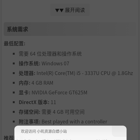
- 建立
能力板
以在战斗中进行特殊攻击。
展开阅读
▼▼
- 探索不同省份美丽而大视差的环境，如风
、水、沙漠和工业。
系统需求
- 一大群
可爱又令人毛骨悚然的敌人，
有着不同的行为和攻
击方式。
最低配置:
- 与
大老板的史诗般的战斗。
需要 64 位处理器和操作系统
操作系统:
Windows 07
处理器:
Intel(R) Core(TM) i5 - 3337U CPU @ 1.8Ghz
内存:
4 GB RAM
显卡:
NVIDIA GeForce GT625M
DirectX 版本:
11
存储空间:
需要 4 GB 可用空间
附注事项:
Best played with a controller
欢迎访问 小叽资源白嫖小站
推荐配置: