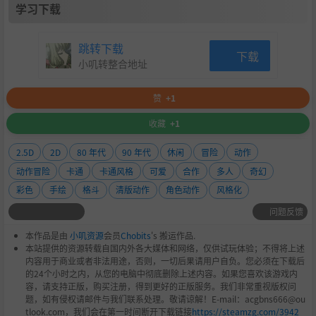
学习下载
eace and harmony to their World.
Each hero in Josh Journey has unique skills, to attack face
跳转下载
to face, using sword or hammer, or to attack from distanc
下载
小叽转整合地址
e, using magic or gunfire. You can choose between four he
roes during a local gameplay with your friends!
赞
+1
收藏
+1
–
Swap Heroes quickly
during gameplay, providing
Mass
2.5D
2D
80 年代
90 年代
休闲
冒险
动作
ive Combos
in battle!
动作冒险
卡通
卡通风格
可爱
合作
多人
奇幻
– All characters with traditional
2D hand-drawn animatio
彩色
手绘
格斗
清版动作
角色动作
风格化
n!
问题反馈
– Build
Ability Board
to make special attacks during the
本作品是由
小叽资源
会员
Chobits
's 搬运作品.
battles.
本站提供的资源转载自国内外各大媒体和网络，仅供试玩体验；不得将上述
内容用于商业或者非法用途，否则，一切后果请用户自负。您必须在下载后
– Explore beautiful and big environments with great paral
的24个小时之内，从您的电脑中彻底删除上述内容。如果您喜欢该游戏内
lax in different provinces, like
容，请支持正版，购买注册，得到更好的正版服务。我们非常重视版权问
Wind, Water, Desert and Industrial.
题，如有侵权请邮件与我们联系处理。敬请谅解！E-mail：acgbns666@ou
tlook.com，我们会在第一时间断开下载链接
https://steamzg.com/3942