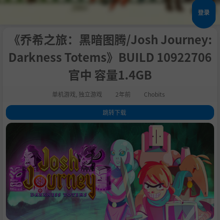
登录
《乔希之旅：黑暗图腾/Josh Journey:
Darkness Totems》BUILD 10922706
官中 容量1.4GB
单机游戏
,
独立游戏
2年前
Chobits
跳转下载
1
.
关于这款游戏
2
.
系统需求
3
.
支持作者
4
.
学习下载