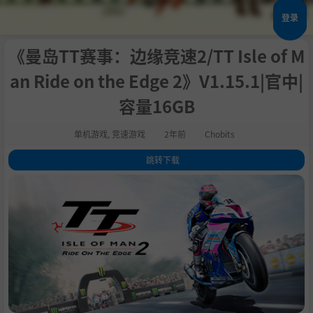
登录
《曼岛TT赛事：边缘竞速2/TT Isle of M
an Ride on the Edge 2》V1.15.1|官中|
容量16GB
单机游戏
,
竞速游戏
2年前
Chobits
跳转下载
1
.
关于这款游戏
2
.
系统需求
3
.
支持作者
4
.
学习下载