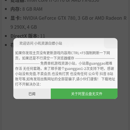
内存:
8 GB RAM
显卡:
NVIDIA GeForce GTX 780, 3 GB or AMD Radeon R
9 290X, 4 GB
DirectX 版本:
11
欢迎访问 小叽资源白嫖小站
存储空间:
需要 18 GB 可用空间
如果你发现主页没有更新游戏内容用CTRL+F5强制刷新一下网
页，如果还是不行清空一下浏览器缓存 ----------------------------------
--------------------- 免费单机游戏资源小站，小站靠guanggao艰难
存活 无任何套路，来了顺手搓个guanggao1-2次支持下吧，感谢
小站没有充值.不卖会员.也没有打赏 也没有任何 公众号 抖音 B站
账号等,如有发现出售网址的全部是骗子,请小伙们谨慎！ 下载地址
打不开解决办法：
已阅
关于阿里云盘无文件