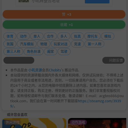
小叽转整合地址
赞
+3
收藏
+1
体育
动作
单人
合作
多人
拟真
摩托车
模拟
氛围
汽车模拟
物理
玩家对战
竞速
第一人称
第三人称
角色扮演
阖家
驾驶
问题反馈
本作品是由
小叽资源
会员
Chobits
's 搬运作品.
本站提供的资源转载自国内外各大媒体和网络，仅供试玩体验；不得将上述
内容用于商业或者非法用途，否则，一切后果请用户自负。您必须在下载后
的24个小时之内，从您的电脑中彻底删除上述内容。如果您喜欢该游戏内
容，请支持正版，购买注册，得到更好的正版服务。我们非常重视版权问
题，如有侵权请邮件与我们联系处理。敬请谅解！E-mail：acgbns666@ou
tlook.com，我们会在第一时间断开下载链接
https://steamzg.com/3939
9/
。
或许您会喜欢
休闲游戏
动作游戏