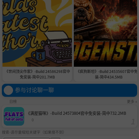
《世间顶尖作家》-Build 24586298官中
《疯狗斯坦》-Build 24535607官中免
免安装-简中201.7MB
装-简中434.5MB
参与讨论聊一聊
日榜
更多 »
《满屋猫咪》-Build 24573804官中免安装-简中732.2MB
0
搜索-请尽量缩短关键字（如果搜不到）