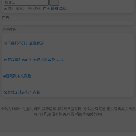
🔥 热门搜索：
生化危机
仁王
联机
单机
广告
游戏教程
🚀
下载打不开？点我解决
🔑
游戏弹Steam？无许可怎么办-点我
🌐
游戏改中文教程
🛠️
游戏无法运行？点我
小站为非商业性盈利网站,资源信息均转载自互联网|[小站没有充值.也没有售卖会员及
VIP账号.更没有购买,打赏,捐赠等相关行为]