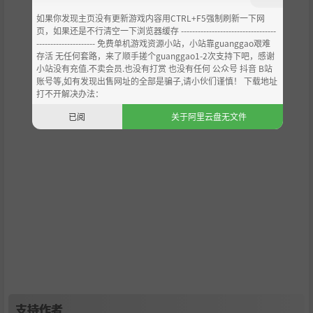
如果你发现主页没有更新游戏内容用CTRL+F5强制刷新一下网
页，如果还是不行清空一下浏览器缓存 ----------------------------------
--------------------- 免费单机游戏资源小站，小站靠guanggao艰难
存活 无任何套路，来了顺手搓个guanggao1-2次支持下吧，感谢
小站没有充值.不卖会员.也没有打赏 也没有任何 公众号 抖音 B站
账号等,如有发现出售网址的全部是骗子,请小伙们谨慎！ 下载地址
打不开解决办法：
已阅
关于阿里云盘无文件
支持作者