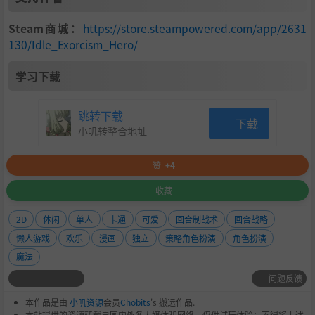
Steam商城：
https://store.steampowered.com/app/2631
130/Idle_Exorcism_Hero/
学习下载
跳转下载
下载
小叽转整合地址
赞
+4
收藏
2D
休闲
单人
卡通
可爱
回合制战术
回合战略
懒人游戏
欢乐
漫画
独立
策略角色扮演
角色扮演
魔法
问题反馈
本作品是由
小叽资源
会员
Chobits
's 搬运作品.
本站提供的资源转载自国内外各大媒体和网络，仅供试玩体验；不得将上述