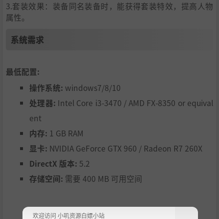
3.套装效果：装备同名装备时，能获得套装特效，提高人物
属性。
系统需求
最低配置:
操作系统:
windows7/8/10
处理器:
Intel Core i3-3470 / AMD FX-8350 or equival
ent
内存:
1 GB RAM
显卡:
NVIDIA GeForce GTX 960 / Radeon R7 260X
DirectX 版本:
5.2
存储空间:
需要 400 MB 可用空间
欢迎访问 小叽资源白嫖小站