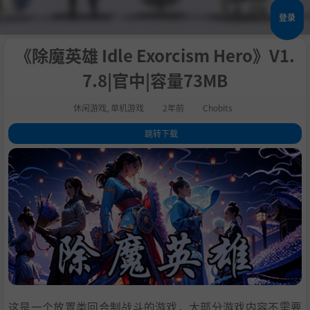
登录
《除魔英雄 Idle Exorcism Hero》V1.
7.8|官中|容量73MB
休闲游戏
,
单机游戏
2年前
Chobits
跳转下载
1
.
关于这款游戏
2
.
系统需求
3
.
支持作者
4
.
学习下载
这是一个放置类回合制战斗的游戏，大部分游戏内容不需要