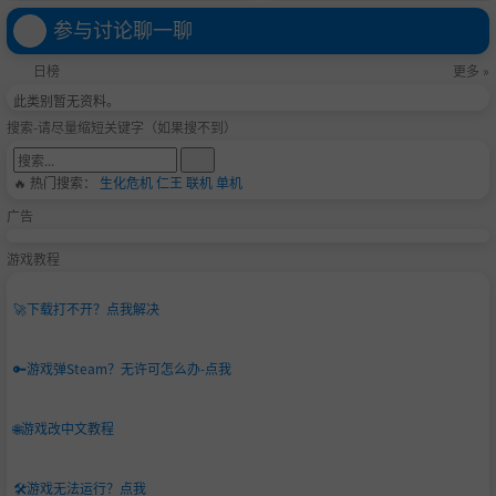
参与讨论聊一聊
日榜
更多 »
此类别暂无资料。
搜索-请尽量缩短关键字（如果搜不到）
🔥 热门搜索：
生化危机
仁王
联机
单机
广告
游戏教程
🚀
下载打不开？点我解决
🔑
游戏弹Steam？无许可怎么办-点我
🌐
游戏改中文教程
🛠️
游戏无法运行？点我