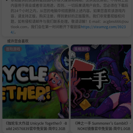
内容用于商业或者非法用途，否则，一切后果请用户自负。您必须在下载后
的24个小时之内，从您的电脑中彻底删除上述内容。如果您喜欢该游戏内
容，请支持正版，购买注册，得到更好的正版服务。我们非常重视版权问
题，如有侵权请邮件与我们联系处理。敬请谅解！E-mail：acgbns666@ou
tlook.com，我们会在第一时间断开下载链接
https://steamzg.com/3923
4/
。
或许您会喜欢
冒险游戏
策略游戏
《独轮车大作战 Unicycle Together》-B
《神之一手 Summoner's Gambit》-T
uild 24576839官中免安装-简中2.3GB
NOKE镜像官中免安装-简中1.0GB