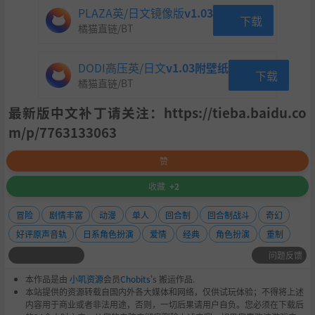
PLAZA英/日文镜像版
v1.03
下载
橘猫直链/BT
DODI高压英/日文
v1.03附壁纸
下载
橘猫直链/BT
最新版中文补丁请关注：https://tieba.baidu.co
m/p/7763133063
赞
收藏
+2
冒险
剧情丰富
动漫
单人
回合制
回合制战斗
奇幻
好评原声音轨
日系角色扮演
爱情
经典
角色扮演
重制
问题反馈
本作品是由
小叽资源
会员
Chobits
's 搬运作品.
本站提供的资源转载自国内外各大媒体和网络，仅供试玩体验；不得将上述
内容用于商业或者非法用途，否则，一切后果请用户自负。您必须在下载后