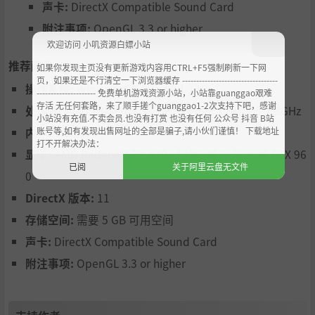
声卡:
DirectX Compatible Sound Card
附注事项:
OpenGL 3.3 or higher
欢迎访问 小叽资源白嫖小站
推荐配置:
如果你发现主页没有更新游戏内容用CTRL+F5强制刷新一下网
页，如果还是不行清空一下浏览器缓存 ----------------------------------
操作系统:
Windows® 7 SP1 / 8.1 / 10
--------------------- 免费单机游戏资源小站，小站靠guanggao艰难
存活 无任何套路，来了顺手搓个guanggao1-2次支持下吧，感谢
处理器:
AMD A8-Series 3.1GHz / Intel® Core™ i5 2.8GHz
小站没有充值.不卖会员.也没有打赏 也没有任何 公众号 抖音 B站
账号等,如有发现出售网址的全部是骗子,请小伙们谨慎！ 下载地址
内存:
4 GB RAM
打不开解决办法：
显卡:
AMD Radeon™ RX 470 / NVIDIA® GeForce® GTX 96
已阅
关于阿里云盘无文件
0
DirectX 版本:
11
存储空间:
需要 5 GB 可用空间
声卡:
DirectX Compatible Sound Card
附注事项:
OpenGL 3.3 or higher