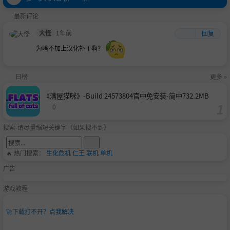
最新评论
大怪
1年前
回复
为啥不加上汉化补丁啊？
日榜
更多 »
《满屋猫咪》-Build 24573804官中免安装-简中732.2MB
0
搜索-请尽量缩短关键字（如果搜不到）
🔥 热门搜索：
生化危机
仁王
联机
单机
广告
游戏教程
🚀
下载打不开？点我解决