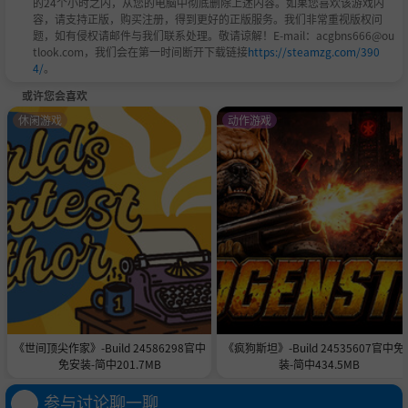
的24个小时之内，从您的电脑中彻底删除上述内容。如果您喜欢该游戏内
容，请支持正版，购买注册，得到更好的正版服务。我们非常重视版权问
题，如有侵权请邮件与我们联系处理。敬请谅解！E-mail：acgbns666@ou
tlook.com，我们会在第一时间断开下载链接
https://steamzg.com/390
4/
。
或许您会喜欢
休闲游戏
动作游戏
《世间顶尖作家》-Build 24586298官中
《疯狗斯坦》-Build 24535607官中免
免安装-简中201.7MB
装-简中434.5MB
参与讨论聊一聊