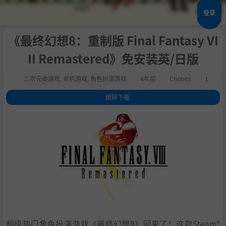
登录
《最终幻想8：重制版 Final Fantasy VI
II Remastered》免安装英/日版
二次元类游戏
,
单机游戏
,
角色扮演游戏
4年前
Chobits
1
跳转下载
1
.
关于这款游戏
2
.
系统需求
3
.
支持作者
4
.
通用教程
5
.
学习版下载
超级热门角色扮演游戏《最终幻想8》回来了！这款Steam®