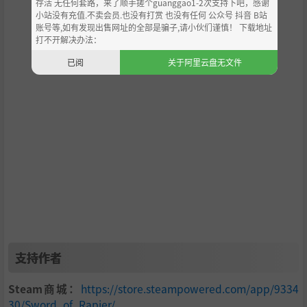
存活 无任何套路，来了顺手搓个guanggao1-2次支持下吧，感谢
小站没有充值.不卖会员.也没有打赏 也没有任何 公众号 抖音 B站
账号等,如有发现出售网址的全部是骗子,请小伙们谨慎！ 下载地址
打不开解决办法：
已阅
关于阿里云盘无文件
支持作者
Steam商城：
https://store.steampowered.com/app/9334
30/Sword_of_Rapier/