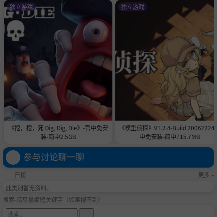
独立游戏
独立游戏
《挖，挖，死 Dig, Dig, Die》-官中免安
《模型侦探》V1.2.4-Build 20062224
装-简中2.5GB
中免安装-简中715.7MB
参与讨论聊一聊
日榜
更多 »
此类别暂无资料。
搜索-请尽量缩短关键字（如果搜不到）