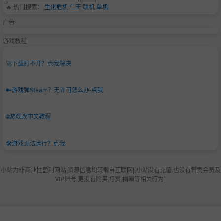
🔥 热门搜索：
生化危机
仁王
联机
单机
广告
游戏教程
🚀
下载打不开？点我解决
🔑
游戏弹Steam？无许可怎么办-点我
🌐
游戏改中文教程
🛠️
游戏无法运行？点我
小站为非商业性盈利网站,资源信息均转载自互联网|[小站没有充值.也没有售卖会员及
VIP账号.更没有购买,打赏,捐赠等相关行为]