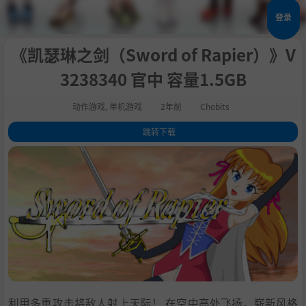
登录
《凯瑟琳之剑（Sword of Rapier）》V
3238340 官中 容量1.5GB
动作游戏
,
单机游戏
2年前
Chobits
跳转下载
1
.
关于这款游戏
2
.
系统需求
3
.
支持作者
4
.
学习下载
利用多重攻击将敌人射上天际！ 在空中高处飞扬，崭新风格