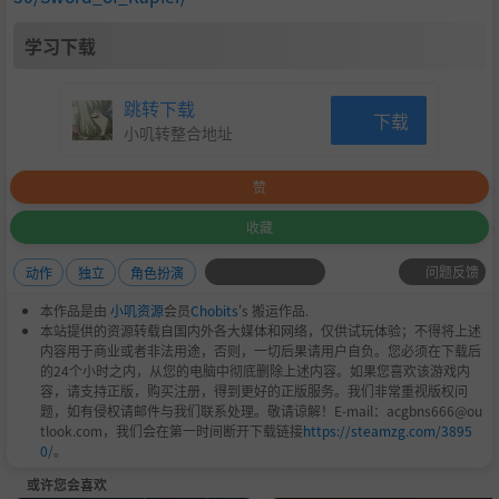
学习下载
跳转下载
下载
小叽转整合地址
赞
收藏
问题反馈
动作
独立
角色扮演
本作品是由
小叽资源
会员
Chobits
's 搬运作品.
本站提供的资源转载自国内外各大媒体和网络，仅供试玩体验；不得将上述
内容用于商业或者非法用途，否则，一切后果请用户自负。您必须在下载后
的24个小时之内，从您的电脑中彻底删除上述内容。如果您喜欢该游戏内
容，请支持正版，购买注册，得到更好的正版服务。我们非常重视版权问
题，如有侵权请邮件与我们联系处理。敬请谅解！E-mail：acgbns666@ou
tlook.com，我们会在第一时间断开下载链接
https://steamzg.com/3895
0/
。
或许您会喜欢