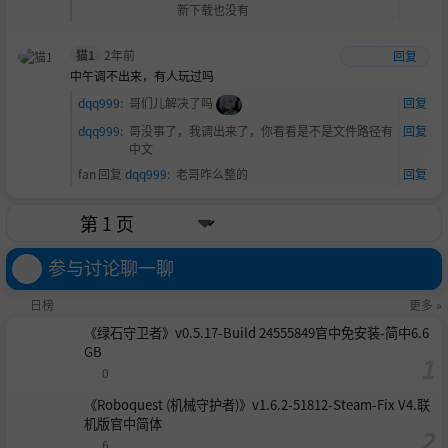
新下载也没有
猫1
2年前
回复
中午调不出来，有人玩过吗
dqq999
:
哥们儿解决了吗
回复
dqq999
:
哥没事了，我调出来了，你看看是不是文件路径有
回复
中文
fan
回复
dqq999
:
老哥咋么整的
回复
参与讨论聊一聊
日榜
更多 »
《绿石守卫者》v0.5.17-Build 24555849官中免安装-简中6.6
GB
0
《Roboquest (机械守护者)》v1.6.2-51812-Steam-Fix V4.联
机版官中简体
6