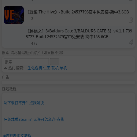
《蜂巢 The Hive》-Build 24537793官中免安装-简中3.6GB
2
《博德之门3/Baldurs Gate 3/BALDURS GATE 3》v4.1.1.739
8727-Build 24532579官中免安装-简中158.6GB
478
搜索-请尽量缩短关键字（如果搜不到）
🔥 热门搜索：
生化危机
仁王
联机
单机
广告
游戏教程
🚀
下载打不开？点我解决
🔑
游戏弹Steam？无许可怎么办-点我
🌐
游戏改中文教程