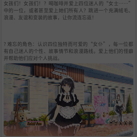
女孩们！女孩们！？喝咖啡并爱上四位迷人的“女士……”
中的一位，或者甚至爱上她们所有人？跳进一个充满绒毛、
浪漫、友谊和变装的故事，让你流连忘返！
? 难忘的角色：认识四位独特而可爱的“女仆”，每一位都
有自己迷人的个性、故事情节和浪漫路线。爱上他们的怪癖
并帮助他们应对个人挑战。