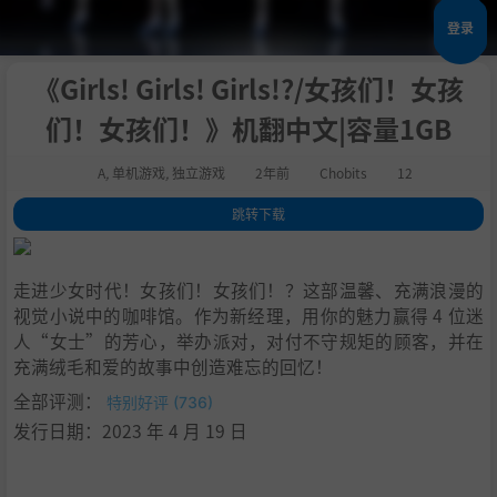
登录
《Girls! Girls! Girls!?/女孩们！女孩
们！女孩们！》机翻中文|容量1GB
A
,
单机游戏
,
独立游戏
2年前
Chobits
12
跳转下载
1
.
关于这款游戏
2
.
系统需求
走进少女时代！女孩们！女孩们！？这部温馨、充满浪漫的
3
.
支持作者
视觉小说中的咖啡馆。作为新经理，用你的魅力赢得 4 位迷
4
.
学习版下载
人“女士”的芳心，举办派对，对付不守规矩的顾客，并在
充满绒毛和爱的故事中创造难忘的回忆！
全部评测：
特别好评 (736)
发行日期：2023 年 4 月 19 日