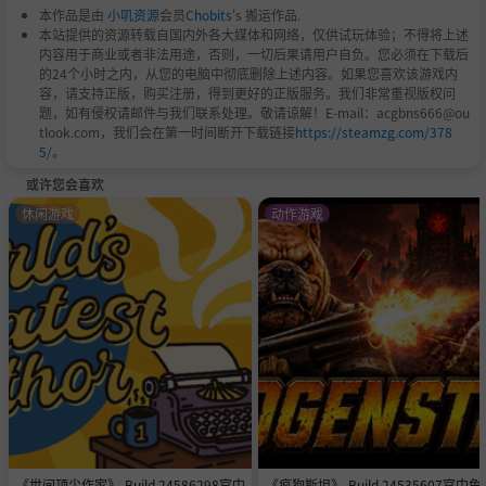
本作品是由
小叽资源
会员
Chobits
's 搬运作品.
本站提供的资源转载自国内外各大媒体和网络，仅供试玩体验；不得将上述
内容用于商业或者非法用途，否则，一切后果请用户自负。您必须在下载后
的24个小时之内，从您的电脑中彻底删除上述内容。如果您喜欢该游戏内
容，请支持正版，购买注册，得到更好的正版服务。我们非常重视版权问
题，如有侵权请邮件与我们联系处理。敬请谅解！E-mail：acgbns666@ou
tlook.com，我们会在第一时间断开下载链接
https://steamzg.com/378
5/
。
或许您会喜欢
休闲游戏
动作游戏
《世间顶尖作家》-Build 24586298官中
《疯狗斯坦》-Build 24535607官中免