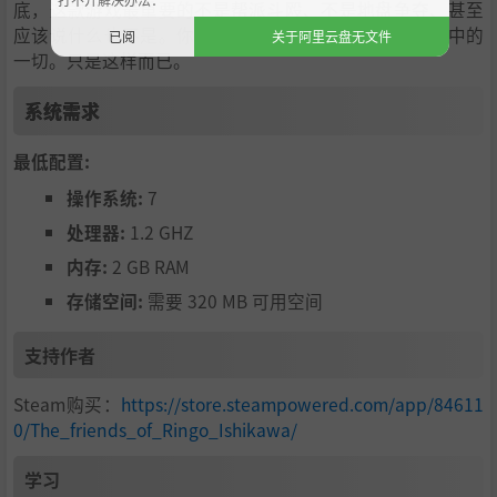
底，这款游戏最重要的不是帮派斗殴、不是地盘争夺、甚至
应该说什么也不是。你只是生活在那个世界里，感受其中的
已阅
关于阿里云盘无文件
一切。只是这样而已。
系统需求
最低配置:
操作系统:
7
处理器:
1.2 GHZ
内存:
2 GB RAM
存储空间:
需要 320 MB 可用空间
支持作者
Steam购买：
https://store.steampowered.com/app/84611
0/The_friends_of_Ringo_Ishikawa/
学习