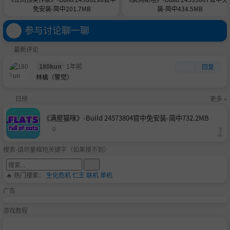
免安装-简中201.7MB
装-简中434.5MB
参与讨论聊一聊
最新评论
180kun
1年前
回复
林檎（警觉）
日榜
更多 »
《满屋猫咪》-Build 24573804官中免安装-简中732.2MB
0
搜索-请尽量缩短关键字（如果搜不到）
🔥 热门搜索：
生化危机
仁王
联机
单机
广告
游戏教程