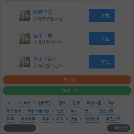
跳转下载
下载
小叽转整合地址
备用下载
下载
小叽转整合地址
备用下载②
下载
小叽转整合地址
赞
+11
收藏
+7
2D
80 年代
像素图形
冒险
剧情
剧情丰富
动作
动作冒险
动作角色扮演
动漫
单人
复古
开放世界
探索
横向滚屏
武术
氛围
沙盒
清版动作
角色扮演
问题反馈