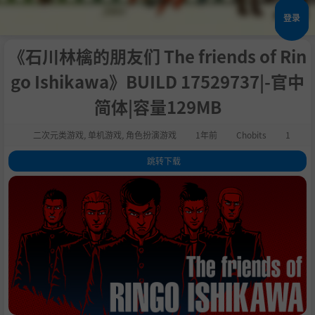
登录
《石川林檎的朋友们 The friends of Rin
go Ishikawa》BUILD 17529737|-官中
简体|容量129MB
二次元类游戏
,
单机游戏
,
角色扮演游戏
1年前
Chobits
1
跳转下载
1
.
评测
2
.
关于这款游戏
3
.
系统需求
4
.
支持作者
5
.
学习