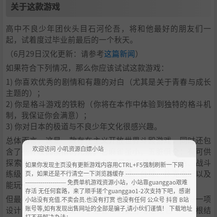
关于这款游戏
高中不良少年团伙头目石河伦吾，将和他最好的朋友们一
起，试着度过毕业前最后的一个秋天。
（6月29日汉化更新：请参考
这篇新闻
）
如果符合下列情况，那么你应该试试这款游戏：
1) 你喜欢优秀的剧情和有趣的对白（尤其是关于青春与成长
主题的）；
2) 你是格斗游戏的铁粉（你将在本作中体验到独特的格斗机
制，我保证你会满意）；
3) 你对日本的极道与不良少年文化很感兴趣。
总体而言，这是一款存在主义开放世界斗殴游戏，同时还包
欢迎访问 小叽资源白嫖小站
含了些许校园模拟的元素。它麻雀虽小，五脏俱全：有可供
探索的城镇、昼夜交替、有自己日程安排的npc角色、战斗
如果你发现主页没有更新游戏内容用CTRL+F5强制刷新一下网
练级、读书上课、迷你游戏（乒乓球、台球、扑克电玩以及
页，如果还是不行清空一下浏览器缓存 ----------------------------------
--------------------- 免费单机游戏资源小站，小站靠guanggao艰难
能玩一款游戏的游戏主机……）等等。
存活 无任何套路，来了顺手搓个guanggao1-2次支持下吧，感谢
但最核心的部分是我试图讲述的这个故事，这款游戏每一项
小站没有充值.不卖会员.也没有打赏 也没有任何 公众号 抖音 B站
账号等,如有发现出售网址的全部是骗子,请小伙们谨慎！ 下载地址
设计的最终目的都是为了想让你们更好地感受它——归根结
打不开解决办法：