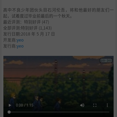
高中不良少年团伙头目石河伦吾，将和他最好的朋友们一
起，试着度过毕业前最后的一个秋天。
最近评测：
特别好评
(47)
全部评测:
特别好评
(1,143)
发行日期:2018 年 5 月 17 日
开发商:
yeo
发行商:
yeo