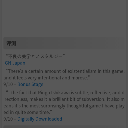
评测
“不良の美学とノスタルジー”
IGN Japan
“There's a certain amount of existentialism in this game,
and it feels very intentional and morose.”
9/10 –
Bonus Stage
“...the fact that Ringo Ishikawa is subtle, reflective, and d
irectionless, makes it a brilliant bit of subversion. It also m
eans it's the most surprisingly thoughtful game I have play
ed in quite some time.”
9/10 –
Digitally Downloaded