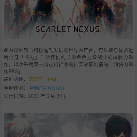
4
.
其他备注
5
.
学习版下载
此为以脑部与科技蓬勃发展的世界为舞台，可以置身体验运
用自身「念力」与伙伴们的形形色色力量战斗的超脑力动
作，以及采用双主角视角描写的扎实故事剧情的「超脑力动
作RPG」
最近测评：
褒贬不一 (46)
全部评测：
特别好评 (18,129)
发行日期：2021 年 6 月 24 日