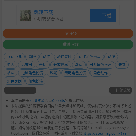
跳转下载
下载
小叽转整合地址
赞
+40
收藏
+27
互动小说
冒险
动作
动作冒险
动作角色扮演
动漫
单人
后末日
奇幻
开放世界
战斗
日系角色扮演
未来
格斗
电脑角色扮演
科幻
策略角色扮演
角色动作
角色定制
角色扮演
问题反馈
本作品是由
小叽资源
会员
Chobits
's 搬运作品.
本站提供的资源转载自国内外各大媒体和网络，仅供试玩体验；不得将上述
内容用于商业或者非法用途，否则，一切后果请用户自负。您必须在下载后
的24个小时之内，从您的电脑中彻底删除上述内容。如果您喜欢该游戏内
容，请支持正版，购买注册，得到更好的正版服务。我们非常重视版权问
题，如有侵权请邮件与我们联系处理。敬请谅解！E-mail：acgbns666@ou
tlook.com，我们会在第一时间断开下载链接
https://steamzg.com/378