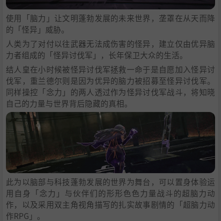
使用「脑力」让文明蓬勃发展的未来世界，垄罩在从天而降
的「怪异」威胁。
人类为了对付以往武器无法成伤害的怪异，建立仅由优异脑
力者组成的「怪异讨伐军」，长年保卫大众的生活。
结人皇在小时候被怪异讨伐军拯救一命于是自愿加入怪异讨
伐军，重兰德尔则是因为优异的脑力被招募至怪异讨伐军。
同样操控「念力」的两人透过作为怪异讨伐军战斗，将知晓
自己的力量与世界背后隐藏的真相。
此为以脑部与科技蓬勃发展的世界为舞台，可以置身体验运
用自身「念力」与伙伴们的形形色色力量战斗的超脑力动
作，以及采用双主角视角描写的扎实故事剧情的「超脑力动
作RPG」。