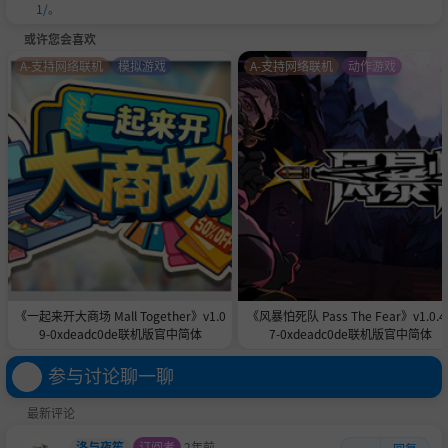
1/
。
或许您会喜欢
A-支持网络联机
模拟游戏
A-支持网络联机
动作游戏
《一起来开大商场 Mall Together》v1.0
《风暴怕死队 Pass The Fear》v1.0.4
9-0xdeadc0de联机版官中简体
7-0xdeadc0de联机版官中简体
参与讨论聊一聊
最新评论
洛与夜笙
订阅者
2年前