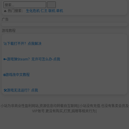
🔥 热门搜索：
生化危机
仁王
联机
单机
广告
游戏教程
🚀
下载打不开？点我解决
🔑
游戏弹Steam？无许可怎么办-点我
🌐
游戏改中文教程
🛠️
游戏无法运行？点我
小站为非商业性盈利网站,资源信息均转载自互联网|[小站没有充值.也没有售卖会员及
VIP账号.更没有购买,打赏,捐赠等相关行为]