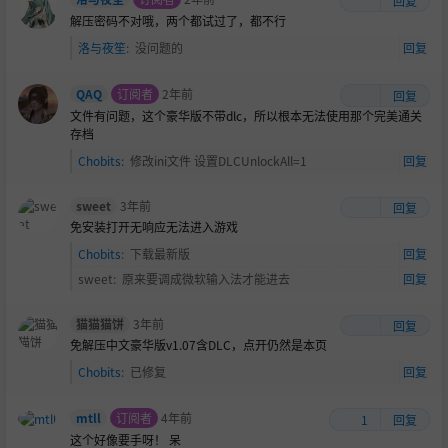
回复
解压密码不对哦，两个都试过了，都不行
洛与夜笙
:
没问题的
回复
QAQ
订阅者
2年前
回复
文件有问题，这个豪华版不带dlc，所以根本无法使用那个完美通关
存档
Chobits
:
修改ini文件 设置DLCUnlockAll=1
回复
sweet
3年前
回复
免安装打开无响应无法进入游戏
Chobits
:
下载最新版
回复
sweet
:
原来要调成微软输入法才能进去
回复
猫猫猫饼
3年前
回复
免解压中文豪华版v1.07含DLC，点开仍然是本页
Chobits
:
已修复
回复
mtll
订阅者
4年前
1
回复
这个好像要手呀！
呆