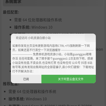
系统需求
最低配置:
需要 64 位处理器和操作系统
操作系统:
Windows 10
处理器:
Intel Core i5-3470 | AMD FX-8350
欢迎访问 小叽资源白嫖小站
内存:
6 GB RAM
如果你发现主页没有更新游戏内容用CTRL+F5强制刷新一下网
显卡:
Nvidia GeForce GTX 760, 2 GB | AMD Radeon
页，如果还是不行清空一下浏览器缓存 ----------------------------------
--------------------- 免费单机游戏资源小站，小站靠guanggao艰难
HD 7970, 3 GB
存活 无任何套路，来了顺手搓个guanggao1-2次支持下吧，感谢
小站没有充值.不卖会员.也没有打赏 也没有任何 公众号 抖音 B站
DirectX 版本:
11
账号等,如有发现出售网址的全部是骗子,请小伙们谨慎！ 下载地址
存储空间:
需要 50 GB 可用空间
打不开解决办法：
已阅
关于阿里云盘无文件
推荐配置:
需要 64 位处理器和操作系统
操作系统:
Windows 10