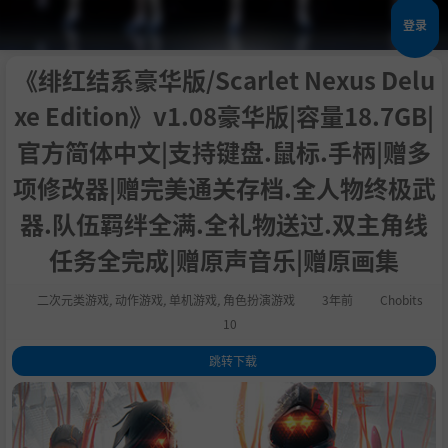
登录
《绯红结系豪华版/Scarlet Nexus Delu
xe Edition》v1.08豪华版|容量18.7GB|
官方简体中文|支持键盘.鼠标.手柄|赠多
项修改器|赠完美通关存档.全人物终极武
器.队伍羁绊全满.全礼物送过.双主角线
任务全完成|赠原声音乐|赠原画集
二次元类游戏
,
动作游戏
,
单机游戏
,
角色扮演游戏
3年前
Chobits
10
跳转下载
1
.
关于这款游戏
2
.
系统需求
3
.
支持作者