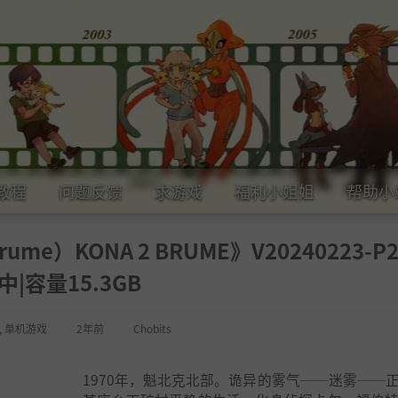
教程
问题反馈
求游戏
福利小姐姐
帮助小
ume）KONA 2 BRUME》V20240223-P
中|容量15.3GB
,
单机游戏
2年前
Chobits
1970年，魁北克北部。诡异的雾气──迷雾──