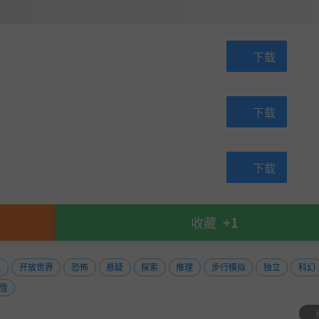
下载
下载
下载
收藏
+1
人
开放世界
恐怖
悬疑
探索
推理
步行模拟
独立
科幻
雪