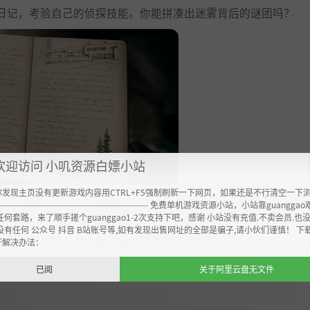
日记，考验自己的侦探技能。你能拼凑出迷雾背后的谜团吗？
欢迎访问 小叽资源白嫖小站
你发现主页没有更新游戏内容用CTRL+F5强制刷新一下网页，如果还是不行清空一下
----------------------------------------------------- 免费单机游戏资源小站，小站靠guangg
任何套路，来了顺手搓个guanggao1-2次支持下吧，感谢 小站没有充值.不卖会员.也
没有任何 公众号 抖音 B站账号等,如有发现出售网址的全部是骗子,请小伙们谨慎！ 下
人不安的噩梦。准备好克服一切困难生存下去。
开解决办法：
已阅
关于阿里云盘无文件