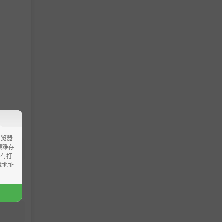
浏览器
ao艰难存
没有打
载地址