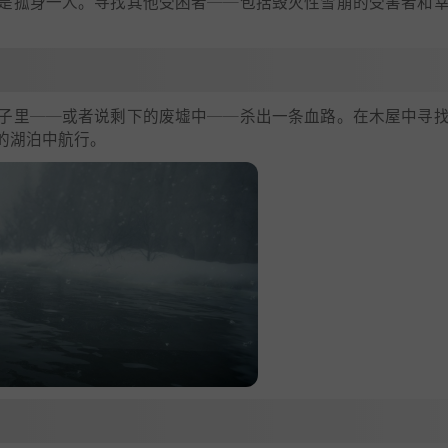
是孤身一人。寻找其他受困者──包括毁灭性雪崩的受害者和
子里──或者说剩下的废墟中──杀出一条血路。在木屋中寻
的湖泊中航行。