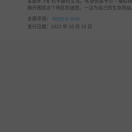
某座乡下矿村平静的生活。化身侦探卡尔·福伯
揭开困扰这个地区的谜团，一边为自己的生存而战
全部评测：
特别好评 (516)
发行日期：2023 年 10 月 18 日