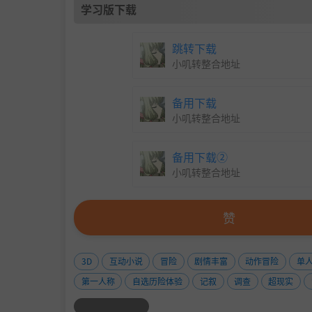
学习版下载
跳转下载
小叽转整合地址
备用下载
小叽转整合地址
备用下载②
小叽转整合地址
赞
3D
互动小说
冒险
剧情丰富
动作冒险
单
第一人称
自选历险体验
记叙
调查
超现实