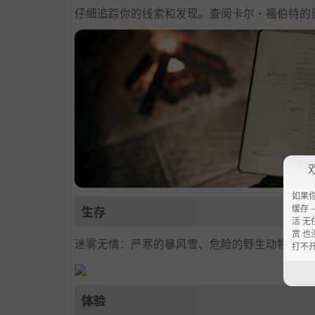
仔细追踪你的线索和发现。查阅卡尔·福伯特的
如果
缓存 --
生存
活 无
赏 也
迷雾无情：严寒的暴风雪、危险的野生动物和令
打不
体验