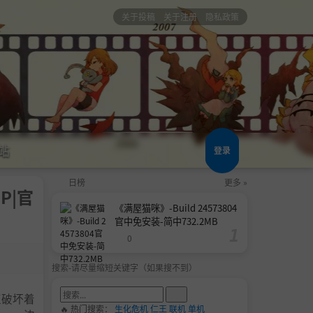
关于投稿
关于注册
隐私政策
站
登录
日榜
更多 »
2P|官
《满屋猫咪》-Build 24573804
官中免安装-简中732.2MB
0
搜索-请尽量缩短关键字（如果搜不到）
正破坏着
🔥 热门搜索：
生化危机
仁王
联机
单机