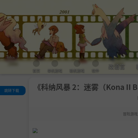
改语言
首页
单机游戏
联机游戏
软件
《科纳风暴 2：迷雾（Kona II Br
跳转下载
关于这款游戏
ا探索
冒险游戏
调查
生存
体验
系统需求