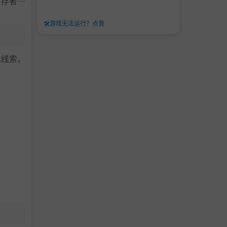
幸存者─
🛠️
游戏无法运行？点我
找线索，