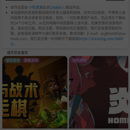
本作品是由
小叽资源
会员
Chobits
's 搬运作品.
本站提供的资源转载自国内外各大媒体和网络，仅供试玩体验；不得将上述
内容用于商业或者非法用途，否则，一切后果请用户自负。您必须在下载后
策划着以格斗大会为饵食吸收强者们淫力的淫魔
的24个小时之内，从您的电脑中彻底删除上述内容。如果您喜欢该游戏内
容，请支持正版，购买注册，得到更好的正版服务。我们非常重视版权问
题，如有侵权请邮件与我们联系处理。敬请谅解！E-mail：acgbns666@ou
系统
tlook.com，我们会在第一时间断开下载链接
https://steamzg.com/3688
3/
。
STRIP连击
或许您会喜欢
使用STRIP计量表即可发动的强力必杀技。
单机游戏
策略游戏
动作游戏
按下↓→↓→+攻击可发动。
根据强弱不同有等级1～3，越强力的技能会消费越多计量
表。
可发动弱攻击等级1、中攻击等级2、强攻击等级3的STRIP连
击。
STRIP Rush
RUSH计量表在1以上时，按下X+A+B(R)发动。
在一定时间内的攻击都可取消。
RUSH计量表在被攻击时，与时间经过可回复，每回合结束
都会重置。