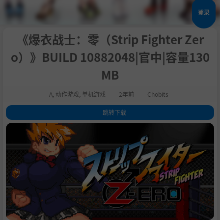
登录
《爆衣战士：零（Strip Fighter Zer
o）》BUILD 10882048|官中|容量130
MB
A
,
动作游戏
,
单机游戏
2年前
Chobits
跳转下载
1
.
关于这款游戏
2
.
概要
3
.
角色
4
.
系统
5
.
游戏的特征
6
.
*如欲游玩本游戏必须安装DirectPlay。
7
.
系统需求
8
.
支持作者