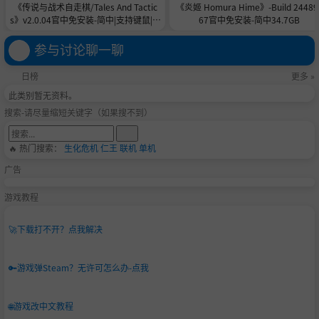
计量表越多时发动时的时间暂停与效果持续时间均会变长。
《传说与战术自走棋/Tales And Tactic
《炎姬 Homura Hime》-Build 24489
s》v2.0.04官中免安装-简中|支持键鼠|容
67官中免安装-简中34.7GB
游戏的特征
量5GB
参与讨论聊一聊
有8位富有个性的角色们
日榜
更多 »
积极的攻击即是通往胜利的秘诀！流畅的游戏系统
此类别暂无资料。
搜索-请尽量缩短关键字（如果搜不到）
十分气派的必杀技演出
可与电脑玩家对战的故事模式
🔥 热门搜索：
生化危机
仁王
联机
单机
可与喜欢的角色对战的VS模式
广告
可以尽情磨练自己技巧的练习模式
游戏教程
*如欲游玩本游戏必须安装DirectPlay。
🚀
下载打不开？点我解决
您使用的PC如果尚未安装DirectPlay时，初次启动游戏时会
安装DirectPlay。
🔑
游戏弹Steam？无许可怎么办-点我
若DirectPlay安装时取消或是没有正常安装时，按照以下的
步骤重新安装。：
🌐
游戏改中文教程
1.按下键盘的Windows键+R。