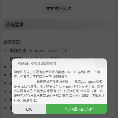
为了使自己拳法登峰造极而不停修练的年轻女格斗家
展开阅读
▼▼
狂野大小姐
真麻
系统需求
最低配置:
操作系统:
Windows 7/8/8.1/10
为了追求刺激而投身于战场的大小姐
处理器:
Intel Pentium3 1GHz or better
摔角练习生
天田
欢迎访问 小叽资源白嫖小站
内存:
4 GB RAM
如果你发现主页没有更新游戏内容用CTRL+F5强制刷新一下网
显卡:
Integrated Graphics Chip
页，如果还是不行清空一下浏览器缓存 ----------------------------------
--------------------- 免费单机游戏资源小站，小站靠guanggao艰难
DirectX 版本:
9.0
存活 无任何套路，来了顺手搓个guanggao1-2次支持下吧，感谢
存储空间:
需要 250 MB 可用空间
小站没有充值.不卖会员.也没有打赏 也没有任何 公众号 抖音 B站
账号等,如有发现出售网址的全部是骗子,请小伙们谨慎！ 下载地址
声卡:
Integrated Sound Chip
打不开解决办法：
附注事项:
Using gamepad is highly recommended.
为了展示摔角技巧的强大而奋斗的摔角练习生
已阅
关于阿里云盘无文件
迷路的孩子
蜜柑