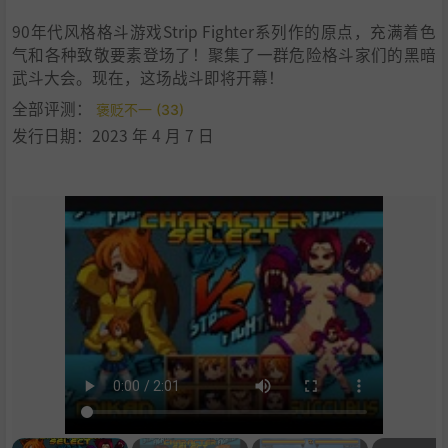
9
.
学习版下载
90年代风格格斗游戏Strip Fighter系列作的原点，充满着色
气和各种致敬要素登场了！聚集了一群危险格斗家们的黑暗
武斗大会。现在，这场战斗即将开幕！
全部评测：
褒贬不一 (33)
发行日期：2023 年 4 月 7 日