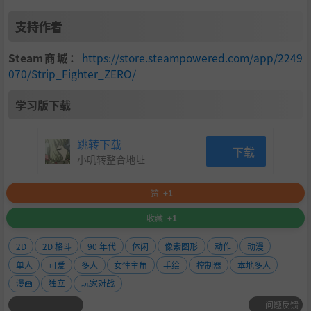
支持作者
Steam商城：
https://store.steampowered.com/app/2249
070/Strip_Fighter_ZERO/
为了证明自家流派的强大而参加格斗大会的古武术继承者
学习版下载
暗格斗家
Ｓ
跳转下载
下载
小叽转整合地址
赞
+1
收藏
+1
沉浸于暴力让对手屈服的危险男人
淫魔
魅魔
2D
2D 格斗
90 年代
休闲
像素图形
动作
动漫
单人
可爱
多人
女性主角
手绘
控制器
本地多人
漫画
独立
玩家对战
问题反馈