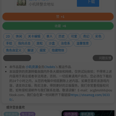
下载
小叽转整合地址
赞
+1
收藏
+6
2D
休闲
关卡编辑
单人
历史
可爱
奇幻
彩色
手绘
指向点击
放松
沙盒
治愈系
温馨惬意
角色自定义
解谜
阖家
隐藏物体
问题反馈
本作品是由
小叽资源
会员
Chobits
's 搬运作品.
本站提供的资源转载自国内外各大媒体和网络，仅供试玩体验；不得将上述
内容用于商业或者非法用途，否则，一切后果请用户自负。您必须在下载后
的24个小时之内，从您的电脑中彻底删除上述内容。如果您喜欢该游戏内
容，请支持正版，购买注册，得到更好的正版服务。我们非常重视版权问
题，如有侵权请邮件与我们联系处理。敬请谅解！E-mail：acgbns666@ou
tlook.com，我们会在第一时间断开下载链接
https://steamzg.com/3633
0/
。
或许您会喜欢
单机游戏
独立游戏
动作游戏
单机游戏