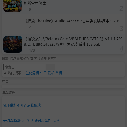
机版官中简体
6
《蜂巢 The Hive》-Build 24537793官中免安装-简中3.6GB
2
《博德之门3/Baldurs Gate 3/BALDURS GATE 3》v4.1.1.739
8727-Build 24532579官中免安装-简中158.6GB
478
搜索-请尽量缩短关键字（如果搜不到）
🔥 热门搜索：
生化危机
仁王
联机
单机
广告
游戏教程
🚀
下载打不开？点我解决
🔑
游戏弹Steam？无许可怎么办-点我