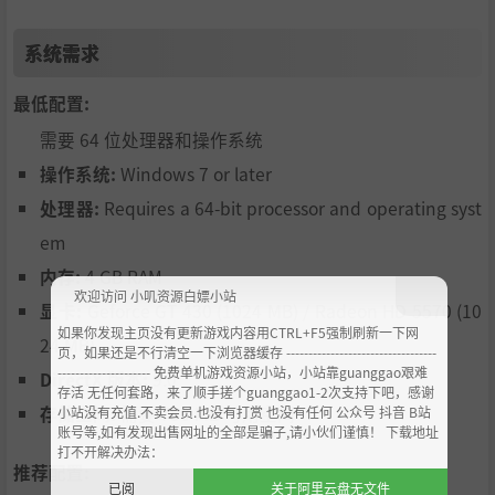
系统需求
最低配置:
需要 64 位处理器和操作系统
操作系统:
Windows 7 or later
处理器:
Requires a 64-bit processor and operating syst
em
内存:
4 GB RAM
欢迎访问 小叽资源白嫖小站
显卡:
Geforce GT 430 (1024 MB) / Radeon HD 5570 (10
如果你发现主页没有更新游戏内容用CTRL+F5强制刷新一下网
24 MB)
页，如果还是不行清空一下浏览器缓存 ----------------------------------
--------------------- 免费单机游戏资源小站，小站靠guanggao艰难
DirectX 版本:
9.0
存活 无任何套路，来了顺手搓个guanggao1-2次支持下吧，感谢
存储空间:
需要 750 MB 可用空间
小站没有充值.不卖会员.也没有打赏 也没有任何 公众号 抖音 B站
账号等,如有发现出售网址的全部是骗子,请小伙们谨慎！ 下载地址
打不开解决办法：
推荐配置:
已阅
关于阿里云盘无文件