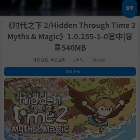
登录
《时代之下 2/Hidden Through Time 2
Myths & Magic》1.0.255-1-0官中|容
量540MB
休闲游戏
,
单机游戏
2年前
Chobits
跳转下载
1
.
关于这款游戏
2
.
系统需求
3
.
支持作者
4
.
学习版下载