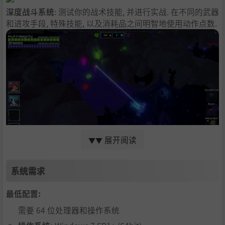
深度战斗系统
: 测试你的战术技能, 并进行实战. 在不同的武器
和进攻手段, 特殊技能, 以及消耗品之间明智地使用动作点数.
展开阅读
▼▼
管理你的猫猫成员
: 把猫猫船员指派到飞船上不同的特殊房
间, 激活不同的能力, 以适应不同的战术情况. 正确的位置有时
系统需求
能够决定胜负!
最低配置:
探索深空
: 惊叹于宇宙的奥妙, 穿过气体云飞行, 开采小行星资
需要 64 位处理器和操作系统
源, 帮助有麻烦的飞船, 或者收留随机出现的NPC.