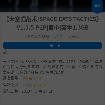
登录
《太空猫战术/SPACE CATS TACTICS》
V1.0.5-P2P|官中|容量1.3GB
单机游戏
,
策略游戏
2年前
Chobits
跳转下载
1
.
关于这款游戏
2
.
剧情:
在这款回合制战术太空RPG游戏中展开激烈的飞船战斗! 管理
3
.
系统需求
你的猫猫战士, 适应每一种战 略形势并体验一个惊心动魄的
4
.
支持作者
太空故事, 你的选择将决定今后的道路.
5
.
学习版下载
最近测评：
多半差评 (2)
全部评测：
多半好评 (128)
发行日期：2023 年 7 月 24 日