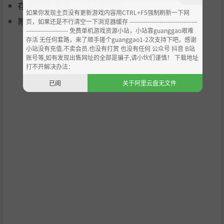
存储空间:
需要 3 GB 可用空间
种族生而为奴, 为人类卖命. 但经过多年的奴役, 这些太空猫猫
如果你发现主页没有更新游戏内容用CTRL+F5强制刷新一下网
转而反抗他们的创造者, 他们将为自己的自由而战.
附注事项:
DX10 with Shader 4.0 support required.
页，如果还是不行清空一下浏览器缓存 ----------------------------------
最终, 他们强迫人类签署了一项条约, 解放了整个猫科种族…
--------------------- 免费单机游戏资源小站，小站靠guanggao艰难
存活 无任何套路，来了顺手搓个guanggao1-2次支持下吧，感谢
但你的同类却仍然遭到歧视和恐惧, 尽管他们依然是勇猛的战
小站没有充值.不卖会员.也没有打赏 也没有任何 公众号 抖音 B站
士和高超的飞行员.
账号等,如有发现出售网址的全部是骗子,请小伙们谨慎！ 下载地址
你是米兹队长, 一名雇佣兵, 被雇来把好奇号飞船偷偷运送到
打不开解决办法：
银河系的一个偏僻角落. 但这份工作远比你所想的要重要: 现
已阅
关于阿里云盘无文件
在你正在紧跟着政府的飞船并为你的生命奔波! 每一次的遭
遇都会有不同的结果, 每一个的决定都会影响你的命运, 所以
要明智选择: 你可以是一名正义的英雄, 也可以是一名复仇的
海盗. 总而言之, 最终的出路都将由你决定.
加入我的Discord频道:
https://discord.gg/kuJQNEF