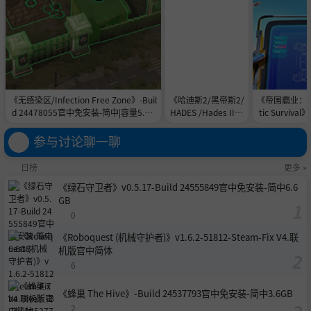
《无感染区/Infection Free Zone》-Buil
《哈迪斯2/黑帝斯2/
《帝国霸业：银河生
d 24478055官中免安装-简中|容量5.8G
HADES /Hades II/H
tic Survival
B
ades 2》vl.139671-
中免安装-简中
Build 24556151官
参与讨论聊一聊
中免安装-简中|容量
11.0GB
日榜
更多 »
《绿石守卫者》v0.5.17-Build 24555849官中免安装-简中6.6
GB
0
《Roboquest (机械守护者)》v1.6.2-51812-Steam-Fix V4.联
机版官中简体
6
《蜂巢 The Hive》-Build 24537793官中免安装-简中3.6GB
2