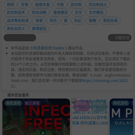
俯视
军事
剧情丰富
可爱
回合制
回合制战斗
回合制战术
回合战略
基地建设
太空
太空模拟
战术角色扮演
探索
欢乐
猫
科幻
策略
角色扮演
角色自定义
赛博朋克
问题反馈
本作品是由
小叽资源
会员
Chobits
's 搬运作品.
本站提供的资源转载自国内外各大媒体和网络，仅供试玩体验；不得将上述
内容用于商业或者非法用途，否则，一切后果请用户自负。您必须在下载后
的24个小时之内，从您的电脑中彻底删除上述内容。如果您喜欢该游戏内
容，请支持正版，购买注册，得到更好的正版服务。我们非常重视版权问
题，如有侵权请邮件与我们联系处理。敬请谅解！E-mail：acgbns666@ou
tlook.com，我们会在第一时间断开下载链接
https://steamzg.com/3623
2/
。
或许您会喜欢
单机游戏
独立游戏
动作游
单机游
单机游戏
戏
戏