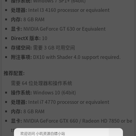
操作系统:
Windows 7 SP1+ (64bit)
处理器:
Intel I3 4160 processor or equivalent
内存:
8 GB RAM
显卡:
NVIDIA GeForce GT 630 or Equivalent
DirectX 版本:
10
存储空间:
需要 3 GB 可用空间
附注事项:
DX10 with Shader 4.0 support required.
推荐配置:
体验激动人心的太空故事
, 经历一段前所未有的史诗. 这里有
需要 64 位处理器和操作系统
英雄, 有风趣的侠盗以及邪恶的反派, 充满了诙谐幽默的对话
内容. 每一次的遭遇都有不同的结果, 这个故事将由你自己书
操作系统:
Windows 10 (64bit)
写.
处理器:
Intel i7 4770 processor or equivalent
内存:
8 GB RAM
剧情:
显卡:
NVIDIA GeForce GTX 660 / Radeon HD 7850 or be
tter
很久以前, 人类创造了你的种族, 结合了猫和人类的特点. 这个
欢迎访问 小叽资源白嫖小站