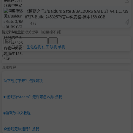
《博德之门3/Baldurs Gate 3/BALDURS GATE 3》v4.1.1.739
8727-Build 24532579官中免安装-简中158.6GB
478
搜索-请尽量缩短关键字（如果搜不到）
🔥 热门搜索：
生化危机
仁王
联机
单机
广告
游戏教程
🚀
下载打不开？点我解决
🔑
游戏弹Steam？无许可怎么办-点我
🌐
游戏改中文教程
🛠️
游戏无法运行？点我