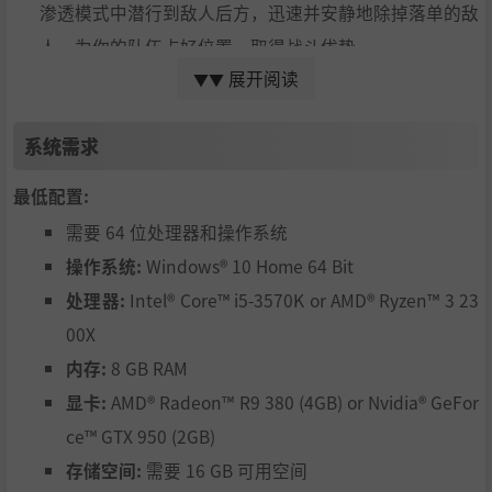
渗透模式中潜行到敌人后方，迅速并安静地除掉落单的敌
人，为你的队伍占好位置，取得战斗优势。
展开阅读
在刺激的回合制战斗中，善用特工的看家本领带来的所有
▼▼
优势和小手段。为特工添加高级技能、装备和增强，以对
系统需求
抗“放逐教廷”日益增长的威胁！
最低配置:
需要 64 位处理器和操作系统
赶在末日倒计时前
操作系统:
Windows® 10 Home 64 Bit
处理器:
Intel® Core™ i5-3570K or AMD® Ryzen™ 3 23
在架空历史的 1930 年代世界中追击“放逐教廷”，从造
00X
船厂和沙漠一路到都市丛林和野外丛林。管理你的全球战
内存:
8 GB RAM
略选择，尽力阻止你的敌人推进邪恶计划！
显卡:
AMD® Radeon™ R9 380 (4GB) or Nvidia® GeFor
从底层精英之中招募新盟友：在全世界寻找亡命之徒与浪
ce™ GTX 950 (2GB)
人，抢在“放逐教廷”捕捉他们之前招募他们加入己方阵
存储空间:
需要 16 GB 可用空间
营！