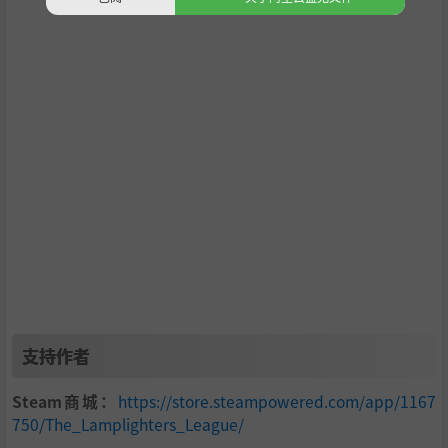
支持作者
Steam商城：
https://store.steampowered.com/app/1167
750/The_Lamplighters_League/