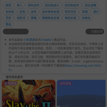
俯视
单人
即时战术
回合制战斗
回合制战术
回合战略
多结局
彩色
战术
战术角色扮演
架空历史
氛围
潜行
灵异
电影式
策略
策略角色扮演
角色扮演
风格化
黑色
问题反馈
本作品是由
小叽资源
会员
Chobits
's 搬运作品.
本站提供的资源转载自国内外各大媒体和网络，仅供试玩体验；不得将上述
内容用于商业或者非法用途，否则，一切后果请用户自负。您必须在下载后
的24个小时之内，从您的电脑中彻底删除上述内容。如果您喜欢该游戏内
容，请支持正版，购买注册，得到更好的正版服务。我们非常重视版权问
题，如有侵权请邮件与我们联系处理。敬请谅解！E-mail：acgbns666@ou
tlook.com，我们会在第一时间断开下载链接
https://steamzg.com/3601
5/
。
或许您会喜欢
策略游戏
动作游戏