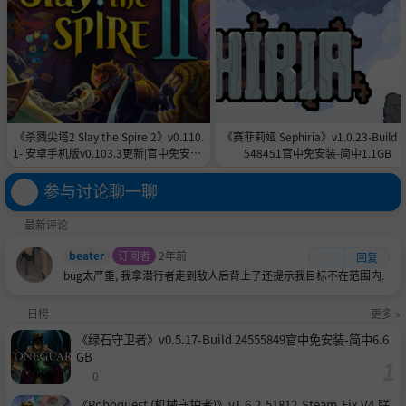
《杀戮尖塔2 Slay the Spire 2》v0.110.
《赛菲莉娅 Sephiria》v1.0.23-Build 
1-|安卓手机版v0.103.3更新|官中免安装-
548451官中免安装-简中1.1GB
简中|付旧版合集5.6GB
参与讨论聊一聊
最新评论
beater
订阅者
2年前
回复
bug太严重, 我拿潜行者走到敌人后背上了还提示我目标不在范围内.
日榜
更多 »
《绿石守卫者》v0.5.17-Build 24555849官中免安装-简中6.6
GB
0
《Roboquest (机械守护者)》v1.6.2-51812-Steam-Fix V4.联