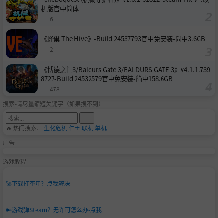
机版官中简体
6
《蜂巢 The Hive》-Build 24537793官中免安装-简中3.6GB
2
《博德之门3/Baldurs Gate 3/BALDURS GATE 3》v4.1.1.739
8727-Build 24532579官中免安装-简中158.6GB
478
搜索-请尽量缩短关键字（如果搜不到）
🔥 热门搜索：
生化危机
仁王
联机
单机
广告
游戏教程
🚀
下载打不开？点我解决
🔑
游戏弹Steam？无许可怎么办-点我