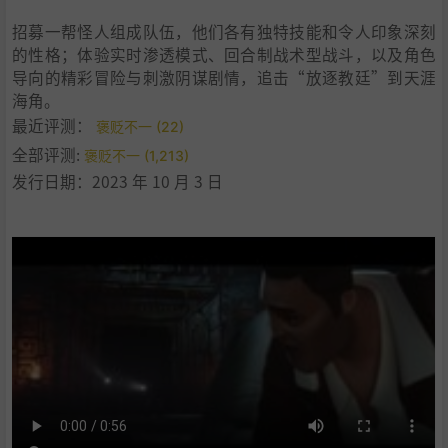
招募一帮怪人组成队伍，他们各有独特技能和令人印象深刻
的性格；体验实时渗透模式、回合制战术型战斗，以及角色
导向的精彩冒险与刺激阴谋剧情，追击“放逐教廷”到天涯
海角。
最近评测：
褒贬不一 (22)
全部评测:
褒贬不一 (1,213)
发行日期：2023 年 10 月 3 日