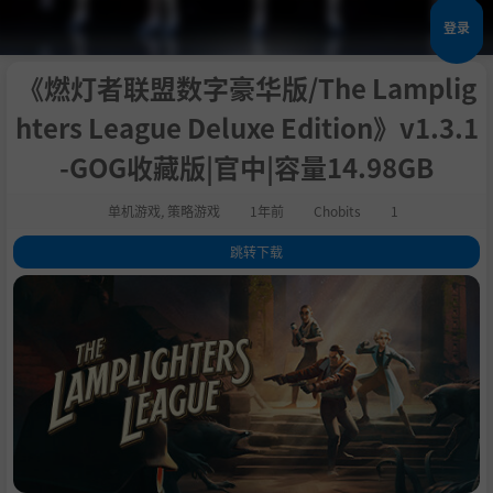
登录
《燃灯者联盟数字豪华版/The Lamplig
hters League Deluxe Edition》v1.3.1
-GOG收藏版|官中|容量14.98GB
单机游戏
,
策略游戏
1年前
Chobits
1
跳转下载
1
.
关于这款游戏
2
.
巧妙结合战略和故事，酷炫有型
3
.
赶在末日倒计时前
4
.
系统需求
5
.
支持作者
6
.
备注
7
.
学习下载