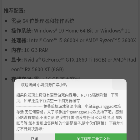
每个任务都能让你的队伍获取新资源并培养技能，但请注
推荐配置:
意，压力和受伤也可能让队伍吃苦！
需要 64 位处理器和操作系统
你能阻止“放逐教廷”依他们的邪恶意志改造世界吗？答案
操作系统:
Windows® 10 Home 64 Bit or Windows® 11
就在...《The Lamplighters League 世界之末的塔》之中！
处理器:
Intel® Core™ i5-8600K or AMD® Ryzen™ 5 3600X
内存:
16 GB RAM
显卡:
Nvidia® GeForce™ GTX 1660 Ti (6GB) or AMD® Rad
eon™ RX 5600 XT (6GB)
存储空间:
需要 16 GB 可用空间
欢迎访问 小叽资源白嫖小站
如果你发现主页没有更新游戏内容用CTRL+F5强制刷新一下网
页，如果还是不行清空一下浏览器缓存 ----------------------------------
--------------------- 免费单机游戏资源小站，小站靠guanggao艰难
存活 无任何套路，来了顺手搓个guanggao1-2次支持下吧，感谢
小站没有充值.不卖会员.也没有打赏 也没有任何 公众号 抖音 B站
账号等,如有发现出售网址的全部是骗子,请小伙们谨慎！ 下载地址
打不开解决办法：
已阅
关于阿里云盘无文件