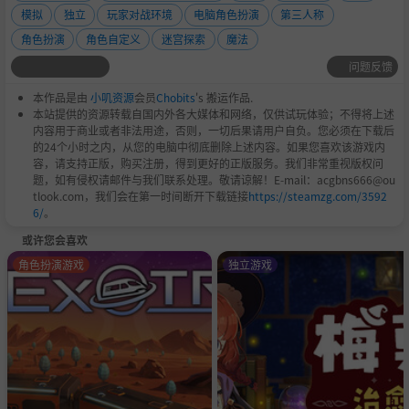
统双持武器不同，他们穿着轻便的布甲，行动迅速，携带特
模拟
独立
玩家对战环境
电脑角色扮演
第三人称
制的刀。这把刀在大部分时间内都被保持在鞘中，积蓄着力
角色扮演
角色自定义
迷宫探索
魔法
量，等待着时机的到来，一击必杀。这一系统仍在设计中，
问题反馈
将为游戏增加更多独特的玩法，敬请期待。
本作品是由
小叽资源
会员
Chobits
's 搬运作品.
本站提供的资源转载自国内外各大媒体和网络，仅供试玩体验；不得将上述
内容用于商业或者非法用途，否则，一切后果请用户自负。您必须在下载后
的24个小时之内，从您的电脑中彻底删除上述内容。如果您喜欢该游戏内
容，请支持正版，购买注册，得到更好的正版服务。我们非常重视版权问
题，如有侵权请邮件与我们联系处理。敬请谅解！E-mail：acgbns666@ou
tlook.com，我们会在第一时间断开下载链接
https://steamzg.com/3592
6/
。
或许您会喜欢
角色扮演游戏
独立游戏