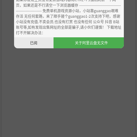
离和近距离之间自由切换，超级攻击连招可以对普通敌人进
页，如果还是不行清空一下浏览器缓存 ----------------------------------
行刺杀。
--------------------- 免费单机游戏资源小站，小站靠guanggao艰难
法师
：擅长远程战斗，可以在不同的连招中使用闪电、火焰
存活 无任何套路，来了顺手搓个guanggao1-2次支持下吧，感谢
小站没有充值.不卖会员.也没有打赏 也没有任何 公众号 抖音 B站
和冰霜法术来攻击敌人。
账号等,如有发现出售网址的全部是骗子,请小伙们谨慎！ 下载地址
打不开解决办法：
已阅
关于阿里云盘无文件
未来更新计划：
这款游戏将持续免费更新，引入新的种族、职业、地下城环
境和不同的游戏体验。