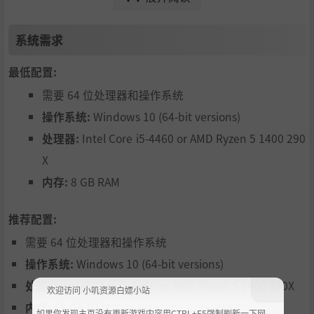
完成整个地下城后的表现在主城获得宝箱奖励。
2. 生存挑战（普通/BOSS）
系统需求
玩家与AI队友进入竞技场，在数波次敌人的攻击下生存，每
位英雄只有一次生命机会。一旦成功完成挑战，相应的宝箱
最低配置:
将解锁。生存挑战分为两种类型：普通和BOSS。在BOSS挑
战中，玩家的小队必须在规定时间内连续击败五个地下城BO
需要 64 位处理器和操作系统
SS，中途没有休息或恢复的时间。
操作系统:
Windows 10 (64-bit versions)
处理器:
Intel Core i5-4460 or AMD Ryzen 5 1400 290
种族：
X
人类
：攻击增加20%的击晕机会。
内存:
8 GB RAM
高等精灵
：能量上限增加33%。
野蛮人
：减少超级攻击的怒气消耗10%。
推荐配置:
职业：
需要 64 位处理器和操作系统
操作系统:
Windows 10 (64-bit versions)
战士
：装备单手武器和盾牌，能够在连击中形成防御姿态，
同时在关键时刻使用备用的双手武器造成大量伤害。
处理器:
Intel Core i5-4460 or AMD Ryzen 5 1400 290X
欢迎访问 小叽资源白嫖小站
盗贼
：擅长使用双手近战武器，备用武器是弓，可以在远距
内存:
16 GB RAM
如果你发现主页没有更新游戏内容用CTRL+F5强制刷新一下网