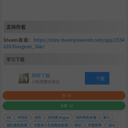
2023年第四季度：
修复BUG和优化细节，增加更多地下城场景和游戏内容。
新职业 - 圣骑士
：尽管在传统的RPG游戏中，圣骑士在装备
支持作者
和战斗方面与战士相似，但我希望进行一些改动。例如，在
保留双手武器的前提下，我可能会将单手近战武器更改为攻
Steam商城：
https://store.steampowered.com/app/2534
击范围更长的长矛，以便让圣骑士能够与敌人保持适当距
020/Dungeon_Tale/
离。
英雄地下城：
我不只是计划提高怪物等级和装备掉落，我希
学习下载
望在英雄地下城中引入更有趣的游戏机制。一个创意的想法
是，在英雄地下城战斗时，战场上会掉落一把巨大的腐化之
剑，刺入地面，并不断对所有英雄造成AOE伤害。这增加了
跳转下载
下载
对玩家装备的要求。腐化结束后，任何职业的玩家都可以拾
小叽转整合地址
起这件神器并对敌人造成巨大伤害，但神器的攻击次数是有
限的，使用后会消失。这个想法灵感来自20世纪90年代的街
赞
+1
机游戏。
收藏
+2
2024年第一季度：
一个新的神秘种族。
3D
中世纪
动作
动作类 Rogue
动作角色扮演
单人
团队角色扮演
大型多人在线角色扮演
奇幻
开放世界
战斗
新职业 - 恶魔猎手：
恶魔猎手将拥有独特的战斗风格，与传