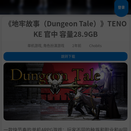
登录
《地牢故事（Dungeon Tale）》TENO
KE 官中 容量28.9GB
单机游戏
,
角色扮演游戏
2年前
Chobits
跳转下载
1
.
关于这款游戏
2
.
游戏模式：
3
.
种族：
4
.
职业：
5
.
未来更新计划：
6
.
系统需求
7
.
支持作者
8
.
学习下载
一款快节奏的单机ARPG游戏：玩家不同的种族和职业和AI同