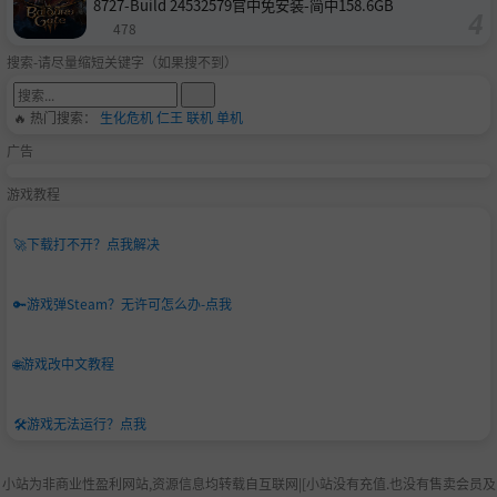
8727-Build 24532579官中免安装-简中158.6GB
478
搜索-请尽量缩短关键字（如果搜不到）
🔥 热门搜索：
生化危机
仁王
联机
单机
广告
游戏教程
🚀
下载打不开？点我解决
🔑
游戏弹Steam？无许可怎么办-点我
🌐
游戏改中文教程
🛠️
游戏无法运行？点我
小站为非商业性盈利网站,资源信息均转载自互联网|[小站没有充值.也没有售卖会员及