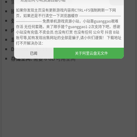
需要 64 位处理器和操作系统
合在一起使用。活用二段跳、冲刺和掩体，你甚至能用剑挡
如果你发现主页没有更新游戏内容用CTRL+F5强制刷新一下网
操作系统:
Windows 10/11 (x64)
开射弹，但永远不要长时间站在原地不动！
页，如果还是不行清空一下浏览器缓存 ----------------------------------
处理器:
3.5GHz quad core/or equivalent
--------------------- 免费单机游戏资源小站，小站靠guanggao艰难
存活 无任何套路，来了顺手搓个guanggao1-2次支持下吧，感谢
内存:
16 GB RAM
小站没有充值.不卖会员.也没有打赏 也没有任何 公众号 抖音 B站
账号等,如有发现出售网址的全部是骗子,请小伙们谨慎！ 下载地址
显卡:
Nvidia GTX 970 - or equivalent
打不开解决办法：
DirectX 版本:
11
已阅
关于阿里云盘无文件
存储空间:
需要 6 GB 可用空间
有机哲学
你的太空母船是血肉与石头的有机组合，你的各种武器也是
如此。你可以使用传统的技术武器，也能使用奇形怪状的活
体生物武器。还有，别忘了照顾好你最亲密的同伴：侍卫枪
贝拉。