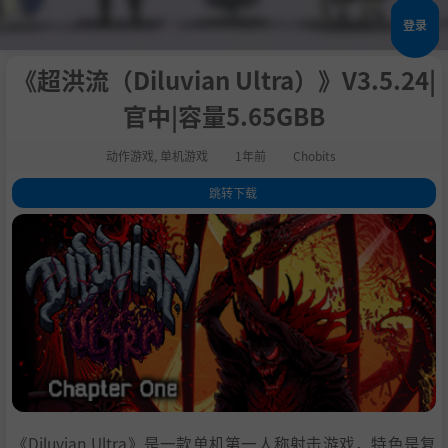
登录
《超洪流（Diluvian Ultra）》V3.5.24|
官中|容量5.65GBB
动作游戏
,
单机游戏
1年前
Chobits
跳转下载
1
.
关于这款游戏
2
.
讲究策略的战斗
3
.
保持移动
4
.
有机哲学
5
.
史诗般的剧情
6
.
系统需求
7
.
支持作者
8
.
学习下载
《Diluvian Ultra》是一款单机第一人称射击游戏，特色是复