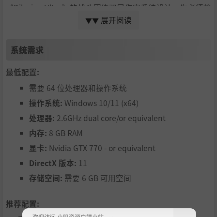
《Diluvian Ultra》的战斗围绕双层伤害系统设计，你必须将
各种武器组合使用才能有效消灭敌人。护甲能吸收伤害，但
展开阅读
▼▼
有些武器能迅速破坏你目标的护甲，虽然无法将其击杀，但
能令他们门户大开，以便你将其一击毙命。但你要当心，因
系统需求
为敌人也会以相同的方式对付你。收集并消耗鲜血以升级你
的武器，并在合适的时机获取各种强化，以成为复仇的化
最低配置:
身，虽然只是暂时的！
需要 64 位处理器和操作系统
操作系统:
Windows 10/11 (x64)
处理器:
2.6GHz dual core/or equivalent
内存:
8 GB RAM
显卡:
Nvidia GTX 770 - or equivalent
DirectX 版本:
11
存储空间:
需要 6 GB 可用空间
保持移动
推荐配置:
在《Diluvian Ultra》中，存活的关键就是机动性。躲避敌方
火力，同时将远程攻击、近战攻击和威力强大的地面猛击组
欢迎访问 小叽资源白嫖小站