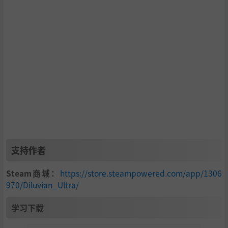
史诗般的剧情
《Diluvian Ultra》或许是一款令人眼花缭乱的复古FPS，但
这一切的杀戮背后是一个史诗般的悲剧故事，其主题是狂
热、创伤、背叛与救赎的希望，并在大教堂式的巨大太空船
里的新哥特风格建筑布景中呈现。
支持作者
Steam商城：
https://store.steampowered.com/app/1306
970/Diluvian_Ultra/
学习下载