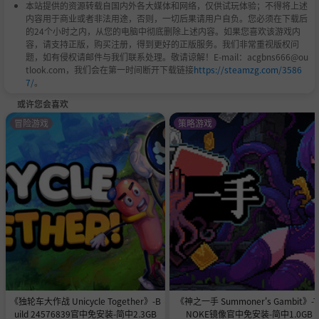
本站提供的资源转载自国内外各大媒体和网络，仅供试玩体验；不得将上述
内容用于商业或者非法用途，否则，一切后果请用户自负。您必须在下载后
的24个小时之内，从您的电脑中彻底删除上述内容。如果您喜欢该游戏内
容，请支持正版，购买注册，得到更好的正版服务。我们非常重视版权问
题，如有侵权请邮件与我们联系处理。敬请谅解！E-mail：acgbns666@ou
tlook.com，我们会在第一时间断开下载链接
https://steamzg.com/3586
7/
。
或许您会喜欢
冒险游戏
策略游戏
《独轮车大作战 Unicycle Together》-B
《神之一手 Summoner's Gambit》-T
uild 24576839官中免安装-简中2.3GB
NOKE镜像官中免安装-简中1.0GB