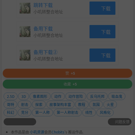
跳转下载
下载
小叽转整合地址
备用下载
下载
小叽转整合地址
备用下载②
下载
小叽转整合地址
赞
+5
收藏
+5
2.5D
3D
像素图形
动作
动作冒险
反乌托邦
吸血鬼
哥特
射击
探索
故事架构丰富
教程
氛围
火星
科幻
竞分
第一人称
第一人称射击
线性
风格化
问题反馈
本作品是由
小叽资源
会员
Chobits
's 搬运作品.