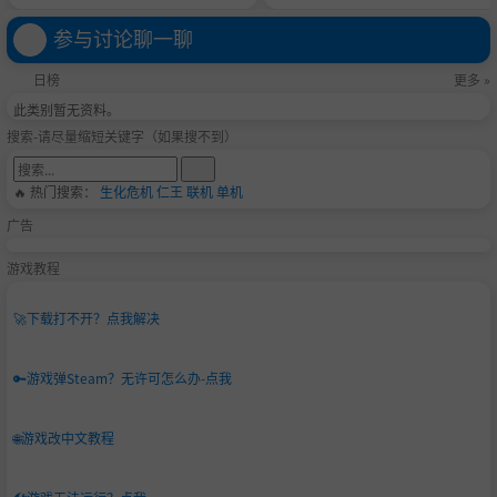
参与讨论聊一聊
日榜
更多 »
此类别暂无资料。
搜索-请尽量缩短关键字（如果搜不到）
🔥 热门搜索：
生化危机
仁王
联机
单机
广告
游戏教程
🚀
下载打不开？点我解决
🔑
游戏弹Steam？无许可怎么办-点我
🌐
游戏改中文教程