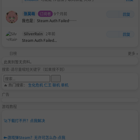
张昊萌
订阅者
9个月前
回复
我也是：Steam Auth Failed……
SilverRain
2年前
回复
Steam Auth Failed...
日榜
更多 »
此类别暂无资料。
搜索-请尽量缩短关键字（如果搜不到）
🔥 热门搜索：
生化危机
仁王
联机
单机
广告
游戏教程
🚀
下载打不开？点我解决
🔑
游戏弹Steam？无许可怎么办-点我