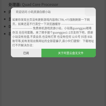
处理器:
Quad Core Processor
内存:
5 GB RAM
欢迎访问 小叽资源白嫖小站
显卡:
NVIDIA Geforce GTX 1060
如果你发现主页没有更新游戏内容用CTRL+F5强制刷新一下网
页，如果还是不行清空一下浏览器缓存 ----------------------------------
DirectX 版本:
12
--------------------- 免费单机游戏资源小站，小站靠guanggao艰难
敬请期待，在这个充满活力的世界，您的妹妹将会与各种角
存活 无任何套路，来了顺手搓个guanggao1-2次支持下吧，感谢
存储空间:
需要 8 GB 可用空间
色愉快的结下缘分。她将分享真诚的对话，共享着充满笑容
小站没有充值.不卖会员.也没有打赏 也没有任何 公众号 抖音 B站
的时刻和经验，从而创建终生宝贵的纽带关系。在这里爱情
账号等,如有发现出售网址的全部是骗子,请小伙们谨慎！ 下载地址
打不开解决办法：
没有界限，期待着温馨的心灵纽带关系。
已阅
关于阿里云盘无文件
重大的日子到来！您的妹妹已经19岁了，她的未来掌握在您
的手上。您的养育方式将决定她接下来的道路，引导她通往
50多种充满个性的结局的其中之一。她究竟会成为英雄般的
骑士，还是成为成为意想不到的其他人呢？这个未来的可能