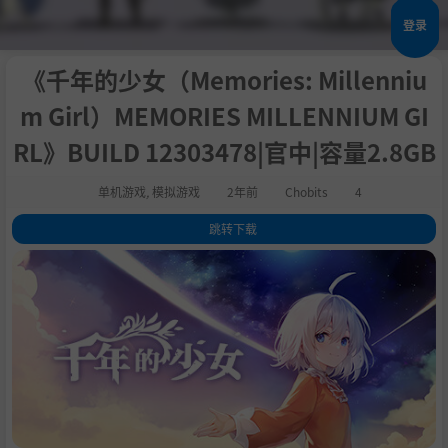
登录
《千年的少女（Memories: Millenniu
m Girl）MEMORIES MILLENNIUM GI
RL》BUILD 12303478|官中|容量2.8GB
单机游戏
,
模拟游戏
2年前
Chobits
4
跳转下载
1
.
关于这款游戏
2
.
系统需求
3
.
支持作者
4
.
学习版下载