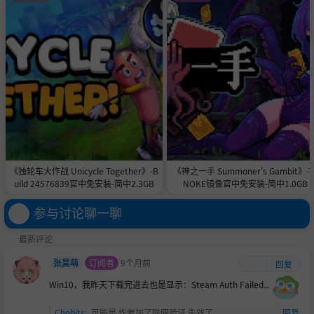
《独轮车大作战 Unicycle Together》-B
《神之一手 Summoner's Gambit》-T
uild 24576839官中免安装-简中2.3GB
NOKE镜像官中免安装-简中1.0GB
参与讨论聊一聊
最新评论
张昊萌
订阅者
9个月前
回复
Win10，我昨天下载完进去也是显示：Steam Auth Failed...
Chobits
:
可能是 作者加了联网验证 失效了
回复