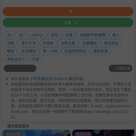
赞
收藏
+1
2D
3D
LGBTQ+
冒险
动漫
动画制作和建模
单人
可爱
基于文字
多结局
女性主角
恋爱模拟
抢先体验
模拟
生活模拟
第一人称
自选历险体验
角色扮演
角色自定义
钓鱼
问题反馈
本作品是由
小叽资源
会员
Chobits
's 搬运作品.
本站提供的资源转载自国内外各大媒体和网络，仅供试玩体验；不得将上述
内容用于商业或者非法用途，否则，一切后果请用户自负。您必须在下载后
的24个小时之内，从您的电脑中彻底删除上述内容。如果您喜欢该游戏内
容，请支持正版，购买注册，得到更好的正版服务。我们非常重视版权问
题，如有侵权请邮件与我们联系处理。敬请谅解！E-mail：acgbns666@ou
tlook.com，我们会在第一时间断开下载链接
https://steamzg.com/3572
3/
。
或许您会喜欢
冒险游戏
策略游戏