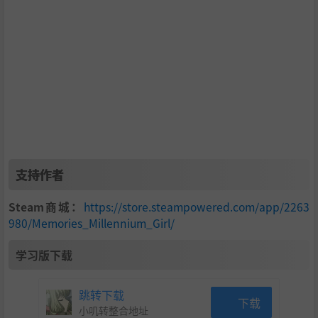
性是无穷无尽的！
让我们一同创造一个充满温暖，爱与珍贵会议的故事。在
『千年的少女』里，您将沉浸于魅力四射的动画，惊人的视
觉效果，还有感人的温暖故事情节。通过您所掌控的选择的
力量，与妹妹一同经历友爱吧！今天，开始您与妹妹难忘的
冒险吧！?
支持作者
Steam商城：
https://store.steampowered.com/app/2263
980/Memories_Millennium_Girl/
学习版下载
跳转下载
下载
小叽转整合地址