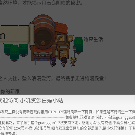
自然环境，才能揭示月石岛阴暗的秘密。
适应生活
仪之人交往，坠入浪漫爱河，最终携手走进婚姻殿堂！
起你的新家
欢迎访问 小叽资源白嫖小站
你发现主页没有更新游戏内容用CTRL+F5强制刷新一下网页，如果还是不行清空一下
造独一无二的梦想家园
----------------------------------------------------- 免费单机游戏资源小站，小站靠guangg
任何套路，来了顺手搓个guanggao1-2次支持下吧，感谢 小站没有充值.不卖会员.也
没有任何 公众号 抖音 B站账号等,如有发现出售网址的全部是骗子,请小伙们谨慎！ 下
展开阅读
▼▼
开解决办法：