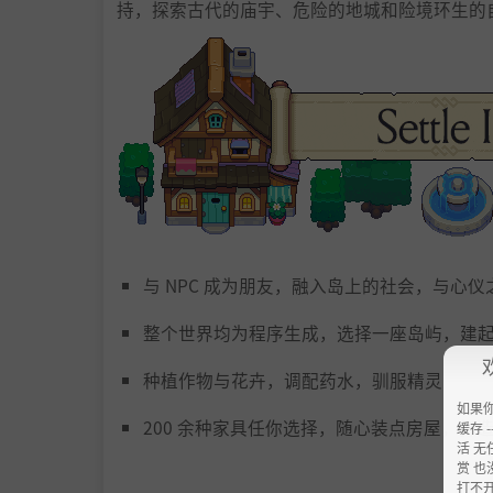
持，探索古代的庙宇、危险的地城和险境环生的
与 NPC 成为朋友，融入岛上的社会，与心
整个世界均为程序生成，选择一座岛屿，建
种植作物与花卉，调配药水，驯服精灵
如果
200 余种家具任你选择，随心装点房屋，打
缓存 --
活 无
赏 也
打不