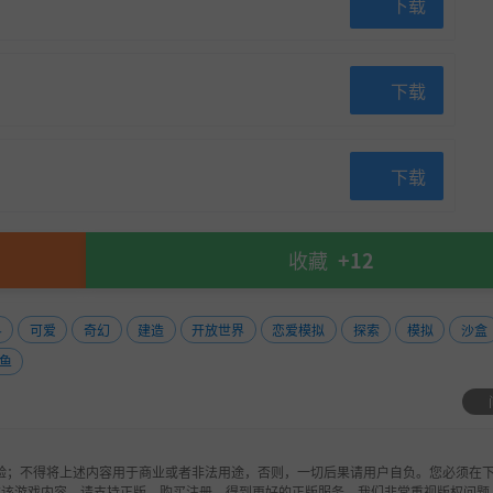
下载
下载
下载
收藏
+12
斗
可爱
奇幻
建造
开放世界
恋爱模拟
探索
模拟
沙盒
鱼
验；不得将上述内容用于商业或者非法用途，否则，一切后果请用户自负。您必须在下
欢该游戏内容，请支持正版，购买注册，得到更好的正版服务。我们非常重视版权问题