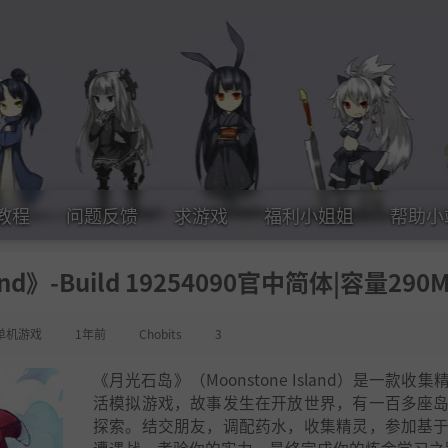
教程
问题反馈
求游戏
福利小姐姐
帮助小
and》-Build 19254090官中简体|容量290
单机游戏
1年前
Chobits
3
《月光石岛》（Moonstone Island）是一款收
活模拟游戏，故事发生在开放世界，有一百多座
探索。结交朋友，调配药水，收集精灵，参加基