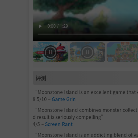
评测
“Moonstone Island is an excellent game that
8.5/10 –
Game Grin
“Moonstone Island combines monster collecti
d result is seriously compelling”
4/5 –
Screen Rant
“Moonstone Island is an addicting blend of var