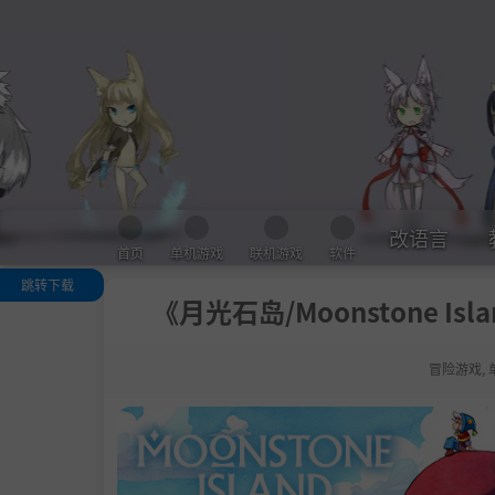
改语言
首页
单机游戏
联机游戏
软件
跳转下载
《月光石岛/Moonstone Isl
评测
关于此游戏
冒险游戏
,
.
离家一年，登
空中的岛屿！！
系统需求
支持作者
启动说明