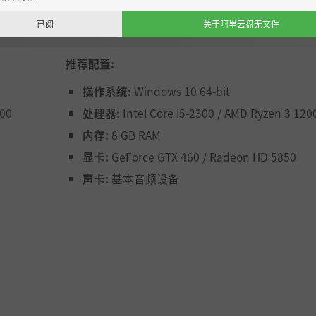
探索
已阅
关于阿里云盘无文件
推荐配置:
空滑过，抵达世界的外部边缘，一举揭开你的空中漂浮家园的秘
操作系统:
Windows 10 64-bit
 超过70种精灵可供驯服！
200
处理器:
Intel Core i5-2300 / AMD Ryzen 3 120
，揭示各种各样的秘密 — 或者挑战无尽地牢，体验没有尽头
内存:
8 GB RAM
显卡:
GeForce GTX 460 / Radeon HD 5850
声卡:
基本音频设备
化你的角色