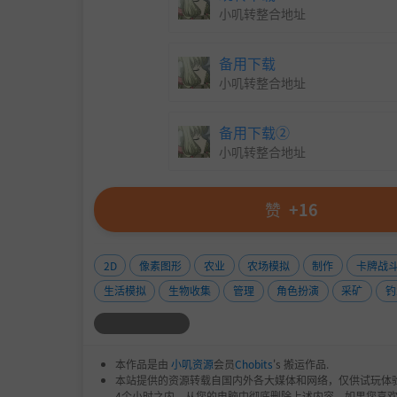
小叽转整合地址
备用下载
小叽转整合地址
备用下载②
小叽转整合地址
赞
+16
2D
像素图形
农业
农场模拟
制作
卡牌战
生活模拟
生物收集
管理
角色扮演
采矿
钓
本作品是由
小叽资源
会员
Chobits
's 搬运作品.
本站提供的资源转载自国内外各大媒体和网络，仅供试玩体
4个小时之内，从您的电脑中彻底删除上述内容。如果您喜