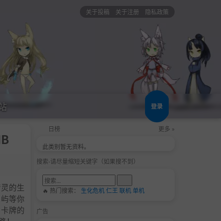
关于投稿
关于注册
隐私政策
站
登录
日榜
更多 »
MB
此类别暂无资料。
搜索-请尽量缩短关键字（如果搜不到）
集精灵的生
🔥 热门搜索：
生化危机
仁王
联机
单机
岛屿等你
于卡牌的
广告