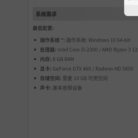
系统需求
最低配置:
乘坐气球或扫帚旅行，从独特的生物群落上
操作系统 *:
操作系统: Windows 10 64-bit
驯服野生精灵，与它们成为并肩作战的朋友 —
处理器:
Intel Core i5-2300 / AMD Ryzen 3 1
探索形形色色的地城，获得升级物品和战利品
内存:
8 GB RAM
奖励！
显卡:
GeForce GTX 460 / Radeon HD 5850
存储空间:
需要 10 GB 可用空间
学习特殊的技能，使用特别的升级，充分优
声卡:
基本音频设备
制作各种物品和载具，才能面对险恶的野外