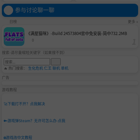
参与讨论聊一聊
日榜
更多 »
《满屋猫咪》-Build 24573804官中免安装-简中732.2MB
0
搜索-请尽量缩短关键字（如果搜不到）
🔥 热门搜索：
生化危机
仁王
联机
单机
广告
游戏教程
🚀
下载打不开？点我解决
🔑
游戏弹Steam？无许可怎么办-点我
🌐
游戏改中文教程