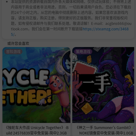
本站提供的资源转载自国内外各大媒体和网络，仅供试玩体验；不得将上述
内容用于商业或者非法用途，否则，一切后果请用户自负。您必须在下载后
的24个小时之内，从您的电脑中彻底删除上述内容。如果您喜欢该游戏内
容，请支持正版，购买注册，得到更好的正版服务。我们非常重视版权问
题，如有侵权请邮件与我们联系处理。敬请谅解！E-mail：acgbns666@ou
tlook.com，我们会在第一时间断开下载链接
https://steamzg.com/3468
5/
。
或许您会喜欢
冒险游戏
策略游戏
《独轮车大作战 Unicycle Together》-B
《神之一手 Summoner's Gambit》-T
uild 24576839官中免安装-简中2.3GB
NOKE镜像官中免安装-简中1.0GB