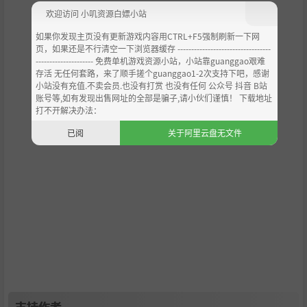
欢迎访问 小叽资源白嫖小站
如果你发现主页没有更新游戏内容用CTRL+F5强制刷新一下网
页，如果还是不行清空一下浏览器缓存 ----------------------------------
--------------------- 免费单机游戏资源小站，小站靠guanggao艰难
存活 无任何套路，来了顺手搓个guanggao1-2次支持下吧，感谢
小站没有充值.不卖会员.也没有打赏 也没有任何 公众号 抖音 B站
账号等,如有发现出售网址的全部是骗子,请小伙们谨慎！ 下载地址
打不开解决办法：
已阅
关于阿里云盘无文件
支持作者