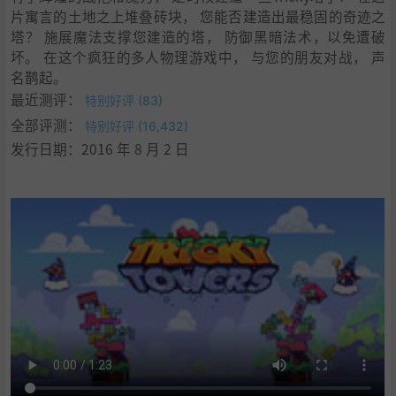
片寓言的土地之上堆叠砖块， 您能否建造出最稳固的奇迹之
塔？ 施展魔法支撑您建造的塔， 防御黑暗法术，以免遭破
坏。 在这个疯狂的多人物理游戏中， 与您的朋友对战， 声
名鹊起。
最近测评：
特别好评 (83)
全部评测：
特别好评 (16,432)
发行日期：2016 年 8 月 2 日