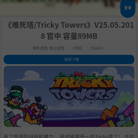
登录
《难死塔/Tricky Towers》V25.05.201
8 官中 容量89MB
单机游戏
,
独立游戏
2年前
Chobits
跳转下载
1
.
关于这款游戏
2
.
系统需求
3
.
支持作者
4
.
学习下载
有了辉煌的战袍和魔力， 是时候建造一些Tricky塔了！ 在这