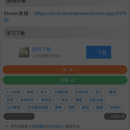
Steam商城：
https://store.steampowered.com/app/4379
20
学习下载
跳转下载
下载
小叽转整合地址
赞
+6
收藏
+2
4 人本地
休闲
单人
卡通风格
在线合作
多人
建造
彩色
本地合作
本地多人
欢乐
物理
玩家对战
社交聚会
社交聚会游戏
策略
街机
解谜
阖家
风格化
问题反馈
本作品是由
小叽资源
会员
Chobits
's 搬运作品.