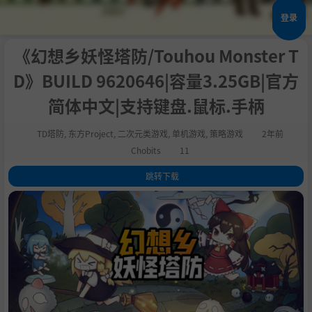
登录
《幻想乡妖怪塔防/Touhou Monster T
D》BUILD 9620646|容量3.25GB|官方
简体中文|支持键盘.鼠标.手柄
TD塔防
,
东方Project
,
二次元类游戏
,
单机游戏
,
策略游戏
2年前
Chobits
11
跳转下载
1
.
关于这款游戏
2
.
“好久没有好玩的塔防游戏了~” —— 蓬莱山辉夜
3
.
可以操作主角的塔防游戏
4
.
风格独特的美术风格
5
.
多样的关卡，种类繁多的敌人，友军部队
6
.
游历幻想乡
7
.
东方Project同人游戏