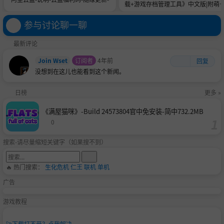
载+游戏存档管理工具》中文版|附萌
教程|进阶教程
参与讨论聊一聊
最新评论
Join Wset
订阅者
4年前
回复
没想到在这儿也能看到这个新闻。
日榜
更多 »
《满屋猫咪》-Build 24573804官中免安装-简中732.2MB
0
搜索-请尽量缩短关键字（如果搜不到）
🔥 热门搜索：
生化危机
仁王
联机
单机
广告
游戏教程
🚀
下载打不开？点我解决