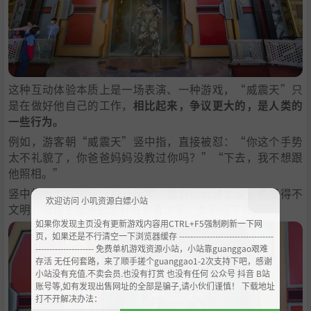
这种互动体验本质上是一场表演、一种游戏，“威震天”只
是在做好他自己的工作，
相比起来，争议更大的，是人类的
一些行为。
例如，游客朝“威震天”竖中指，直接被怼：“你这个手势
太不礼貌了，你爸爸妈妈没教过你吗？”“下去，我不想跟
他照相。”
竖中指行为即便是一种开玩笑，或自己沉浸太深，也显得不
欢迎访问 小叽资源白嫖小站
文明，况且主题乐园里有很多青少年，会形成不良示范。
如果你发现主页没有更新游戏内容用CTRL+F5强制刷新一下网
页，如果还是不行清空一下浏览器缓存 ----------------------------------
--------------------- 免费单机游戏资源小站，小站靠guanggao艰难
存活 无任何套路，来了顺手搓个guanggao1-2次支持下吧，感谢
小站没有充值.不卖会员.也没有打赏 也没有任何 公众号 抖音 B站
账号等,如有发现出售网址的全部是骗子,请小伙们谨慎！ 下载地址
打不开解决办法：