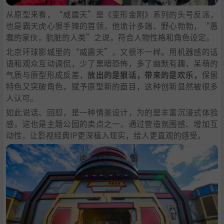
从原型来看，“威震天”是《变形金刚》系列的头号反派，
也是霸天虎心狠手辣的首领，他诡计多端、野心勃勃，“愚
蠢的家伙，肮脏的人类”之说，符合人物性格和角色设定。
北京环球影城里的“威震天”，又很不一样。用机器感的话
语和观众互动调侃，少了黑暗恐怖，多了幽默有趣，呆萌的
气质与原型形成反差，
放出的是狠话，带来的是欢乐，
保留
特色又突破角色，赋予原型新的面目，这种创新显然被很多
人认可。
如此说话、回怼，是一种情景设计，为的是丰富沉浸式体验
感，这也是主题公园的卖点之一，通过营造氛围感、增加互
动性，让影视经典IP更深植入现实，给人更直观的感受。