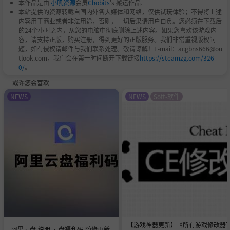
本作品是由
小叽资源
会员
Chobits
's 搬运作品.
本站提供的资源转载自国内外各大媒体和网络，仅供试玩体验；不得将上述
内容用于商业或者非法用途，否则，一切后果请用户自负。您必须在下载后
的24个小时之内，从您的电脑中彻底删除上述内容。如果您喜欢该游戏内
容，请支持正版，购买注册，得到更好的正版服务。我们非常重视版权问
题，如有侵权请邮件与我们联系处理。敬请谅解！E-mail：acgbns666@ou
tlook.com，我们会在第一时间断开下载链接
https://steamzg.com/326
0/
。
或许您会喜欢
NEWS
NEWS
Soft-软件
【游戏神器更新】《所有游戏修改器
阿里云盘-说明-云盘福利码-随缘更新-