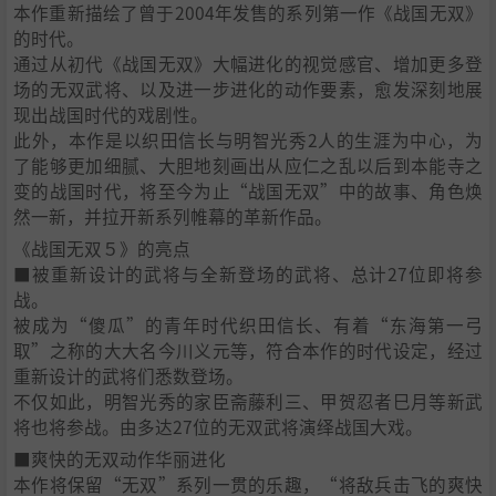
本作重新描绘了曾于2004年发售的系列第一作《战国无双》
的时代。
通过从初代《战国无双》大幅进化的视觉感官、增加更多登
场的无双武将、以及进一步进化的动作要素，愈发深刻地展
现出战国时代的戏剧性。
此外，本作是以织田信长与明智光秀2人的生涯为中心，为
了能够更加细腻、大胆地刻画出从应仁之乱以后到本能寺之
变的战国时代，将至今为止“战国无双”中的故事、角色焕
然一新，并拉开新系列帷幕的革新作品。
《战国无双５》的亮点
■被重新设计的武将与全新登场的武将、总计27位即将参
战。
被成为“傻瓜”的青年时代织田信长、有着“东海第一弓
取”之称的大大名今川义元等，符合本作的时代设定，经过
重新设计的武将们悉数登场。
不仅如此，明智光秀的家臣斋藤利三、甲贺忍者巳月等新武
将也将参战。由多达27位的无双武将演绎战国大戏。
■爽快的无双动作华丽进化
本作将保留“无双”系列一贯的乐趣，“将敌兵击飞的爽快