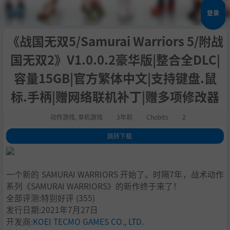
登录
《战国无双5/Samurai Warriors 5/附战
国无双2》V1.0.0.2豪华版|整合全DLC|
容量15GB|官方繁体中文|支持键盘.鼠
标.手柄|赠网络联机补丁|赠多项修改器
动作游戏
,
单机游戏
3年前
Chobits
2
跳转下载
1
.
期间限定免费特典
2
.
战国无双５ 数位豪华版
一个新的 SAMURAI WARRIORS 开始了。时隔7年，战术动作
3
.
关于这款游戏
系列《SAMURAI WARRIORS》的新作终于来了！
4
.
系统需求
全部评测:
特别好评
(355)
5
.
支持作者
发行日期:2021年7月27日
6
.
学习版下载
开发商:
KOEI TECMO GAMES CO., LTD.