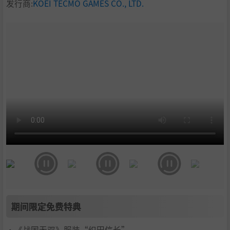
发行商:
KOEI TECMO GAMES CO., LTD.
期间限定免费特典
・《战国无双》服装“织田信长”