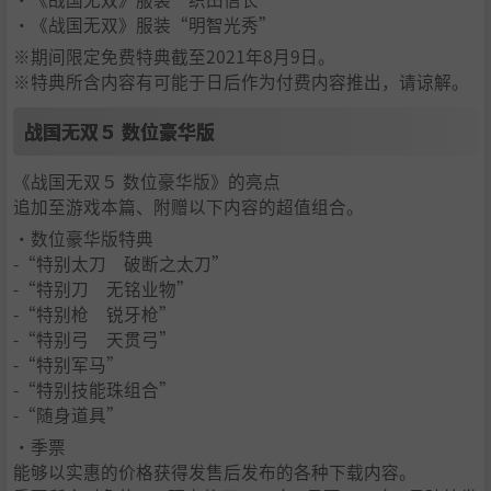
・《战国无双》服装“明智光秀”
※期间限定免费特典截至2021年8月9日。
※特典所含内容有可能于日后作为付费内容推出，请谅解。
战国无双５ 数位豪华版
《战国无双５ 数位豪华版》的亮点
追加至游戏本篇、附赠以下内容的超值组合。
・数位豪华版特典
-“特别太刀 破断之太刀”
-“特别刀 无铭业物”
-“特别枪 锐牙枪”
-“特别弓 天贯弓”
-“特别军马”
-“特别技能珠组合”
-“随身道具”
・季票
能够以实惠的价格获得发售后发布的各种下载内容。