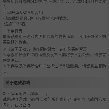
季票所含对象的DLC预定将于2021年7月至2021年9月陆续发
布。
-追加剧本&BGM组合6个
-追加武器组合5件（各组合含3把武器）
-追加军马6匹
・季票特典
能够获得用于游戏内强化武将的成长道具、可用于强化·购
买武器的资金。
※《战国无双5》也在同时贩卖。请在购买时留意。
※季票中所含DLC的详情及发布日期将于日后公开。请于官
网处确认。
※季票以及季票所含DLC也将进行单独贩卖。请留意重复购
买。
关于这款游戏
新・战国无双，起动――。
战略动作游戏“战国无双”系列阔别7年的新作《战国无双
５》，在此登场！