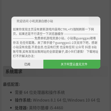
欢迎访问 小叽资源白嫖小站
如果你发现主页没有更新游戏内容用CTRL+F5强制刷新一下网
页，如果还是不行清空一下浏览器缓存 ----------------------------------
--------------------- 免费单机游戏资源小站，小站靠guanggao艰难
存活 无任何套路，来了顺手搓个guanggao1-2次支持下吧，感谢
小站没有充值.不卖会员.也没有打赏 也没有任何 公众号 抖音 B站
账号等,如有发现出售网址的全部是骗子,请小伙们谨慎！ 下载地址
打不开解决办法：
已阅
关于阿里云盘无文件
系统需求
最低配置:
需要 64 位处理器和操作系统
操作系统:
Windows 8.1 64 位/Windows 10 64 位
处理器:
英特尔酷睿 i5-4460