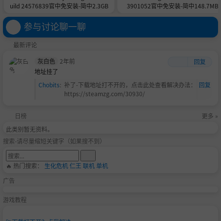
uild 24576839官中免安装-简中2.3GB
3901052官中免安装-简中148.7MB
参与讨论聊一聊
最新评论
灰白色
2年前
回复
地址挂了
Chobits
:
补了-下载地址打不开的，点击此处查看解决办法：
回复
https://steamzg.com/30930/
日榜
更多 »
此类别暂无资料。
搜索-请尽量缩短关键字（如果搜不到）
🔥 热门搜索：
生化危机
仁王
联机
单机
广告
游戏教程