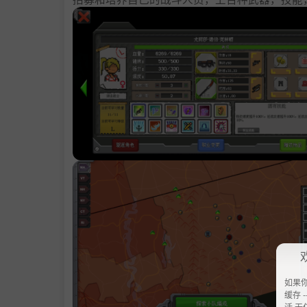
如果
缓存 --
活 无