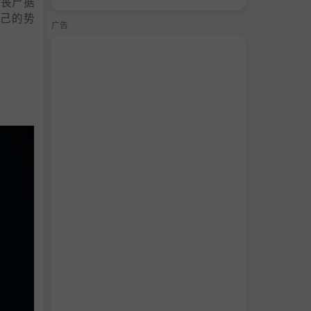
除丧尸据
己的势
广告