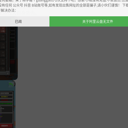
没有任何 公众号 抖音 B站账号等,如有发现出售网址的全部是骗子,请小伙们谨慎！ 下
通，联合其他人类阵营。
开解决办法：
发展壮大自身势力。
已阅
关于阿里云盘无文件