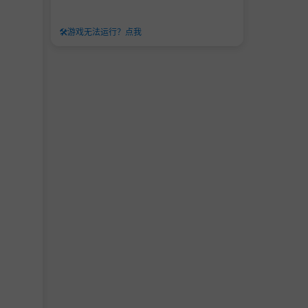
🛠️
游戏无法运行？点我