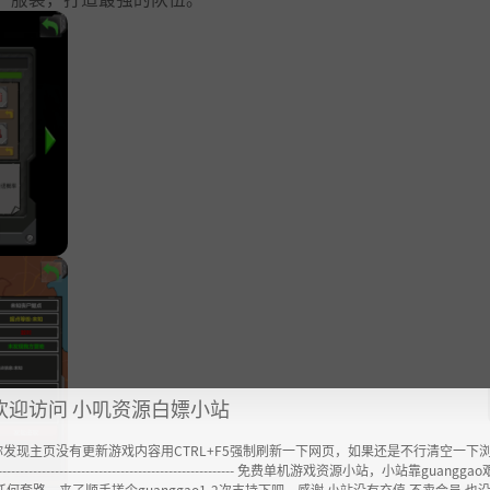
欢迎访问 小叽资源白嫖小站
你发现主页没有更新游戏内容用CTRL+F5强制刷新一下网页，如果还是不行清空一下
----------------------------------------------------- 免费单机游戏资源小站，小站靠guangg
任何套路，来了顺手搓个guanggao1-2次支持下吧，感谢 小站没有充值.不卖会员.也