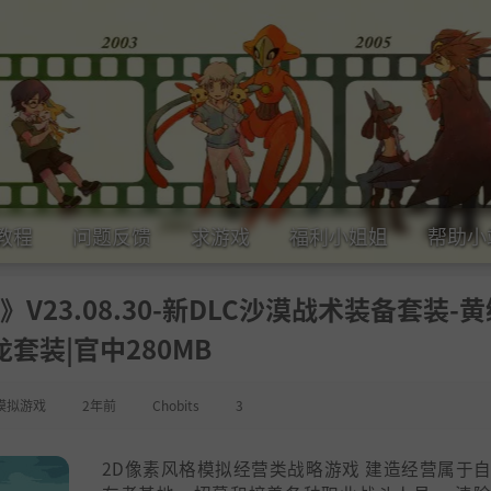
教程
问题反馈
求游戏
福利小姐姐
帮助小
ion》V23.08.30-新DLC沙漠战术装备套装-
龙套装|官中280MB
模拟游戏
2年前
Chobits
3
2D像素风格模拟经营类战略游戏 建造经营属于