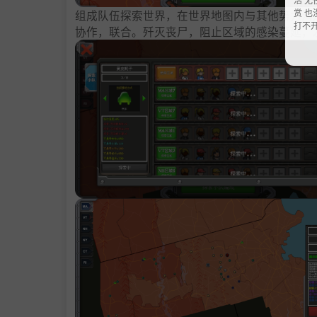
赏 也
组成队伍探索世界，在世界地图内与其他势力沟
打不
协作，联合。歼灭丧尸，阻止区域的感染蔓延，