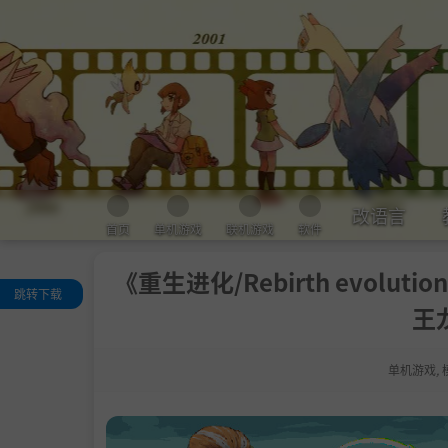
改语言
首页
单机游戏
联机游戏
软件
《重生进化/Rebirth evolut
跳转下载
王
关于这款游戏
系统需求
单机游戏
,
支持作者
学习版下载