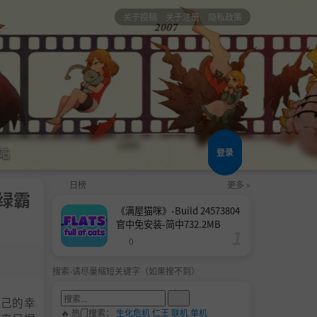
关于投稿
关于注册
隐私政策
站
登录
日榜
更多 »
黄绿霸
《满屋猫咪》-Build 24573804
官中免安装-简中732.2MB
0
搜索-请尽量缩短关键字（如果搜不到）
自己的幸
🔥 热门搜索：
生化危机
仁王
联机
单机