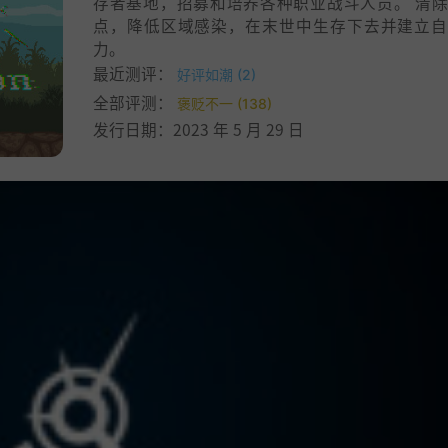
存者基地，招募和培养各种职业战斗人员。 清
点，降低区域感染，在末世中生存下去并建立自
力。
最近测评：
好评如潮 (2)
全部评测：
褒贬不一 (138)
发行日期：2023 年 5 月 29 日