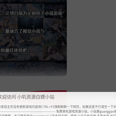
欢迎访问 小叽资源白嫖小站
你发现主页没有更新游戏内容用CTRL+F5强制刷新一下网页，如果还是不行清空一下
----------------------------------------------------- 免费单机游戏资源小站，小站靠guangg
任何套路，来了顺手搓个guanggao1-2次支持下吧，感谢 小站没有充值.不卖会员.也