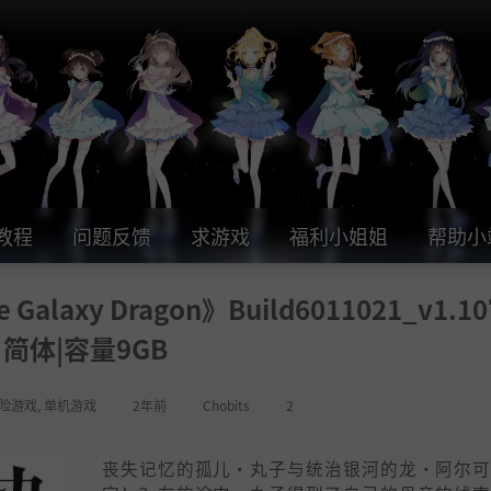
教程
问题反馈
求游戏
福利小姐姐
帮助小
Galaxy Dragon》Build6011021_v1.
简体|容量9GB
险游戏
,
单机游戏
2年前
Chobits
2
丧失记忆的孤儿‧丸子与统治银河的龙‧阿尔可