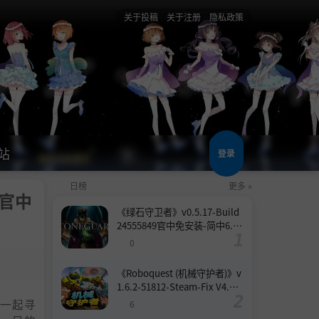
关于投稿
关于注册
隐私政策
站
登录
日榜
更多 »
10官中
《绿石守卫者》v0.5.17-Build
24555849官中免安装-简中6.6
GB
0
《Roboquest (机械守护者)》v
1.6.2-51812-Steam-Fix V4.联
机版官中简体
一起寻
6