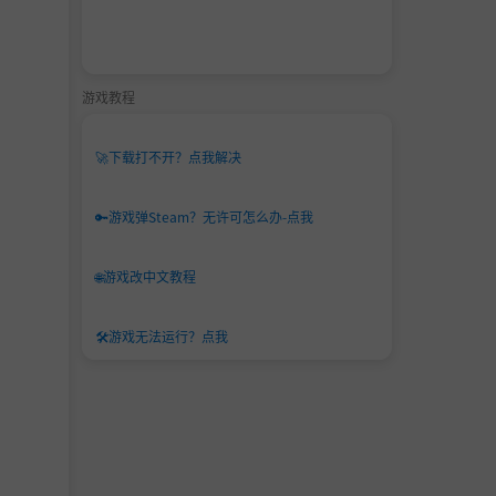
游戏教程
🚀
下载打不开？点我解决
🔑
游戏弹Steam？无许可怎么办-点我
🌐
游戏改中文教程
🛠️
游戏无法运行？点我