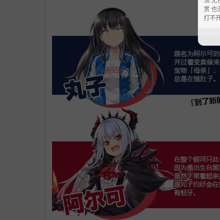
赏 也
打不