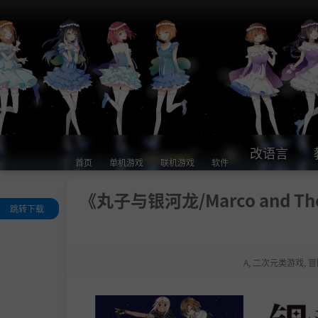
改语言
首页
单机游戏
联机游戏
软件
《丸子与银河龙/Marco and The 
跳转下载
关于这款游戏
系统需求
A
,
二次元类游戏
,
冒
支持作者
设置中文
学习版下载