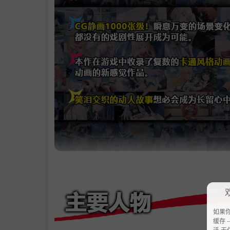
如果
缓存 --
活 无