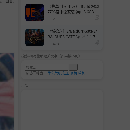
。目的
《蜂巢 The Hive》-Build 2453
7793官中免安装-简中3.6GB
2
《博德之门3/Baldurs Gate 3/
BALDURS GATE 3》v4.1.1.739
8727-Build 24532579官中免安
478
装-简中158.6GB
搜索-请尽量缩短关键字（如果搜不到）
🔥 热门搜索：
生化危机
仁王
联机
单机
广告