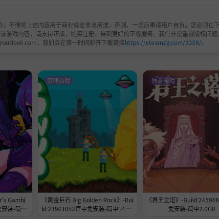
验；不得将上述内容用于商业或者非法用途，否则，一切后果请用户自负。您必须在下
欢该游戏内容，请支持正版，购买注册，得到更好的正版服务。我们非常重视版权问题
@outlook.com，我们会在第一时间断开下载链接
https://steamzg.com/3208/
。
t的Dan。我们之前就看到了《米诺利亚》的巨大魅力，所以耐着性子等待
部作品的亮点和长处，同时增加剧情方面的笔墨，讲述了一个
视觉风格，这次尝试十分特别，既保证了美术效果，又延续了开发团
策略游戏
独立游戏
作游戏，这款游戏绝对不能错过！
s Gambi
《黄金巨石 Big Golden Rock》-Bui
《君王之塔》-Build 24596
免安装-简中
ld 23901052官中免安装-简中148.7
免安装-简中2.0GB
MB