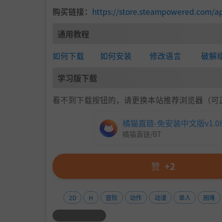
首先，正式宣布《米诺利亚》即将上线，我特别
购买链接：
https://store.steampowered.com/a
最后，我都花了很多心血。游戏开发的过程中，
这么多年来，这次是我第一次在新的宇宙里创作
通用教程
项目确实有一些相似之处，尤其是《莫莫多拉》
我们为《米诺利亚》付出了很多，我很自豪，希
如何下载
如何安装
修改语言
破解
学习版下载
看不到下载按钮的，请更换本站推荐浏览器（可
橘猫直链-免安装中文版v1.08
橘猫直链/BT
赞
+2
2D
H
冒险
动作
动漫
单人
困难