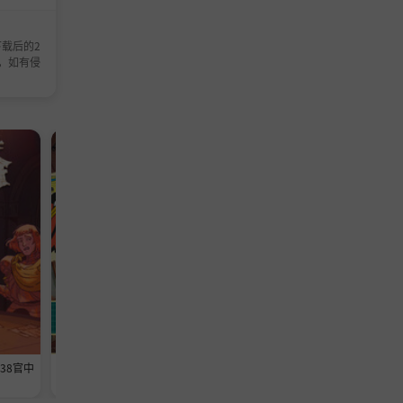
载后的2
，如有侵
官宣的日
肃穆的故
队在前几
模拟游戏
模拟游戏
638官中
《维修物语》-Build 24593369官中
《铁巢重炮》-Build 2459460
免安装-简中1013.5MB
免安装-简中3.6GB