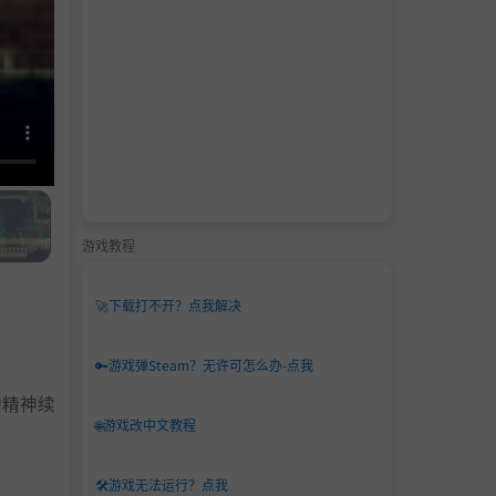
游戏教程
🚀
下载打不开？点我解决
🔑
游戏弹Steam？无许可怎么办-点我
的精神续
🌐
游戏改中文教程
🛠️
游戏无法运行？点我