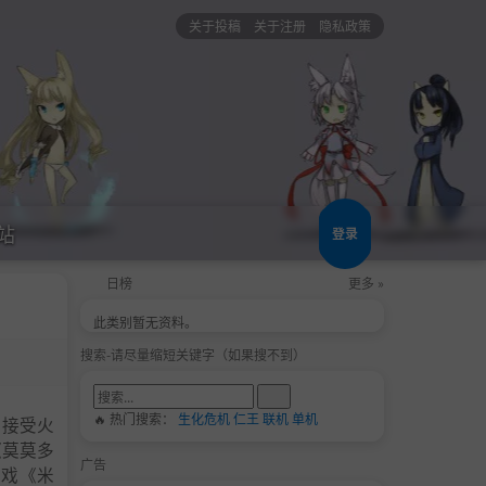
关于投稿
关于注册
隐私政策
站
登录
日榜
更多 »
此类别暂无资料。
搜索-请尽量缩短关键字（如果搜不到）
🔥 热门搜索：
生化危机
仁王
联机
单机
须接受火
《莫莫多
广告
游戏《米