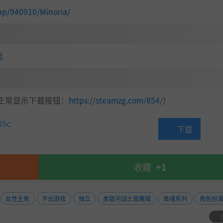
高兴，想把这份喜悦也分享给大家。这个游戏宇宙，从人物设
pp/940910/Minoria/
我们不断探索和拓展这个宇宙中的各种概念，我觉得非常有意思
游戏，有一种焕然一新的感觉。虽然这么说，《米诺利亚》和
系列的最后一部作品《月下遐想》。
望大家喜欢这次奉上的故事和角色！
组
正常显示下载按钮：
https://steamzg.com/854/
）
5c
下载
收藏
+1
女性主角
平台游戏
独立
类银河战士恶魔城
类魂系列
角色扮