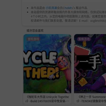
本作品是由
小叽资源
会员
Chobits
's 搬运作品.
本站提供的资源转载自国内外各大媒体和网络，仅供试玩体
4个小时之内，从您的电脑中彻底删除上述内容。如果您喜
发行团队寄语
权请邮件与我们联系处理。敬请谅解！E-mail：acgbns666
大家好，我是Dangen Entertainmen
子特别煎熬。这款游戏集合了《莫莫多拉》各
或许您会喜欢
事。我特别欣赏Bombservice这次采用的
冒险游戏
策略游戏
部作品中不断超越自我的出色表现。
这部游戏不同凡响，如果你和我一样喜欢平台动
《独轮车大作战 Unicycle Togethe
《神之一手 Summoner'
r》-Build 24576839官中免安装-简
t》-TENOKE镜像官中
中2.3GB
1.0GB