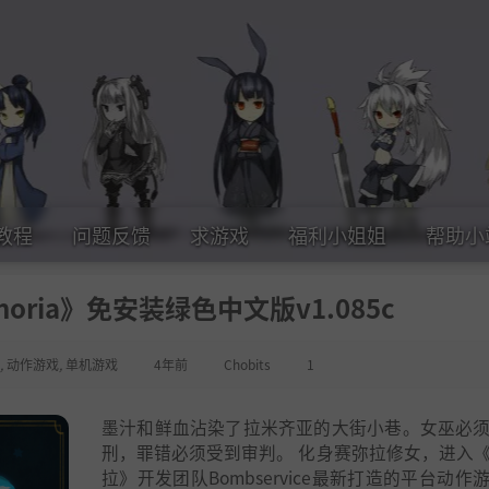
教程
问题反馈
求游戏
福利小姐姐
帮助小
oria》免安装绿色中文版v1.085c
,
动作游戏
,
单机游戏
4年前
Chobits
1
墨汁和鲜血沾染了拉米齐亚的大街小巷。女巫必
刑，罪错必须受到审判。 化身赛弥拉修女，进入
拉》开发团队Bombservice最新打造的平台动作