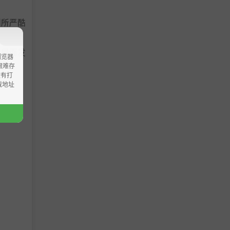
判所严酷
止局面发
浏览器
ao艰难存
没有打
载地址