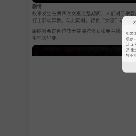
剧情
故事发生在第四次女巫之乱期间，人们对于宗教
打击邪端异教。与此同时，背负“女巫”这一标
跟随教会的两位教士赛弥拉修女和芙兰修女，踏
如果
生惊天异变。
缓存 --
活 无
赏 也
打不
重要亮点
- 魔幻主题，剧情扣人心弦，灵感源自欧洲中世
- 同时采用2D美术和卡通渲染，视觉美术效果独
- 动作操作流畅，行动之间，分毫之差决定胜负
- 攻势逼人，玩家可以同时利用剑招和技能击杀
- 防御方式多样，例如翻滚躲闪和招架。
- 升级系统方便玩家调整角色实力，体验理想的