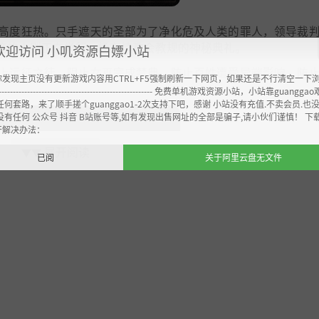
高度狂热。只手遮天的圣部为了净化危及人类的罪人，领导裁
签的人则正在举行一场有悖教会教规的神秘典礼。
欢迎访问 小叽资源白嫖小站
上远征之徒，阻止女巫完成禁典，防止百姓遭受异端影响，防
你发现主页没有更新游戏内容用CTRL+F5强制刷新一下网页，如果还是不行清空一下
----------------------------------------------------- 免费单机游戏资源小站，小站靠guangg
任何套路，来了顺手搓个guanggao1-2次支持下吧，感谢 小站没有充值.不卖会员.也
没有任何 公众号 抖音 B站账号等,如有发现出售网址的全部是骗子,请小伙们谨慎！ 下
开解决办法：
展开阅读
▼▼
已阅
关于阿里云盘无文件
纪历史
特
生死
敌人
游戏难度