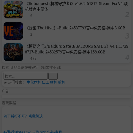
《Roboquest (机械守护者)》v1.6.2-51812-Steam-Fix V4.联
机版官中简体
6
《蜂巢 The Hive》-Build 24537793官中免安装-简中3.6GB
2
《博德之门3/Baldurs Gate 3/BALDURS GATE 3》v4.1.1.739
8727-Build 24532579官中免安装-简中158.6GB
478
搜索-请尽量缩短关键字（如果搜不到）
🔥 热门搜索：
生化危机
仁王
联机
单机
广告
游戏教程
🚀
下载打不开？点我解决
🔑
游戏弹Steam？无许可怎么办-点我