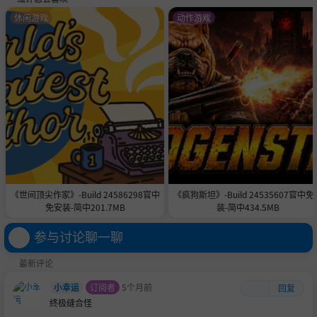
人物制作
休闲游戏
动作游戏
性别，种族，发型，眼睛，脸，肤色，胡子，脸部涂饰。。
你可以在此游戏中创造出属于你的古神！
多人运动
本游戏可以进行多人协作运动。你可以在此游戏中叫上三两
朋友，游山玩水迷宫探险，亦可天马行空建筑世界，也可太
公钓鱼愿者上钩，如何游玩任君想象。
《世间顶尖作家》-Build 24586298官中
《疯狗斯坦》-Build 24535607官中免
免安装-简中201.7MB
装-简中434.5MB
参与讨论聊一聊
最新评论
小幸运
订阅者
5个月前
回复
终极缝合怪