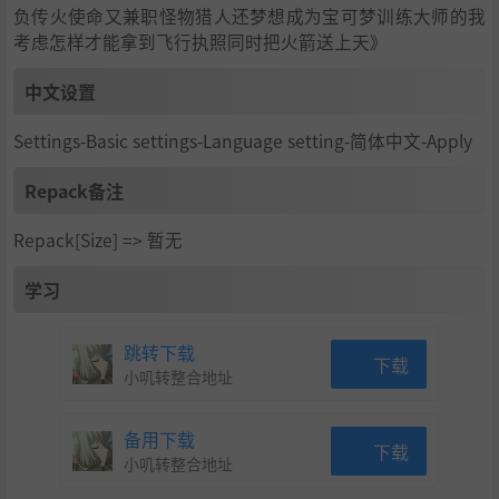
负传火使命又兼职怪物猎人还梦想成为宝可梦训练大师的我
考虑怎样才能拿到飞行执照同时把火箭送上天》
中文设置
渔业
Settings-Basic settings-Language setting-简体中文-Apply
在创世理想乡中，当然可以进行垂钓。你永远可以相信创世
理想乡。这里有30多种鱼类，你可以将钓上的鱼烹饪，也可
Repack备注
以用龟壳等做盾牌！
如果通过钓鱼你喜欢上了大海的话，你甚至可以变成渔民，
Repack[Size] => 暂无
制作船在大海上进行捕鲸！
学习
跳转下载
下载
小叽转整合地址
备用下载
下载
小叽转整合地址