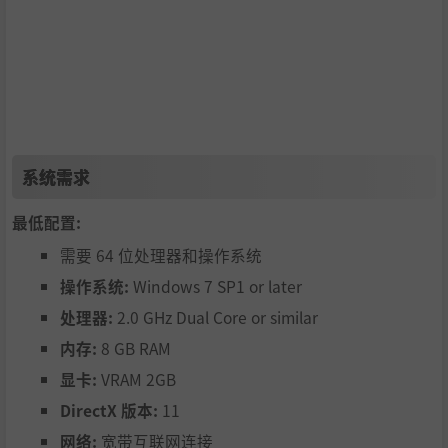
所有的资源收集都能将起自动化。如果你已经受够了亲自采
集木材与石材的话，就将他们自动化吧！
这里不仅仅可以将单调的采集行为自动化，也可以利用传送
带等机械创作出一个全新的大规模农场。
系统需求
最低配置:
需要 64 位处理器和操作系统
操作系统:
Windows 7 SP1 or later
养育宠物
处理器:
2.0 GHz Dual Core or similar
你可以通过向怪物扔怪物棱镜来抓捕怪物，驯化为宠物。不
内存:
8 GB RAM
仅仅是牛鹿之类的怪物，其余的几乎所有怪物都能驯化为宠
显卡:
VRAM 2GB
物。超多的怪物，GET DAZE！
DirectX 版本:
11
网络:
宽带互联网连接