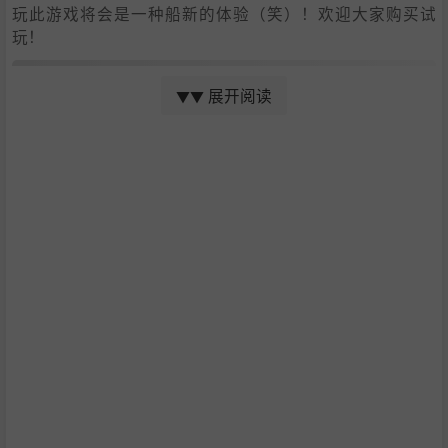
玩此游戏将会是一种船新的体验（笑）！欢迎大家购买试
玩！
农业
展开阅读
▼▼
在这里你可以亲手种植20种以上的农作物，也可以用农业机
器进行现代化农业生产。
一边享受着温馨闲适的田园生活，一边大量生产高价作物一
夜暴富吧！
工业·自动化