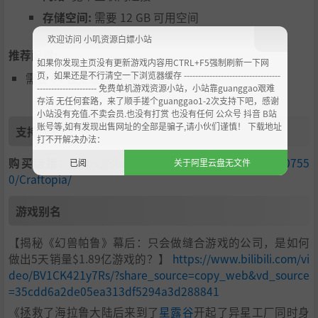
存储空间:
需要 12 GB 可用空间
欢迎访问 小叽资源白嫖小站
推荐配置:
如果你发现主页没有更新游戏内容用CTRL+F5强制刷新一下网
页，如果还是不行清空一下浏览器缓存 ----------------------------------
需要 64 位处理器和操作系统
--------------------- 免费单机游戏资源小站，小站靠guanggao艰难
存活 无任何套路，来了顺手搓个guanggao1-2次支持下吧，感谢
迷宫探索
小站没有充值.不卖会员.也没有打赏 也没有任何 公众号 抖音 B站
账号等,如有发现出售网址的全部是骗子,请小伙们谨慎！ 下载地址
支持作者
打不开解决办法：
当探索机器开始发出“噼噼……噼噼”的声音时说明你已经
购买链接：
https://store.steampowered.com/app/130755
已阅
关于阿里云盘无文件
接近了一个危险的迷宫。回到街道整备装备，出发去迷宫探
0/Craftopia/
索财宝吧！每次进入迷宫都会进行变化，在最深处有这穷凶
极恶的BOSS在等着你们。
游戏别名
当你攻略了迷宫，开放了世界之力时，你将会被授予全新的
力量吧。
【揭秘《幻兽帕鲁》幕后：只会做缝合游戏的公司，是如何
做出5天销量$1.89亿游戏的？】
https://www.bilibili.com/vi
deo/BV1CK421y7Rs/?share_source=copy_web&vd_source
=35cdd6a2de05ea313df5294a3d288841
《拯救了海拉鲁大陆后来到了
星露谷
开起了异星工厂同时身