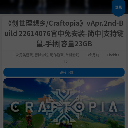
登录
《创世理想乡/Craftopia》vApr.2nd-B
uild 22614076官中免安装-简中|支持键
鼠.手柄|容量23GB
二次元类游戏
,
冒险游戏
,
动作游戏
,
单机游戏
3个月前
Chobits
12
跳转下载
1
.
关于这款游戏
2
.
农业
3
.
工业·自动化
4
.
养育宠物
5
.
迷宫探索
6
.
渔业
7
.
交通工具