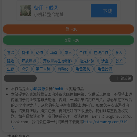
交通工具
备用下载②
下载
小叽转整合地址
漂浮滑板，摩托车，直升机，汽车，双翼机，坦克，热气
球，以及工地特种车……收集材料创造最好的交通工具吧！
队伍全员都能乘坐的交通工具，会非常适合世界旅行的！
赞
+26
收藏
+26
冒险
制作
动作
动漫
单人
合作
在线合作
多人
建造
开放世界
开放世界生存制作
抢先体验
沙盒
独立
生存
砍杀
第三人称
自动化
角色定制
角色扮演
问题反馈
本作品是由
小叽资源
会员
Chobits
's 搬运作品.
本站提供的资源转载自国内外各大媒体和网络，仅供试玩体验；不得将上述
技能树
内容用于商业或者非法用途，否则，一切后果请用户自负。您必须在下载后
的24个小时之内，从您的电脑中彻底删除上述内容。如果您喜欢该游戏内
你可以从100多种技能中选择适合你的技能，创造你独自的
容，请支持正版，购买注册，得到更好的正版服务。我们非常重视版权问
角色。擅长生产的，擅长大剑的，擅长自动化的，根据你自
题，如有侵权请邮件与我们联系处理。敬请谅解！E-mail：acgbns666@ou
tlook.com，我们会在第一时间断开下载链接
https://steamzg.com/319
己的游玩方法选择适合自己的技能，来探索这个世界吧！
7/
。
或许您会喜欢