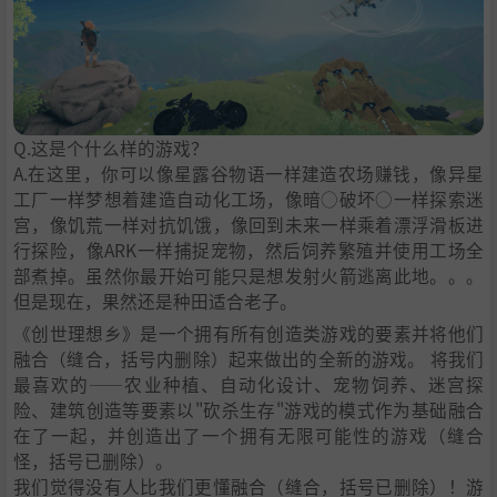
Q.这是个什么样的游戏？
A.在这里，你可以像星露谷物语一样建造农场赚钱，像异星
工厂一样梦想着建造自动化工场，像暗○破坏○一样探索迷
宫，像饥荒一样对抗饥饿，像回到未来一样乘着漂浮滑板进
行探险，像ARK一样捕捉宠物，然后饲养繁殖并使用工场全
部煮掉。虽然你最开始可能只是想发射火箭逃离此地。。。
但是现在，果然还是种田适合老子。
《创世理想乡》是一个拥有所有创造类游戏的要素并将他们
融合（缝合，括号内删除）起来做出的全新的游戏。 将我们
最喜欢的——农业种植、自动化设计、宠物饲养、迷宫探
险、建筑创造等要素以"砍杀生存"游戏的模式作为基础融合
在了一起，并创造出了一个拥有无限可能性的游戏（
缝合
怪
，括号已删除）。
我们觉得没有人比我们更懂融合（
缝合
，括号已删除）！游