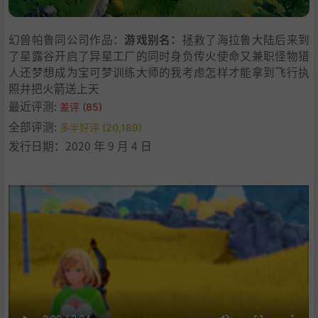
8
.
技能树
9
.
人物制作
幻兽帕鲁同公司作品：
游戏别名：
拯救了海拉鲁大陆后来到
10
.
多人运动
了星露谷开启了异星工厂的同时身负传火使命又兼职怪物猎
11
.
系统需求
人还梦想成为宝可梦训练大师的我考虑怎样才能拿到飞行执
12
.
支持作者
照并把火箭送上天
13
.
游戏别名
最近评测:
差评 (85)
14
.
中文设置
全部评测:
多半好评 (20,189)
15
.
Repack备注
发行日期：2020 年 9 月 4 日
16
.
学习