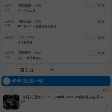
盲目痴愚
1年前
回复
这个优化太差
朝韩无敌
1年前
回复
备用第一个里面解压文件错误
123
2年前
回复
修改器在哪
河野悦子
2年前
回复
这可不就是林克吗
参与讨论聊一聊
日榜
更多 »
《绿石守卫者》v0.5.17-Build 24555849官中免安装-简中6.6
GB
0