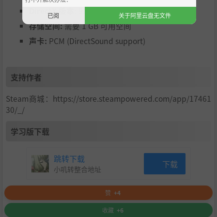
DirectX 版本:
9.0
已阅
关于阿里云盘无文件
存储空间:
需要 1 GB 可用空间
声卡:
PCM (DirectSound support)
支持作者
Steam商城：https://store.steampowered.com/app/17461
30/_/
学习版下载
跳转下载
下载
小叽转整合地址
赞
+4
收藏
+6