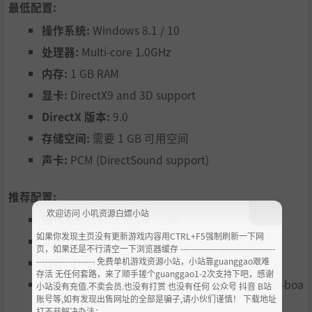
最低配置:
操作系统:
Windows 8.1 / 10
处理器:
Multi-core 1.0GHz
内存:
1 GB RAM
显卡:
DirectX9 and 3D support
DirectX 版本:
9.0
存储空间:
需要 1 GB 可用空间
声卡:
PCM (DirectSound support)
推荐配置:
欢迎访问 小叽资源白嫖小站
操作系统:
Windows 8.1 / 10
如果你发现主页没有更新游戏内容用CTRL+F5强制刷新一下网
处理器:
Multi-core 2.0GHz+
页，如果还是不行清空一下浏览器缓存 ----------------------------------
--------------------- 免费单机游戏资源小站，小站靠guanggao艰难
内存:
2+ GB RAM
存活 无任何套路，来了顺手搓个guanggao1-2次支持下吧，感谢
显卡:
NVIDIA GeForce or AMD RADEON（Not on-boa
小站没有充值.不卖会员.也没有打赏 也没有任何 公众号 抖音 B站
账号等,如有发现出售网址的全部是骗子,请小伙们谨慎！ 下载地址
rd）
打不开解决办法：