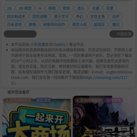
2D
3D 视觉
H
俯视
冒险
单人
卡通
可爱
回合制战术
回合战略
基于文字
奇幻
女性主角
战术
日系游戏
策略
网格导向动作
视觉小说
超现实
魔法
问题反馈
本作品是由
小叽资源
会员
Chobits
's 搬运作品.
本站提供的资源转载自国内外各大媒体和网络，仅供试玩体验；不得将上述
内容用于商业或者非法用途，否则，一切后果请用户自负。您必须在下载后
的24个小时之内，从您的电脑中彻底删除上述内容。如果您喜欢该游戏内
容，请支持正版，购买注册，得到更好的正版服务。我们非常重视版权问
题，如有侵权请邮件与我们联系处理。敬请谅解！E-mail：acgbns666@ou
tlook.com，我们会在第一时间断开下载链接
https://steamzg.com/317
2/
。
或许您会喜欢
A-支持网络联机
模拟游戏
A-支持网络联机
动作游戏