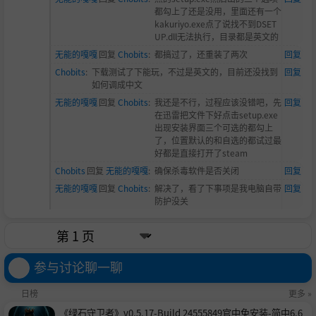
都勾上了还是没用，里面还有一个
kakuriyo.exe点了说找不到DSET
UP.dll无法执行，目录都是英文的
无能的嘎嘎
回复
Chobits
:
都搞过了，还重装了两次
回复
Chobits
:
下载测试了下能玩，不过是英文的，目前还没找到
回复
如何调成中文
无能的嘎嘎
回复
Chobits
:
我还是不行，过程应该没错吧，先
回复
在迅雷把文件下好点击setup.exe
出现安装界面三个可选的都勾上
了，位置默认的和自选的都试过最
好都是直接打开了steam
Chobits
回复
无能的嘎嘎
:
确保杀毒软件是否关闭
回复
无能的嘎嘎
回复
Chobits
:
解决了，看了下事项是我电脑自带
回复
防护没关
参与讨论聊一聊
日榜
更多 »
《绿石守卫者》v0.5.17-Build 24555849官中免安装-简中6.6