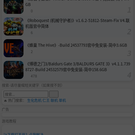
GB
0
《Roboquest (机械守护者)》v1.6.2-51812-Steam-Fix V4.联
机版官中简体
6
《蜂巢 The Hive》-Build 24537793官中免安装-简中3.6GB
2
《博德之门3/Baldurs Gate 3/BALDURS GATE 3》v4.1.1.739
8727-Build 24532579官中免安装-简中158.6GB
478
搜索-请尽量缩短关键字（如果搜不到）
🔥 热门搜索：
生化危机
仁王
联机
单机
广告
游戏教程
🚀
下载打不开？点我解决