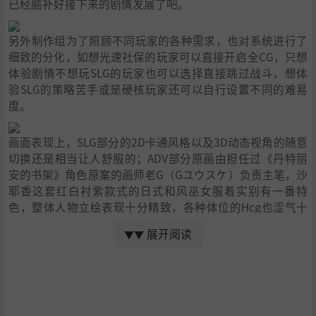
已经脑补好接下来的剧情发展了吧。
另外制作组为了照顾不同玩家的各种需求，也对系统进行了
细致的分化，如想光速社保的玩家可以直接开启全CG，只想
体验剧情不想玩SLG的玩家也可以选择直接跳过战斗，想体
验SLG的策略苦手或是硬核玩家还可以自行设置不同的难易
度。
画面表现上，SLG部分的2D卡通风格以及3D动态视角的随意
切换还是相当让人舒服的；ADV部分原画由担任过《丹特丽
安的书架》角色原案的画师老G（Gユウスケ）负责主笔，沙
耶香这套红白衬紫款式的日式和风巫女服着实别有一番特
色，整体人物立绘表现十分精致，各种体位的Hcg也涩气十
足，而为沙耶香配音的榊原 ゆい不仅是一位实力派CV，也是
展开阅读
▼▼
一名人气十足的电波系歌姬。
最后类比桐恵篇的话，该系列应该和《神明黎月记》一样，
一篇出一个女主，虽然剧情同质化比较严重，但奈何愚蠢的
欧豆豆君如此不争气，别的不多说了，对本作感兴趣的绅士