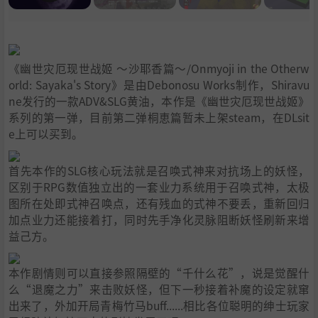
《幽世灾厄现世战姬 ～沙耶香篇～/Onmyoji in the Otherw
orld: Sayaka's Story》是由Debonosu Works制作，Shiravu
ne发行的一款ADV&SLG黄油，本作是《幽世灾厄现世战姬》
系列的第一弹，目前第二弹桐恵篇暂未上架steam，在DLsit
e上可以买到。
首先本作的SLG核心玩法就是召唤式神来对抗场上的妖怪，
区别于RPG数值独立出的一套业力系统用于召唤式神，太极
图所在处即式神召唤点，还有残血的式神不要丢，重新回归
加点业力还能接着打，同时先手净化灵脉阻断妖怪刷新来增
益己方。
本作剧情则可以直接参照隔壁的“千什么花”，说是觉醒什
么“退魔之力”来击败妖怪，但下一秒接着补魔的设定就窜
出来了，外加开局青梅竹马buff......相比各位聪明的绅士玩家