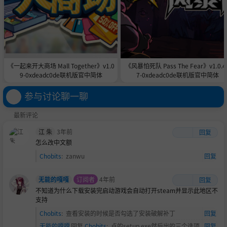
《一起来开大商场 Mall Together》v1.0
《风暴怕死队 Pass The Fear》v1.0.4
9-0xdeadc0de联机版官中简体
7-0xdeadc0de联机版官中简体
参与讨论聊一聊
最新评论
江 朱
3年前
回复
怎么改中文额
Chobits
:
zanwu
回复
无能的嘎嘎
订阅者
4年前
回复
不知道为什么下载安装完启动游戏会自动打开steam并显示此地区不
支持
Chobits
:
查看安装的时候是否勾选了安装破解补丁
回复
无能的嘎嘎
回复
Chobits
:
点的setup.exe然后出的三个选项
回复