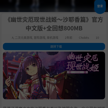
登录
《幽世灾厄现世战姬～沙耶香篇》官方
中文版+全回想800MB
A
,
二次元类游戏
,
冒险游戏
,
单机游戏
2年前
Chobits
10
跳转下载
1
.
系统需求
2
.
支持作者
3
.
学习版下载