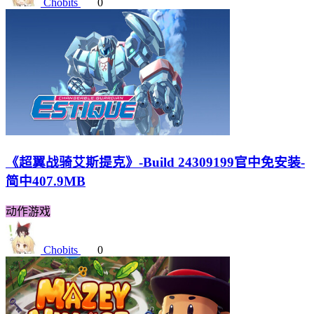
Chobits
0
《超翼战骑艾斯提克》-Build 24309199官中免安装-
简中407.9MB
动作游戏
Chobits
0