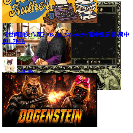
《世间顶尖作家》-Build 24586298官中免安装-简中
201.7MB
休闲游戏
Chobits
0