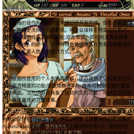
游戏介绍
伊苏流畅的操作系统虽然很早就已经开发完成，但在「永远的
伊苏」中却更洗练深沉的表现。将滑鼠摆移至特定的位置时，
会自动出现游戏主菜单的功能;双击滑鼠，即可向主角亚特鲁
下达「移动」的命令，这种种特色使得伊苏在所有的电脑游戏
中，具备了最人性化的操作方式。
游戏特色
另外根据所使用的个人电脑的等级，伊苏提供了让玩家自行决
定画面流畅度的功能(播放格数速率)，最高可制指定每秒播放
60格画面。当然伊苏亦具备了自动判定的功能，可对应主机性
能，展现最佳的游戏效果。
对早期的玩家而言，即使经历了十年的风云，这美妙的旋律至
今依旧是轻易地哼上几句。伊苏的背景音乐是今日的数位音乐
(General Midi)的始祖，现在市面上看到的许多CD，都是伊苏
的音乐重新编曲后的产品。那些传说中的伊苏音乐重新面世，