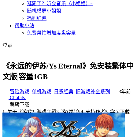
逛累了？听会音乐（小姐姐）~
随机横屏小姐姐
福利红包
帮助小站
免费帮忙增加度盘容量
登录
《永远的伊苏/Ys Eternal》免安装繁体中
文版|容量1GB
冒险游戏
,
单机游戏
,
日系经典
,
旧游戏补全系列
3年前
Chobits
跳转下载
1
.
关于此游戏
2
.
游戏介绍
3
.
游戏特色
4
.
支持作者
5
.
学习下载