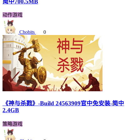
简中700.5MB
动作游戏
Chobits
0
《神与杀戮》-Build 24563909官中免安装-简中
2.4GB
策略游戏