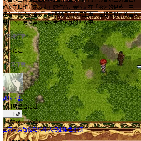
许多在旧作「未发表」的作品，会收录在「永远的伊苏」中。
还有，惊艳的音效，如铁制门扉的沉重声，在超级拟真的音效
烘托下，更逼真地将您带进伊苏的世界中。
支持作者
购买地址：
学习下载
跳转下载
小叽转整合地址
下载
赞
+6
收藏
+1
上帝视角
冒险
动作
单人
幻想
角色扮演