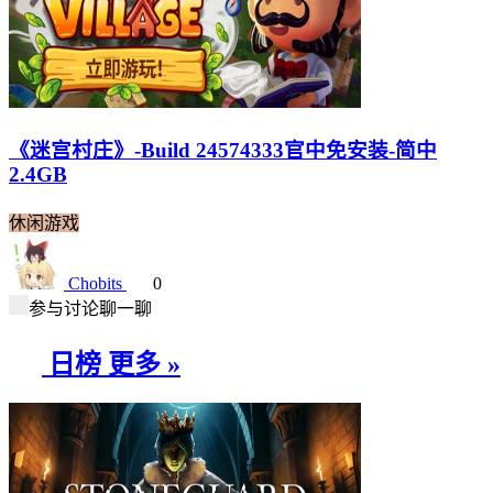
《迷宫村庄》-Build 24574333官中免安装-简中
2.4GB
休闲游戏
Chobits
0
参与讨论聊一聊
日榜
更多 »