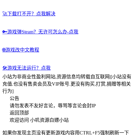
🚀
下载打不开？点我解决
🔑
游戏弹Steam？无许可怎么办-点我
🌐
游戏改中文教程
🛠️
游戏无法运行？点我
小站为非商业性盈利网站,资源信息均转载自互联网|[小站没有
充值.也没有售卖会员及VIP账号.更没有购买,打赏,捐赠等相关
行为]
公告
请勿发表不友好言论，辱骂等言论会封IP
返回顶部
欢迎访问 小叽资源白嫖小站
如果你发现主页没有更新游戏内容用CTRL+F5强制刷新一下