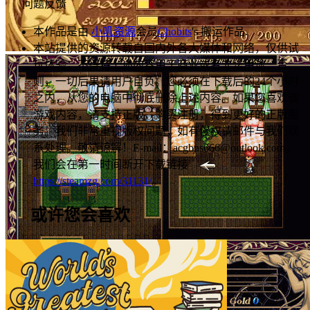
问题反馈
本作品是由
小叽资源
会员
Chobits
's 搬运作品.
本站提供的资源转载自国内外各大媒体和网络，仅供试
玩体验；不得将上述内容用于商业或者非法用途，否
则，一切后果请用户自负。您必须在下载后的24个小时
之内，从您的电脑中彻底删除上述内容。如果您喜欢该
游戏内容，请支持正版，购买注册，得到更好的正版服
务。我们非常重视版权问题，如有侵权请邮件与我们联
系处理。敬请谅解！E-mail：acgbns666@outlook.com，
我们会在第一时间断开下载链接
https://steamzg.com/31131/
。
或许您会喜欢