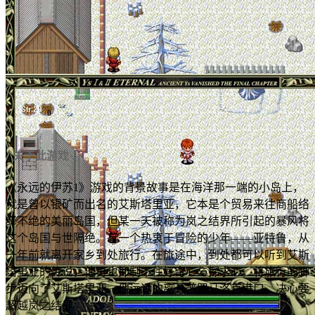
关于此游戏
《永远的伊苏1》游戏的背景故事是在海洋那一端的小岛上，
就是曾以银矿而出名的艾斯塔里亚，它本是个贸易来往商船络
绎不绝的美丽岛国，但某一天被称为岚之结界所引起的暴风将
这个岛国与世隔绝。有一个热衷于冒险的少年——亚特鲁，从
一年前就离开家乡到处旅行。在旅途中，到处都可以听到艾斯
塔里亚的传说，他再也抑制不住好奇心与探求心，将旅行的脚
步迈向了艾斯塔里亚，他远远的离开普罗马洛克港口，决心要
超越岚之结界。