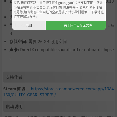
处理器:
AMD FX-4350, 4.2 GHz / Intel Core i5-3450, 3.10
存活 无任何套路，来了顺手搓个guanggao1-2次支持下吧，感谢
小站没有充值.不卖会员.也没有打赏 也没有任何 公众号 抖音 B站
GHz
账号等,如有发现出售网址的全部是骗子,请小伙们谨慎！ 下载地址
内存:
4 GB RAM
打不开解决办法：
显卡:
Radeon HD 6870, 1 GB / GeForce GTX 650 Ti, 1 G
已阅
关于阿里云盘无文件
B
存储空间:
需要 26 GB 可用空间
声卡:
DirectX compatible soundcard or onboard chipse
t
支持作者
Steam商城
：
https://store.steampowered.com/app/1384
160/GUILTY_GEAR -STRIVE-/
启动说明