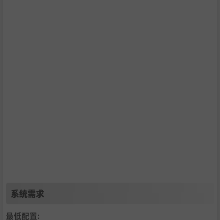
◆因缘决战！
尽力了20余年的罪恶装备故事。过去各种的因缘，终于在此
一大决战！一连串的事件的背后究竟是--
系统需求
最低配置: