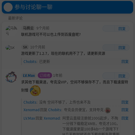
参与讨论聊一聊
最新评论
马腾云
9个月前
回复
联机游戏可不可以也上传到百度盘呢?
SK
10个月前
回复
游戏更新了1.2.7，现在的联机用不了了，请更新资源
Chobits
:
已更新
回复
LV.Max
订阅者
1年前
回复
求其他下载渠道，夸克没VIP，空间不够保存不了，而且下载速度特
别慢
Chobits
:
没有 空间不够了，上传也来不及
回复
Xenomad
回复
Chobits
:
夸克会员便宜，支持夸克
回复
LV.Max
回复
Xenomad
:
阿里云直接注册就100G起步，不掏
回复
一分钱下载稳定4MB，夸克才10G，
下载速度更是100多kb一个游戏下T
M几天有时候还会下载中断失败重新