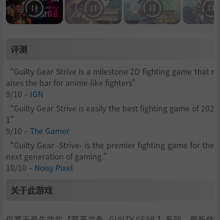
评测
“Guilty Gear Strive is a milestone 2D fighting game that r
aises the bar for anime-like fighters”
9/10 –
IGN
“Guilty Gear Strive is easily the best fighting game of 202
1”
9/10 –
The Gamer
“Guilty Gear -Strive- is the premier fighting game for the
next generation of gaming.”
10/10 –
Noisy Pixel
关于此游戏
位置于最先端的【罪恶装备 -GUILTY GEAR-】系列，最新作