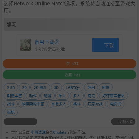
选择Network Online Match选项，系统将自动连接至游戏大
厅。
学习
备用下载②
下载
小叽转整合地址
赞
+27
收藏
+21
2.5D
2D
2D 格斗
3D
LGBTQ+
休闲
剧情
剧情丰富
动作
动漫
单人
多人
奇幻
好评原声音轨
战斗
故事架构丰富
本地多人
格斗
玩家对战
电影式
街机
问题反馈
本作品是由
小叽资源
会员
Chobits
's 搬运作品.
本站提供的资源转载自国内外各大媒体和网络，仅供试玩体验；不得将上述