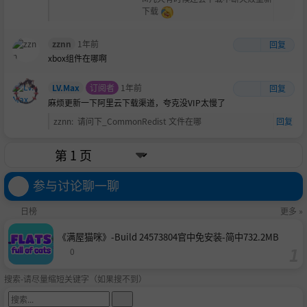
下载
zznn
1年前
回复
xbox组件在哪啊
LV.Max
订阅者
1年前
回复
麻烦更新一下阿里云下载渠道，夸克没VIP太慢了
zznn
:
请问下_CommonRedist 文件在哪
回复
参与讨论聊一聊
日榜
更多 »
《满屋猫咪》-Build 24573804官中免安装-简中732.2MB
0
搜索-请尽量缩短关键字（如果搜不到）