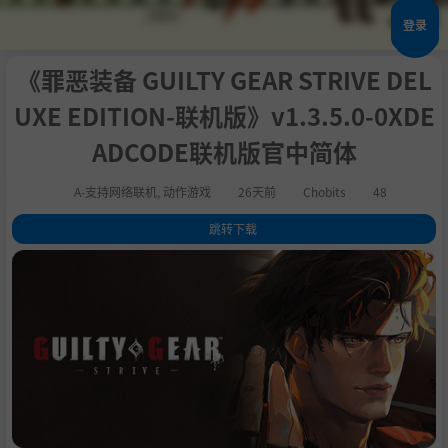
登录
《罪恶装备 GUILTY GEAR STRIVE DEL
UXE EDITION-联机版》v1.3.5.0-0XDE
ADCODE联机版官中简体
A-支持网络联机
,
动作游戏
26天前
Chobits
48
跳转下载
1
.
评测
2
.
关于此游戏
3
.
系统需求
4
.
支持作者
5
.
启动说明
6
.
学习