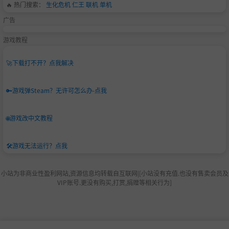
🔥 热门搜索：
生化危机
仁王
联机
单机
广告
游戏教程
🚀
下载打不开？点我解决
🔑
游戏弹Steam？无许可怎么办-点我
🌐
游戏改中文教程
🛠️
游戏无法运行？点我
小站为非商业性盈利网站,资源信息均转载自互联网|[小站没有充值.也没有售卖会员及
VIP账号.更没有购买,打赏,捐赠等相关行为]