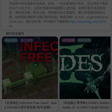
内容用于商业或者非法用途，否则，一切后果请用户自负。您必须在下载后
的24个小时之内，从您的电脑中彻底删除上述内容。如果您喜欢该游戏内
容，请支持正版，购买注册，得到更好的正版服务。我们非常重视版权问
题，如有侵权请邮件与我们联系处理。敬请谅解！E-mail：acgbns666@ou
tlook.com，我们会在第一时间断开下载链接
https://steamzg.com/3079
8/
。
或许您会喜欢
单机游戏
独立游戏
动作游戏
单机游戏
《无感染区/Infection Free Zone》-Buil
《哈迪斯2/黑帝斯2/HADES /Hades II
d 24478055官中免安装-简中|容量5.8G
Hades 2》vl.139671-Build 2455615
B
官中免安装-简中|容量11.0GB