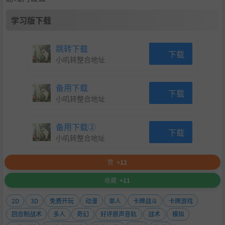
学习版下载
跳转下载
下载
小叽转整合地址
备用下载
下载
小叽转整合地址
备用下载②
下载
小叽转整合地址
赞
+12
收藏
+11
2D
3D
免费开玩
动漫
单人
卡牌战斗
卡牌游戏
回合制战术
多人
奇幻
好评原声音轨
战术
模拟