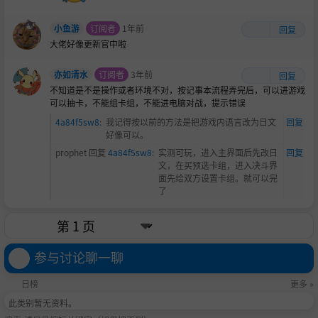
小鱼游
订阅者
1年前
回复
大佬好像更新官中啦
亦如清水
订阅者
3年前
回复
不知道是不是操作或者环境不对，按记事本流程弄完后，可以进游戏
可以抽卡，不能组卡组，不能进电脑对战，提示错误
4a84f5sw8
:
我记得按以前的方法是把游戏内语言改为日文
回复
好像可以。
prophet
回复
4a84f5sw8
:
实测可玩，进入主界面后先改日
回复
文，在买预选卡组，进入决斗界
面先给双方设置卡组。就可以完
了
参与讨论聊一聊
日榜
更多 »
此类别暂无资料。