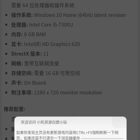
需要 64 位处理器和操作系统
操作系统:
Windows 10 Home (64bit) latest revision
处理器:
Intel Core i5-7300U
内存:
8 GB RAM
显卡:
Intel(R) HD Graphics 620
DirectX 版本:
11
网络:
宽带互联网连接
存储空间:
需要 16 GB 可用空间
声卡:
On Board
附注事项:
1280 x 720 monitor resolution
推荐配置:
需要 64 位处理器和操作系统
欢迎访问 小叽资源白嫖小站
操作系统:
Windows 10 Home (64bit) latest revision
如果你发现主页没有更新游戏内容用CTRL+F5强制刷新一下网
处理器:
Intel Core i5-9400F
页，如果还是不行清空一下浏览器缓存 ----------------------------------