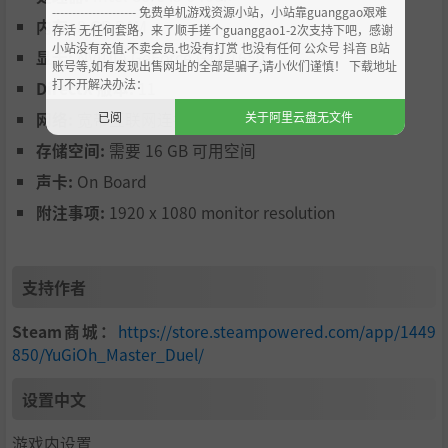
--------------------- 免费单机游戏资源小站，小站靠guanggao艰难
内存:
8 GB RAM
存活 无任何套路，来了顺手搓个guanggao1-2次支持下吧，感谢
小站没有充值.不卖会员.也没有打赏 也没有任何 公众号 抖音 B站
显卡:
NVIDIA GeForce GTX 1650
账号等,如有发现出售网址的全部是骗子,请小伙们谨慎！ 下载地址
打不开解决办法：
DirectX 版本:
11
已阅
关于阿里云盘无文件
网络:
宽带互联网连接
存储空间:
需要 16 GB 可用空间
声卡:
On Board
附注事项:
1920 x 1080 monitor resolution
支持作者
Steam商城：
https://store.steampowered.com/app/1449
850/YuGiOh_Master_Duel/
设置中文
游戏内设置