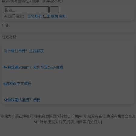
搜索-请尽量缩短关键字（如果搜不到）
🔥 热门搜索：
生化危机
仁王
联机
单机
广告
游戏教程
🚀
下载打不开？点我解决
🔑
游戏弹Steam？无许可怎么办-点我
🌐
游戏改中文教程
🛠️
游戏无法运行？点我
小站为非商业性盈利网站,资源信息均转载自互联网|[小站没有充值.也没有售卖会员及
VIP账号.更没有购买,打赏,捐赠等相关行为]