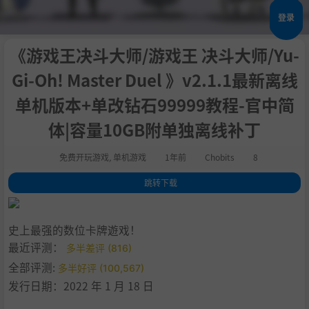
登录
《游戏王决斗大师/游戏王 决斗大师/Yu-
Gi-Oh! Master Duel 》v2.1.1最新离线
单机版本+单改钻石99999教程-官中简
体|容量10GB附单独离线补丁
免费开玩游戏
,
单机游戏
1年前
Chobits
8
跳转下载
1
.
关于这款游戏
2
.
系统需求
史上最强的数位卡牌遊戏！
3
.
支持作者
最近评测：
多半差评 (816)
4
.
设置中文
全部评测:
多半好评 (100,567)
5
.
学习版下载
发行日期：2022 年 1 月 18 日