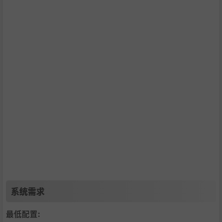
正在玩「Yu-Gi-Oh! OCG」的玩家
正在玩「Yu-Gi-Oh! Duel Links」的玩家
想玩人气对战遊戏的玩家
ーーーーーーーーーーーーーーーーーーーーーーーーーー
ーーーーーーーーーーー
本遊戏包含可购买虚拟货币，这些货币可用来取得随机虚拟
遊戏内道具。
系统需求
最低配置: