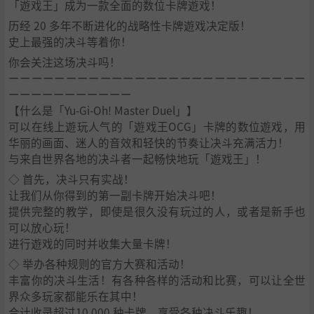
「遊戏王」成为一款全面的数位卡牌遊戏！
历经 20 多年不断进化的战略性卡牌遊戏决定版！
史上最强的决斗等着你！
你会关注这场决斗吗！
ーーーーーーーーーーーーーーーーーーーーーーーーーー
ーーーーーーーーーーー
【什么是「Yu-Gi-Oh! Master Duel」】
可以在线上遊玩人气的「遊戏王OCG」卡牌的数位遊戏，用
华丽的画面、迷人的音效和轻快的节奏让决斗充满活力！
与来自世界各地的决斗者一起畅快地玩「遊戏王」！
◇ 首先，决斗只有实战！
让我们从你得到的第一副卡牌开始决斗吧！
提供完整的教学，即使是很久没有玩过的人，或者是新手也
可以放心玩！
进行遊戏的同时并收集大量卡牌！
◇ 举办各种规则的官方大赛和活动！
丰富你的决斗生活！有各种各样的活动和比赛，可以让全世
界众多玩家都能乐在其中！
合计收录超过10,000 种卡牌，享受各种决斗乐趣！