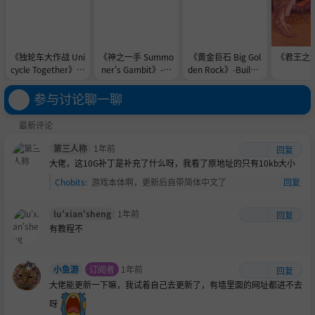
《独轮车大作战 Uni
《神之一手 Summo
《黄金巨石 Big Gol
《君王之塔》
cycle Together》-B
ner's Gambit》-TE
den Rock》-Build 2
uild 24576839官中
NOKE镜像官中免安
3901052官中免安
免安装-简中2.3GB
装-简中1.0GB
装-简中148.7MB
参与讨论聊一聊
最新评论
第三人称
1年前
回复
大佬，这10G补丁是补充了什么呀，我看了原地址的只有10kb大小
Chobits
:
游戏本体啊，更新后自带简体中文了
回复
lu'xian'sheng
1年前
回复
有教程不
小鱼游
订阅者
1年前
回复
大佬能更新一下嘛，我试着自己去更新了，有墙里面的网址都进不去
呀