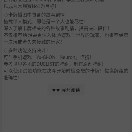
以成为常规赛No1为目标！
◇卡牌插图中包含的故事剧情！
搭载单人模式，即使是一个人也能尽性！
深入了解卡牌相关的各种故事剧情，提高决斗段位！
不仅推荐给想要更深入体验遊戏王世界的玩家，也推荐给第
一次玩或者久未接触的玩家！
◇多种功能支持决斗！
可与手机遊戏「Yu-Gi-Oh！Neuron」连携！
参考世界各地的DUELIST的牌组，制作原创牌组!
可以使用试抽功能在决斗开始时检查您的卡牌！提高牌组的
准确性！
[关于遊戏王]
展开阅读
▼▼
「遊戏王」是高桥和希先生创作的知名漫画，由集英社自19
96年起于「周刊少年Jump」上连载。
Konami Digital Entertainment发行的集换式卡牌遊戏 (TCG)
和家庭用主机遊戏以原作漫画「遊戏王」系列的动画为基础
（在东京电视台等中播出），该遊戏风靡全世界。
【推荐给这样的玩家！ 】