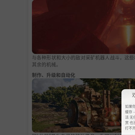
与各种形状和大小的敌对采矿机器人战斗，这些
其余的机械。
制作、升级和自动化
如果
缓存 --
活 无
赏 也
打不