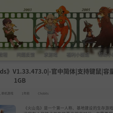
教程
问题反馈
求游戏
福利小姐姐
帮助小
s》V1.33.473.0|-官中简体|支持键鼠|容量
1GB
,
单机游戏
1年前
Chobits
《火山岛》是一个第一人称、基地建设的生存游