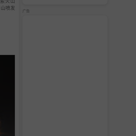
索火山
火山喷发
广告