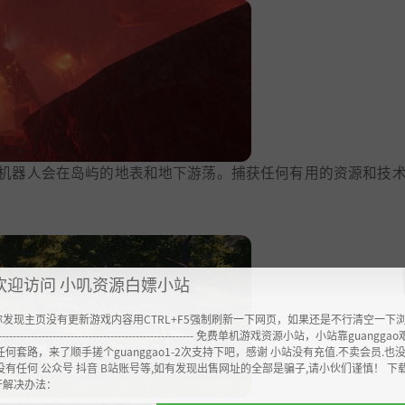
机器人会在岛屿的地表和地下游荡。捕获任何有用的资源和技
欢迎访问 小叽资源白嫖小站
你发现主页没有更新游戏内容用CTRL+F5强制刷新一下网页，如果还是不行清空一下
----------------------------------------------------- 免费单机游戏资源小站，小站靠guangg
任何套路，来了顺手搓个guanggao1-2次支持下吧，感谢 小站没有充值.不卖会员.也
没有任何 公众号 抖音 B站账号等,如有发现出售网址的全部是骗子,请小伙们谨慎！ 下
开解决办法：