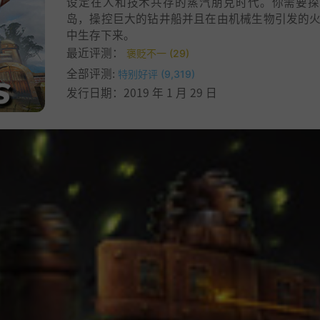
设定在人和技术共存的蒸汽朋克时代。你需要探
岛，操控巨大的钻井船并且在由机械生物引发的
中生存下来。
最近评测：
褒贬不一 (29)
全部评测:
特别好评 (9,319)
发行日期：2019 年 1 月 29 日