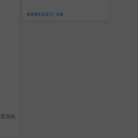
🛠️
游戏无法运行？点我
发现岛屿