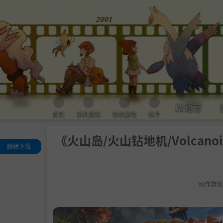
改语言
首页
单机游戏
联机游戏
软件
《火山岛/火山钻地机/Volcanoid
跳转下载
关于这款游戏
移动基地
动作游戏
死亡之地
危险的机器人
基地进化
系统需求