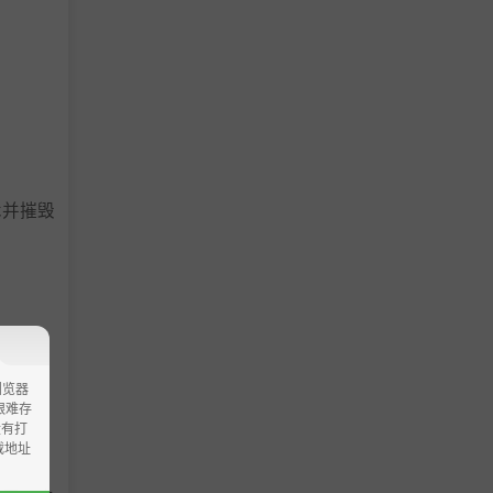
术并摧毁
浏览器
ao艰难存
没有打
载地址