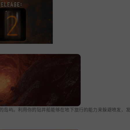
的岛屿。利用你的钻井船能够在地下旅行的能力来躲避喷发，