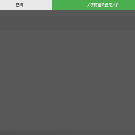
造系统从内到外定制它。你还可以通过技术层级的进步来升级、
已阅
关于阿里云盘无文件