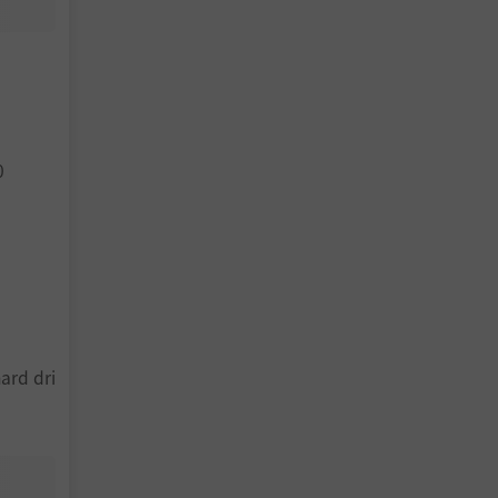
0
ard dri