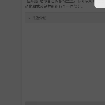
"钻井船"是你自己的移动堡垒。你可以利用建
动化和武装钻井船的各个不同部分。
▸
旧版介绍