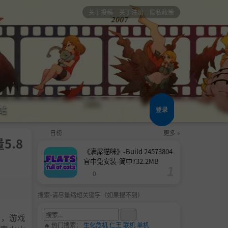
关于投稿
关于注册
隐私政策
站
登录
日榜
更多 »
5.8
《满屋猫咪》-Build 24573804
官中免安装-简中732.2MB
0
搜索-请尽量缩短关键字（如果搜不到）
戏，游戏
🔥 热门搜索：
生化危机
仁王
联机
单机