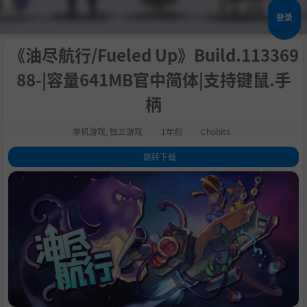
登录
《油尽航行/Fueled Up》Build.113369
88-|容量641MB官中简体|支持键鼠.手
柄
单机游戏
,
独立游戏
1年前
Chobits
跳转下载
1
.
关于此游戏
2
.
紧张刺激而趣味十足的沙发合作
3
.
在线/本地多人模式 + 控制器共享
4
.
奖励挑战
5
.
系统需求
6
.
支持作者
7
.
设置中文
8
.
学习