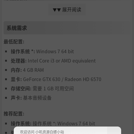
展开阅读
▼▼
光是安全返回太没挑战性？想来点儿更刺激的？每个关卡中
都会提供用于考验你技巧的额外目标。要证明你们的团队所
向无敌，就去把它们全部完成吧！
系统需求
最低配置:
操作系统 *:
Windows 7 64 bit
处理器:
Intel Core i3 or AMD equivalent
内存:
4 GB RAM
探索危机四伏的银河系，面对逐渐升级的危险，躲避太空章
显卡:
GeForce GTX 630 / Radeon HD 6570
鱼，争夺全宇宙史上最佳太空船修复工程师的称号！召集你
的船员，开始拯救太空船吧！
存储空间:
需要 1 GB 可用空间
声卡:
基本音频设备
推荐配置:
操作系统:
操作系统 *: Windows 7 64 bit
欢迎访问 小叽资源白嫖小站
处理器:
Intel Core i3 or AMD equivalent