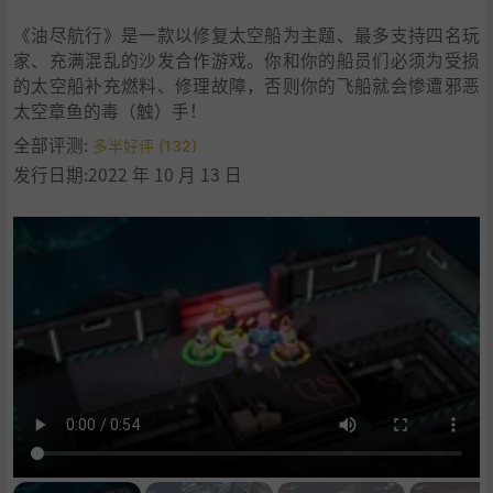
《油尽航行》是一款以修复太空船为主题、最多支持四名玩
家、充满混乱的沙发合作游戏。你和你的船员们必须为受损
的太空船补充燃料、修理故障，否则你的飞船就会惨遭邪恶
太空章鱼的毒（触）手！
全部评测:
多半好评 (132)
发行日期:2022 年 10 月 13 日