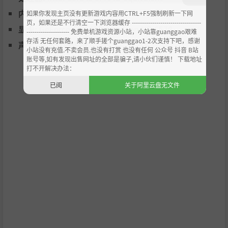
内存:
4 GB RAM
如果你发现主页没有更新游戏内容用CTRL+F5强制刷新一下网
页，如果还是不行清空一下浏览器缓存 ----------------------------------
显卡:
GeForce GTX 630 / Radeon HD 6570
--------------------- 免费单机游戏资源小站，小站靠guanggao艰难
存活 无任何套路，来了顺手搓个guanggao1-2次支持下吧，感谢
声卡:
基本音频设备
小站没有充值.不卖会员.也没有打赏 也没有任何 公众号 抖音 B站
账号等,如有发现出售网址的全部是骗子,请小伙们谨慎！ 下载地址
打不开解决办法：
已阅
关于阿里云盘无文件