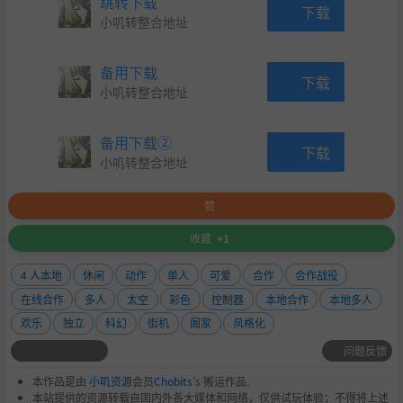
跳转下载
下载
小叽转整合地址
备用下载
下载
小叽转整合地址
备用下载②
下载
小叽转整合地址
赞
收藏
+1
4 人本地
休闲
动作
单人
可爱
合作
合作战役
在线合作
多人
太空
彩色
控制器
本地合作
本地多人
欢乐
独立
科幻
街机
阖家
风格化
问题反馈
本作品是由
小叽资源
会员
Chobits
's 搬运作品.
本站提供的资源转载自国内外各大媒体和网络，仅供试玩体验；不得将上述