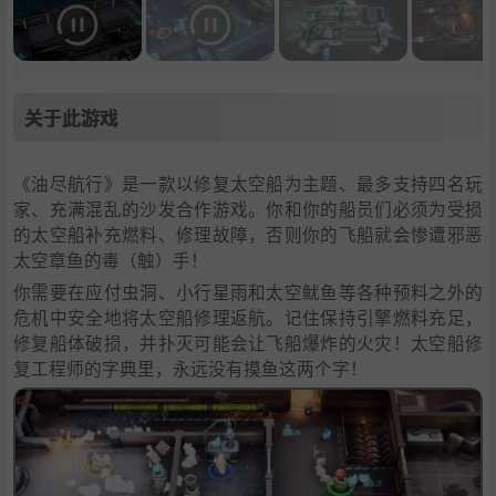
关于此游戏
《油尽航行》是一款以修复太空船为主题、最多支持四名玩
家、充满混乱的沙发合作游戏。你和你的船员们必须为受损
的太空船补充燃料、修理故障，否则你的飞船就会惨遭邪恶
太空章鱼的毒（触）手！
你需要在应付虫洞、小行星雨和太空鱿鱼等各种预料之外的
危机中安全地将太空船修理返航。记住保持引擎燃料充足，
修复船体破损，并扑灭可能会让飞船爆炸的火灾！太空船修
复工程师的字典里，永远没有摸鱼这两个字！