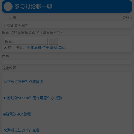
参与讨论聊一聊
日榜
更多 »
此类别暂无资料。
搜索-请尽量缩短关键字（如果搜不到）
🔥 热门搜索：
生化危机
仁王
联机
单机
广告
游戏教程
🚀
下载打不开？点我解决
🔑
游戏弹Steam？无许可怎么办-点我
🌐
游戏改中文教程
🛠️
游戏无法运行？点我