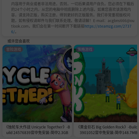
内容用于商业或者非法用途，否则，一切后果请用户自负。您必须在下载后
的24个小时之内，从您的电脑中彻底删除上述内容。如果您喜欢该游戏内
容，请支持正版，购买注册，得到更好的正版服务。我们非常重视版权问
题，如有侵权请邮件与我们联系处理。敬请谅解！E-mail：acgbns666@ou
tlook.com，我们会在第一时间断开下载链接
https://steamzg.com/2737
6/
。
或许您会喜欢
冒险游戏
策略游戏
《独轮车大作战 Unicycle Together》-B
《黄金巨石 Big Golden Rock》-Build 
uild 24576839官中免安装-简中2.3GB
3901052官中免安装-简中148.7MB