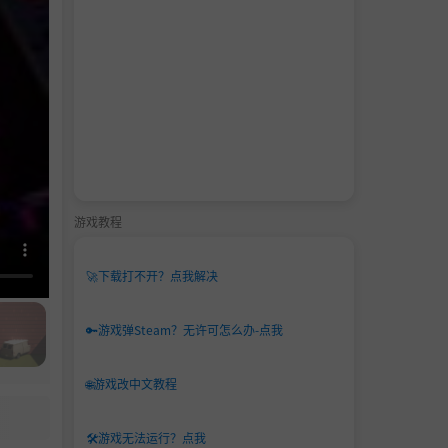
游戏教程
🚀
下载打不开？点我解决
🔑
游戏弹Steam？无许可怎么办-点我
🌐
游戏改中文教程
🛠️
游戏无法运行？点我