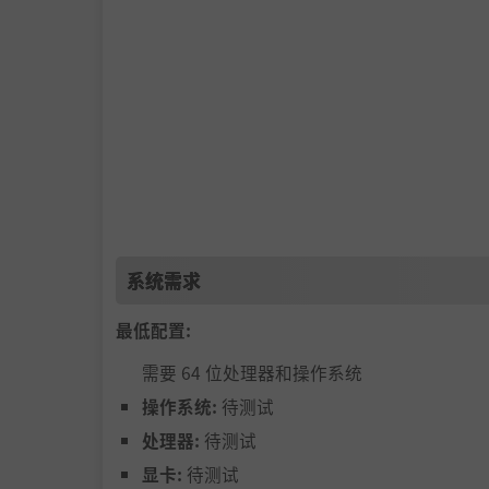
*会有各种的武装僵尸
*需要不同种类的球球配合
*僵尸可以被爆头
*6关后解锁艰难模式
系统需求
最低配置:
需要 64 位处理器和操作系统
操作系统:
待测试
处理器:
待测试
显卡:
待测试