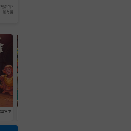
载后的2
，如有侵
模拟游戏
模拟游戏
638官中
《维修物语》-Build 24593369官中
《铁巢重炮》-Build 2459460
免安装-简中1013.5MB
免安装-简中3.6GB