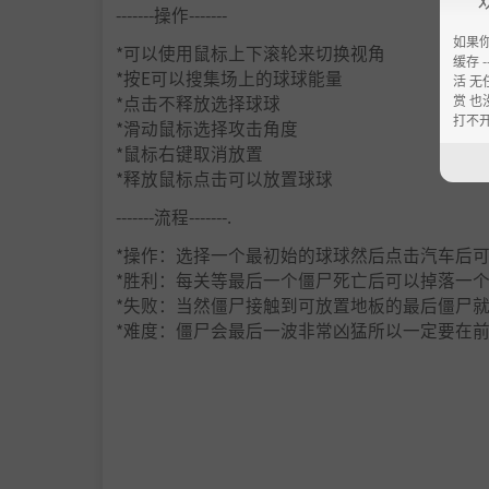
-------操作-------
如果
*可以使用鼠标上下滚轮来切换视角
缓存 --
*按E可以搜集场上的球球能量
活 无
赏 也
*点击不释放选择球球
打不
*滑动鼠标选择攻击角度
*鼠标右键取消放置
*释放鼠标点击可以放置球球
-------流程-------.
*操作：选择一个最初始的球球然后点击汽车后
*胜利：每关等最后一个僵尸死亡后可以掉落一
*失败：当然僵尸接触到可放置地板的最后僵尸
*难度：僵尸会最后一波非常凶猛所以一定要在
-------特点-------
*多种球球种类
*攻击选择攻击的扇形
*会有丧尸群
*最后一波僵尸会异常凶猛