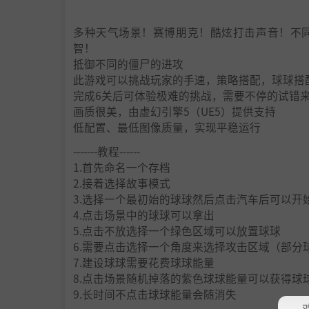
多种天气场景！赛博朋克！酷炫打击声音！不
智！
抵御不同的僵尸的进攻
此游戏可以挑战玩家的手速，策略搭配，球球搭
完成6关后可体验极难的挑战，需要不停的试错
画质很美，由虚幻引擎5（UE5）提供支持
低配置、最低图像质量，实现平稳运行
-------教程------
1.首先命名一个存档
2.接着选择故事模式
3.选择一个最初始的球球然后点击汽车后可以开
4.点击场景中的球球可以拿出
5.点击不放选择一个绿色区域可以放置球球
6.需要点击选择一个角度来选择攻击区域（部分
7.建设球球需要花费球球能量
8.点击场景随机掉落的紫色球球能量可以获得球
9.长时间不点击球球能量会随消失