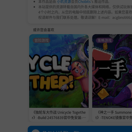
本作品是由
小叽资源
会员
Chobits
's 搬运作品.
本站提供的资源转载自国内外各大媒体和网络，仅供试玩体
4个小时之内，从您的电脑中彻底删除上述内容。如果您喜
权请邮件与我们联系处理。敬请谅解！E-mail：acgbns666
或许您会喜欢
冒险游戏
策略游戏
《独轮车大作战 Unicycle Togethe
《神之一手 Summoner'
r》-Build 24576839官中免安装-简
t》-TENOKE镜像官中
中2.3GB
1.0GB