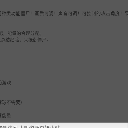
同种类功能僵尸！画质可调！声音可调！可控制的攻击角度！
配，能量的合理分配。
来总结经验，来抵御僵尸。
始游戏
球球不需要）
球能量
欢迎访问 小叽资源白嫖小站