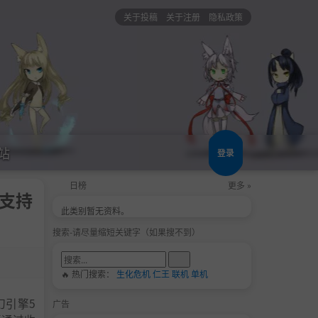
关于投稿
关于注册
隐私政策
站
登录
日榜
更多 »
|支持
此类别暂无资料。
搜索-请尽量缩短关键字（如果搜不到）
🔥 热门搜索：
生化危机
仁王
联机
单机
幻引擎5
广告