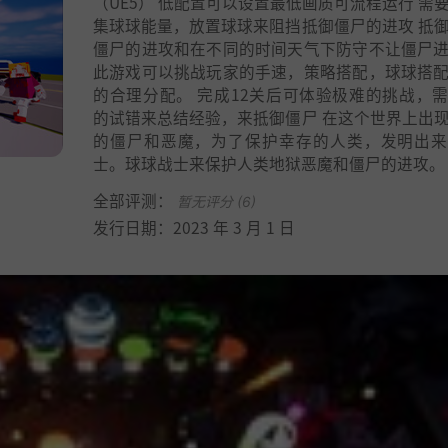
（UE5） 低配置可以设置最低画质可流程运行 需
集球球能量，放置球球来阻挡抵御僵尸的进攻 抵
僵尸的进攻和在不同的时间天气下防守不让僵尸
此游戏可以挑战玩家的手速，策略搭配，球球搭
的合理分配。 完成12关后可体验极难的挑战，
的试错来总结经验，来抵御僵尸 在这个世界上出
的僵尸和恶魔，为了保护幸存的人类，发明出来
士。球球战士来保护人类地狱恶魔和僵尸的进攻。
全部评测：
暂无评分 (6)
发行日期：2023 年 3 月 1 日