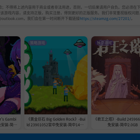
验；不得将上述内容用于商业或者非法用途，否则，一切后果请用户自负。您必须在下
欢该游戏内容，请支持正版，购买注册，得到更好的正版服务。我们非常重视版权问题
@outlook.com，我们会在第一时间断开下载链接
https://steamzg.com/27201/
。
策略游戏
独立游戏
s Gambi
《黄金巨石 Big Golden Rock》-Bui
《君王之塔》-Build 24596
免安装-简中
ld 23901052官中免安装-简中148.7
免安装-简中2.0GB
MB