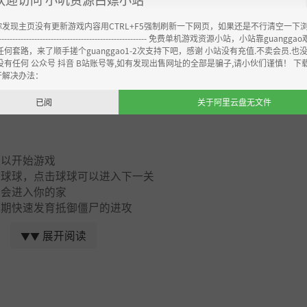
你发现主页没有更新游戏内容用CTRL+F5强制刷新一下网页，如果还是不行清空一下
----------------------------------------------------- 免费单机游戏资源小站，小站靠guangg
任何套路，来了顺手搓个guanggao1-2次支持下吧，感谢 小站没有充值.不卖会员.也
没有任何 公众号 抖音 B站账号等,如有发现出售网址的全部是骗子,请小伙们谨慎！ 下
开解决办法：
已阅
关于阿里云盘无文件
可以开始游戏
个球球，点击球球可以进入下一关
就会进入你的家
前期快速发育抵御僵尸的进攻
展开阅读
▼▼