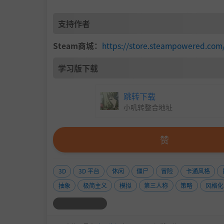
支持作者
Steam商城：
https://store.steampowered.co
学习版下载
跳转下载
小叽转整合地址
赞
3D
3D 平台
休闲
僵尸
冒险
卡通风格
抽象
极简主义
模拟
第三人称
策略
风格化