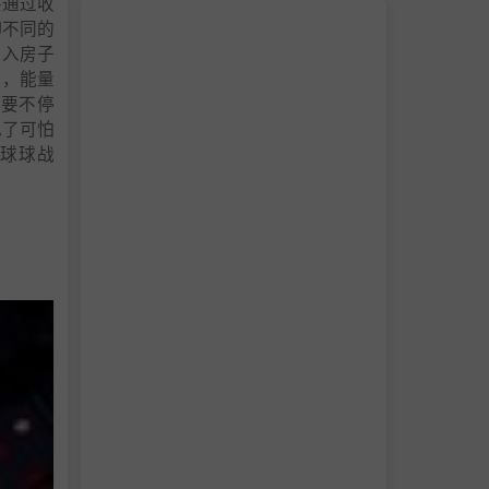
要通过收
御不同的
进入房子
配，能量
需要不停
现了可怕
球球战