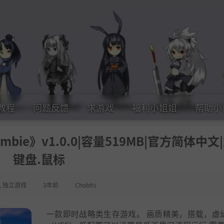
教程
问题反馈
求游戏
福利小姐姐
帮助小
Zombie》v1.0.0|容量519MB|官方简体中文
键盘.鼠标
,
独立游戏
3年前
Chobits
一款即时战略类生存游戏。 画质精美，搭载，虚