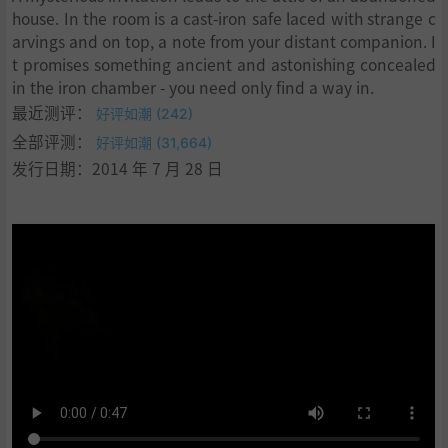
house. In the room is a cast-iron safe laced with strange c
arvings and on top, a note from your distant companion. I
t promises something ancient and astonishing concealed
in the iron chamber - you need only find a way in.
最近测评：
好评如潮 (242)
全部评测：
好评如潮 (31,664)
发行日期：2014 年 7 月 28 日