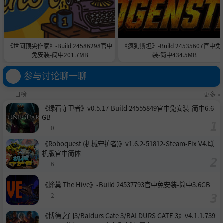
《世间顶尖作家》-Build 24586298官中
《疯狗斯坦》-Build 24535607官中免
免安装-简中201.7MB
装-简中434.5MB
参与讨论聊一聊
日榜
更多 »
《绿石守卫者》v0.5.17-Build 24555849官中免安装-简中6.6
GB
0
《Roboquest (机械守护者)》v1.6.2-51812-Steam-Fix V4.联
机版官中简体
6
《蜂巢 The Hive》-Build 24537793官中免安装-简中3.6GB
2
《博德之门3/Baldurs Gate 3/BALDURS GATE 3》v4.1.1.739