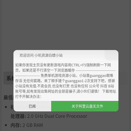
欢迎访问 小叽资源白嫖小站
如果你发现主页没有更新游戏内容用CTRL+F5强制刷新一下网
页，如果还是不行清空一下浏览器缓存 ----------------------------------
--------------------- 免费单机游戏资源小站，小站靠guanggao艰难
系统需求
存活 无任何套路，来了顺手搓个guanggao1-2次支持下吧，感谢
小站没有充值.不卖会员.也没有打赏 也没有任何 公众号 抖音 B站
账号等,如有发现出售网址的全部是骗子,请小伙们谨慎！ 下载地址
打不开解决办法：
最低配置:
已阅
关于阿里云盘无文件
操作系统:
WindowsXP SP2 or higher
处理器:
2.0 GHz Dual Core Processor
内存:
2 GB RAM