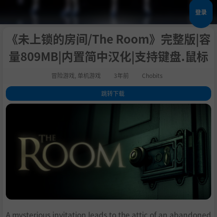
登录
《未上锁的房间/The Room》完整版|容
量809MB|内置简中汉化|支持键盘.鼠标
冒险游戏
,
单机游戏
3年前
Chobits
跳转下载
1
.
关于这款游戏
2
.
系统需求
3
.
支持作者
4
.
学习版下载
A mysterious invitation leads to the attic of an abandoned