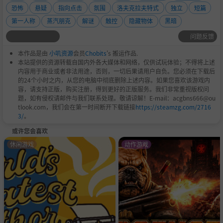
恐怖
悬疑
指向点击
氛围
洛夫克拉夫特式
独立
短篇
第一人称
蒸汽朋克
解谜
触控
隐藏物体
黑暗
问题反馈
本作品是由
小叽资源
会员
Chobits
's 搬运作品.
本站提供的资源转载自国内外各大媒体和网络，仅供试玩体验；不得将上述
内容用于商业或者非法用途，否则，一切后果请用户自负。您必须在下载后
的24个小时之内，从您的电脑中彻底删除上述内容。如果您喜欢该游戏内
容，请支持正版，购买注册，得到更好的正版服务。我们非常重视版权问
题，如有侵权请邮件与我们联系处理。敬请谅解！E-mail：acgbns666@ou
tlook.com，我们会在第一时间断开下载链接
https://steamzg.com/2716
3/
。
或许您会喜欢
休闲游戏
动作游戏