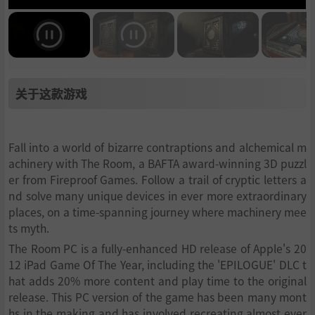
关于这款游戏
Fall into a world of bizarre contraptions and alchemical m
achinery with The Room, a BAFTA award-winning 3D puzzl
er from Fireproof Games. Follow a trail of cryptic letters a
nd solve many unique devices in ever more extraordinary
places, on a time-spanning journey where machinery mee
ts myth.
The Room PC is a fully-enhanced HD release of Apple's 20
12 iPad Game Of The Year, including the 'EPILOGUE' DLC t
hat adds 20% more content and play time to the original
release. This PC version of the game has been many mont
hs in the making and has involved recreating almost ever