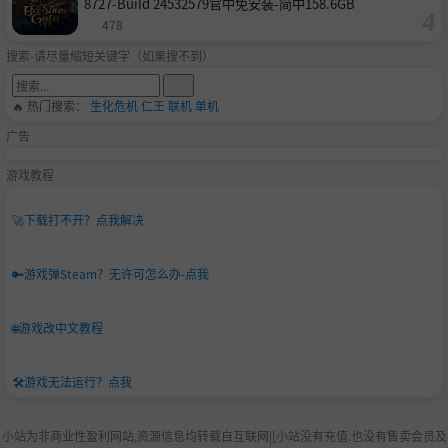
8727-Build 24532579官中免安装-简中158.6GB
478
搜索-请尽量缩短关键字（如果搜不到）
🔥 热门搜索：
生化危机
仁王
联机
单机
广告
游戏教程
🚀
下载打不开？点我解决
🔑
游戏弹Steam？无许可怎么办-点我
🌐
游戏改中文教程
🛠️
游戏无法运行？点我
小站为非商业性盈利网站,资源信息均转载自互联网|[小站没有充值.也没有售卖会员及