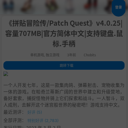
登录
《拼贴冒险传/Patch Quest》v4.0.25|
容量707MB|官方简体中文|支持键盘.鼠
标.手柄
单机游戏
,
独立游戏
3年前
Chobits
跳转下载
1
.
关于这款游戏
2
.
深入这个被遗忘的丛林迷宫，使用你的套索挑战各种凶恶的怪物吧！
一个人开发七年，这是一款集肉鸽、弹幕射击、宠物收集为
3
.
系统需求
一体的游戏。在帕奇兰蒂斯广阔的世界中建立和升级营地，
4
.
支持作者
备好套索，捕捉怪物并骑上它们探索和战斗。一人智斗，双
5
.
学习版下载
人成刑，去解开这个迷宫般世界的秘密吧！游戏支持中文。
最近测评：
好评 (5)
全部评测：
特别好评 (2,783)
发行日期：2023 年 3 月 2 日