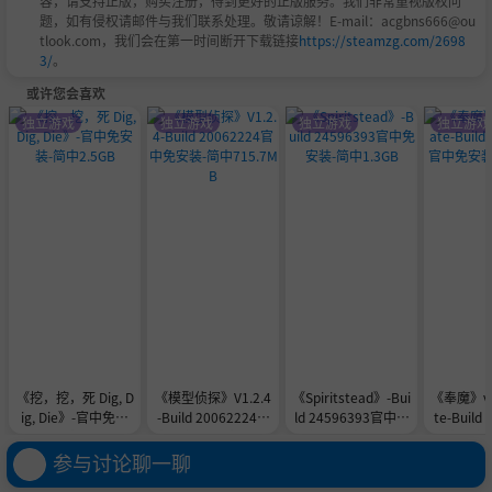
容，请支持正版，购买注册，得到更好的正版服务。我们非常重视版权问
题，如有侵权请邮件与我们联系处理。敬请谅解！E-mail：acgbns666@ou
tlook.com，我们会在第一时间断开下载链接
https://steamzg.com/2698
3/
。
或许您会喜欢
独立游戏
独立游戏
独立游戏
独立游戏
《挖，挖，死 Dig, D
《模型侦探》V1.2.4
《Spiritstead》-Bui
《奉魔》v0
ig, Die》-官中免安
-Build 20062224官
ld 24596393官中免
te-Build
装-简中2.5GB
中免安装-简中715.7
安装-简中1.3GB
官中免安装
MB
G
参与讨论聊一聊