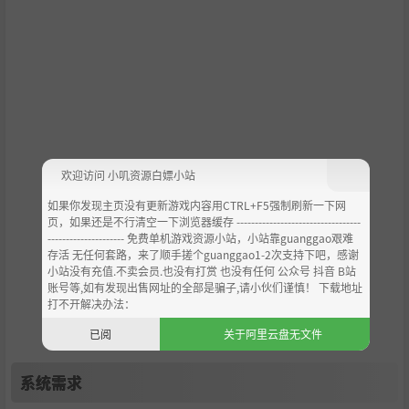
小怪物共有超过 50 种，而且它们各自都具有独特的一系列
技能！
有些能飞，有些可以游泳，还有一些可以越过危险的地形。
而且它们都能在战斗中痛击敌人！
帕奇兰蒂斯是一个扭曲的迷宫，里面危机四伏，但这些危机
也有机会为你所用。收集怪物、植物和矿物，解锁纵横交错
欢迎访问 小叽资源白嫖小站
的捷径网络，你可以深入这座岛屿的腹地，也许还有机会解
如果你发现主页没有更新游戏内容用CTRL+F5强制刷新一下网
开帕奇兰蒂斯的陨落之谜...
页，如果还是不行清空一下浏览器缓存 ----------------------------------
--------------------- 免费单机游戏资源小站，小站靠guanggao艰难
探索不断变化、拼接而成的迷宫，每一次尝试都独一无二
存活 无任何套路，来了顺手搓个guanggao1-2次支持下吧，感谢
且充满挑战。
小站没有充值.不卖会员.也没有打赏 也没有任何 公众号 抖音 B站
账号等,如有发现出售网址的全部是骗子,请小伙们谨慎！ 下载地址
用套索捕捉怪物并进行收集和升级，让它们做你的宠物！
打不开解决办法：
赢取探索工具，永久扩展你的能力。
已阅
关于阿里云盘无文件
收集超过 200 种独特的植物和矿物！
系统需求
获取弹药果实，将其混合成为强力的弹药冰沙。