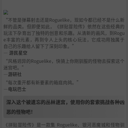
“不管是弹幕射击还是Roguelike，现如今都已经不是什么新
鲜的品类。但即便如此，《拼贴冒险传》依然在这些经典的
玩法下孕育出了独特的创意和乐趣。从清新的画风，到Rogu
e丰富的元素，再到令人上头的核心玩法，它成功用独属于
自己的乐趣给人留下了深刻印象。”
— 游民星空
“风格迥异的Roguelike，快骑上你刚驯服的怪物去探索这个
迷宫吧。”
—游研社
“每次重开都有新要素的箱庭肉鸽。”
—电玩巴士
深入这个被遗忘的丛林迷宫，使用你的套索挑战各种凶
恶的怪物吧！
《拼贴冒险传》是一款集 Roguelike、银河恶魔城和怪物驯