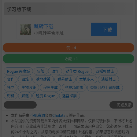
学习版下载
跳转下载
下载
小叽转整合地址
赞
+4
收藏
+1
Rogue 恶魔城
冒险
动作
动作类 Rogue
双摇杆射击
合作
困难
基地建设
弹幕射击
本地多人
清版射击
独立
生物收集
程序生成
竞技场射击
类银河战士恶魔城
街机
解谜
轻度 Rogue
迷宫探索
问题反馈
本作品是由
小叽资源
会员
Chobits
's 搬运作品.
本站提供的资源转载自国内外各大媒体和网络，仅供试玩体验；不得将上述
内容用于商业或者非法用途，否则，一切后果请用户自负。您必须在下载后
的24个小时之内，从您的电脑中彻底删除上述内容。如果您喜欢该游戏内