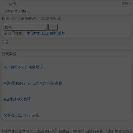
日榜
更多 »
此类别暂无资料。
搜索-请尽量缩短关键字（如果搜不到）
🔥 热门搜索：
生化危机
仁王
联机
单机
广告
游戏教程
🚀
下载打不开？点我解决
🔑
游戏弹Steam？无许可怎么办-点我
🌐
游戏改中文教程
🛠️
游戏无法运行？点我
小站为非商业性盈利网站,资源信息均转载自互联网|[小站没有充值.也没有售卖会员及