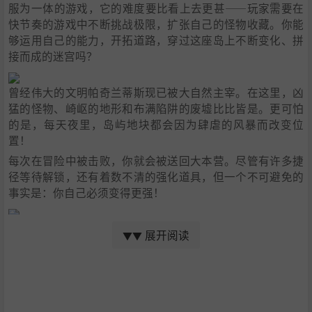
服为一体的游戏，它的难度要比看上去更甚——玩家需要在
快节奏的游戏中不断挑战极限，扩张自己的怪物收藏。你能
够运用自己的能力，开拓道路，穿过这座岛上不断变化、拼
接而成的迷宫吗？
曾经伟大的文明帕奇兰蒂斯现已被大自然主宰。在这里，凶
猛的怪物、崎岖的地形和布满陷阱的废墟比比皆是。更可怕
的是，每天夜里，岛屿地块都会因为肆虐的风暴而改变位
置！
每次在冒险中被击败，你就会被送回大本营。尽管有许多捷
径等待解锁，还有着数不清的强化道具，但一个不可避免的
事实是：你自己必须变得更强！
展开阅读
▼▼
这座岛上到处都是危险的怪物。它们可能表面很友善，但隐
藏在可爱眼神后的，可能是凶神恶煞般的捕食者！幸运的
是，你带了驯养怪物的套索。
你能骑上游戏中的每一只怪物，并把它们的技能纳为己用。