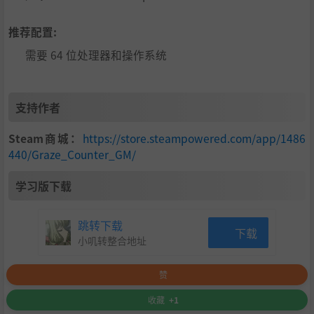
贴身擦过敌弹来填充计量表，以必杀“擦弹反击”一口气歼
灭敌人的2D纵向卷轴射击游戏。
推荐配置:
每个自机在擦弹时都可以填充“反击计量表”，消耗计量表
需要 64 位处理器和操作系统
可以发动强力的攻击。
另外，使用反击攻击破坏敌机和敌弹时会出现星星，获取则
可以填充“破坏计量表”，当该计量表充能完毕时，
支持作者
可以发动更强力的“破坏模式”。
以强力的反击攻击来彻底破坏！
Steam商城：
https://store.steampowered.com/app/1486
440/Graze_Counter_GM/
特点
学习版下载
5关卡+2个分支路线关卡，共7关。同时也实装了连续游
玩全部7关的全关模式。
跳转下载
下载
4个阶段的难度。
小叽转整合地址
在出场角色轻快而富有深意的对话中展开的共计4条路线
赞
的故事。
收藏
+1
于前作重置的及全新的贴图。