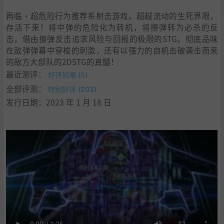
9
.
学习版下载
再临·超危险行为推荐系射击游戏。超越流动的生死界限，
存活下来！将中弹的危险化为转机，将擦弹转为必杀的反
击，借由擦弹反击追求风险与回报的极限的STG。彻底品味
在敌弹弹幕中穿梭的刺激，还有以强力的自机击破袭击而来
的敌方大部队的2DSTG的真髓！
最近测评：
好评如潮 (5)
全部评测：
特别好评 (203)
发行日期：2023 年 1 月 18 日