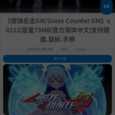
登录
《擦弹反击GM/Graze Counter GM》v
0222|容量75MB|官方简体中文|支持键
盘.鼠标.手柄
动作游戏
,
单机游戏
3年前
Chobits
跳转下载
1
.
关于这款游戏
2
.
概要
3
.
故事
4
.
角色
5
.
系统
6
.
特点
7
.
系统需求
8
.
支持作者