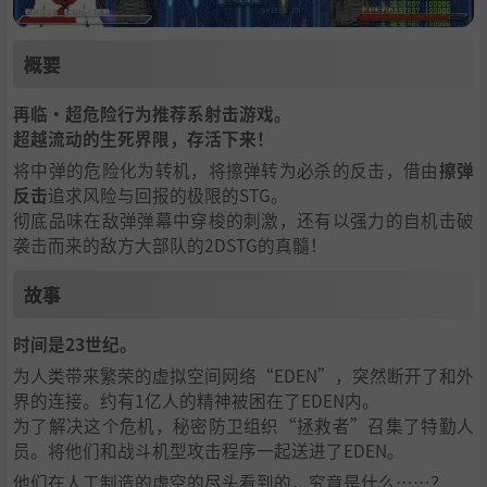
概要
再临·超危险行为推荐系射击游戏。
超越流动的生死界限，存活下来！
将中弹的危险化为转机，将擦弹转为必杀的反击，借由
擦弹
反击
追求风险与回报的极限的STG。
彻底品味在敌弹弹幕中穿梭的刺激，还有以强力的自机击破
袭击而来的敌方大部队的2DSTG的真髓！
故事
时间是23世纪。
为人类带来繁荣的虚拟空间网络“EDEN”，突然断开了和外
界的连接。约有1亿人的精神被困在了EDEN内。
为了解决这个危机，秘密防卫组织“拯救者”召集了特勤人
员。将他们和战斗机型攻击程序一起送进了EDEN。
他们在人工制造的虚空的尽头看到的，究竟是什么……？