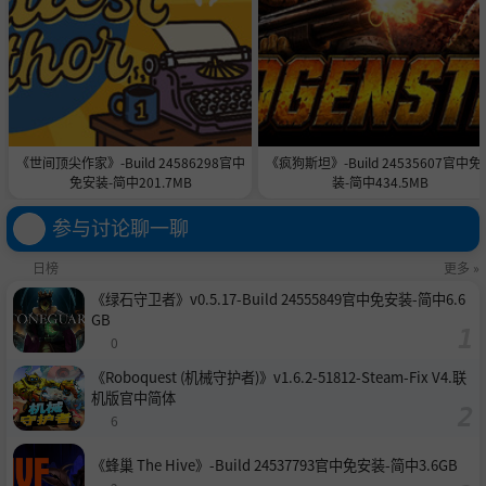
目。
收录了神秘的迷你游戏Laser Maiden 2。
通过解锁机体和游戏模式的系统来反复享受游戏的高可玩
性。
新加入了振动功能与成就系统。
《世间顶尖作家》-Build 24586298官中
《疯狗斯坦》-Build 24535607官中免
免安装-简中201.7MB
装-简中434.5MB
参与讨论聊一聊
日榜
更多 »
《绿石守卫者》v0.5.17-Build 24555849官中免安装-简中6.6
GB
0
《Roboquest (机械守护者)》v1.6.2-51812-Steam-Fix V4.联
机版官中简体
6
《蜂巢 The Hive》-Build 24537793官中免安装-简中3.6GB