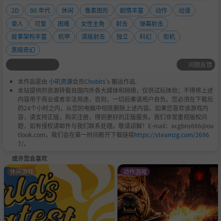
可使用鼠标、手柄及键盘组合操作的灵活操作方式。
2D
90 年代
休闲
像素图形
剧情丰富
动作
动漫
单人
可爱
困难
女性主角
射击
弹幕射击
2种初级机体+14种解锁机体，共16种可选机体。
故事架构丰富
机甲
清版射击
独立
科幻
街机
对STG很熟悉的VTuber・
マシーナリーとも子
、
蜂月葉月
黑暗奇幻
作为合作自机登场。
问题反馈
另外，于Henteko Doujin（预定）发售的STG，
GRAND
本作品是由
小叽资源
会员
Chobits
's 搬运作品.
CROSS: ReNOVATION
以及
Blue Sabers: Early Mission
本站提供的资源转载自国内外各大媒体和网络，仅供试玩体验；不得将上述
内容用于商业或者非法用途，否则，一切后果请用户自负。您必须在下载后
的2种自机也客串参战。
的24个小时之内，从您的电脑中彻底删除上述内容。如果您喜欢该游戏内
和所有的BOSS战斗的BOSS RUSH模式、高难度的额外模
容，请支持正版，购买注册，得到更好的正版服务。我们非常重视版权问
题，如有侵权请邮件与我们联系处理。敬请谅解！E-mail：acgbns666@ou
式。
tlook.com，我们会在第一时间断开下载链接
https://steamzg.com/2696
7/
。
一边完成内容是游戏系统的题目，一边学习的任务模式，
或许您会喜欢
共30个关卡。
休闲游戏
动作游戏
可以阅览随游戏进行而解锁的插图与世界观设定的档案室
模式。
大受好评的前作所有BGM重新录制，还加入了新的曲