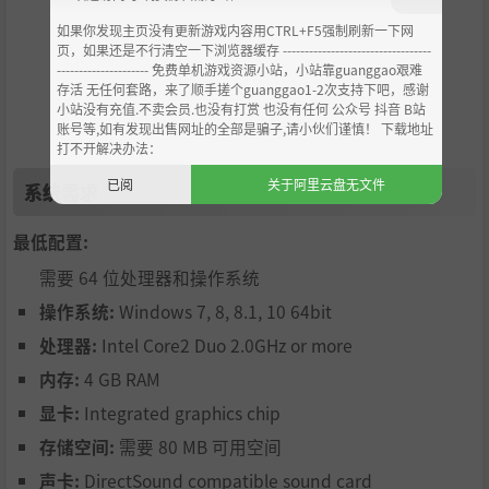
如果你发现主页没有更新游戏内容用CTRL+F5强制刷新一下网
火鸟 疾风
（かとり はやて）特殊机体『Revol Gear』的驾驶
页，如果还是不行清空一下浏览器缓存 ----------------------------------
员。真实身份是世界上数一数二的天才程序员。和EDEN有非
--------------------- 免费单机游戏资源小站，小站靠guanggao艰难
常深的渊源。
存活 无任何套路，来了顺手搓个guanggao1-2次支持下吧，感谢
小站没有充值.不卖会员.也没有打赏 也没有任何 公众号 抖音 B站
账号等,如有发现出售网址的全部是骗子,请小伙们谨慎！ 下载地址
打不开解决办法：
已阅
关于阿里云盘无文件
系统需求
雾雨 斩子
（きりさめ きりこ） 在近战时可以发挥极为可观
火力的特殊机体『Kirisame Blade』的驾驶员。是偷偷对卯
最低配置:
月怀有好意的病娇少女。
需要 64 位处理器和操作系统
操作系统:
Windows 7, 8, 8.1, 10 64bit
处理器:
Intel Core2 Duo 2.0GHz or more
内存:
4 GB RAM
史托丽雅薇
支配虚拟网络“EDEN”的神秘存在，详情不
明。她到底是何方神圣……
显卡:
Integrated graphics chip
存储空间:
需要 80 MB 可用空间
系统
声卡:
DirectSound compatible sound card