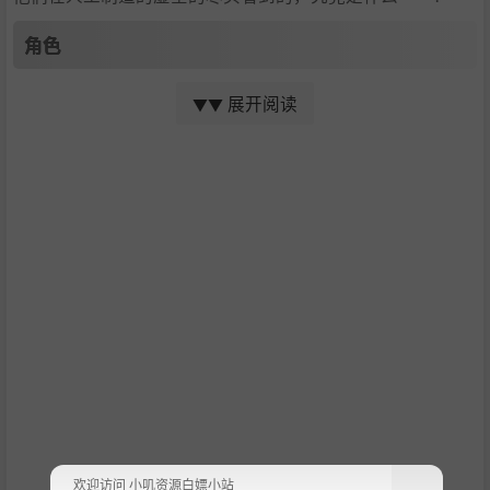
角色
展开阅读
▼▼
银寄 卯月
（ぎんよせ うづき） 攻击程序『April Divider』的
驾驶员。虽然外貌看似是女高中生，但其实是有原因而女装
的男性。虽然他本人似乎并没有特别在意……
古山 皋月
（ふるやま さつき） 攻击程序『Freedom Dance
r』的驾驶员。由于人体实验事故而性转了的原男性。他和卯
月是非常要好的朋友，正为保护他而努力。
欢迎访问 小叽资源白嫖小站