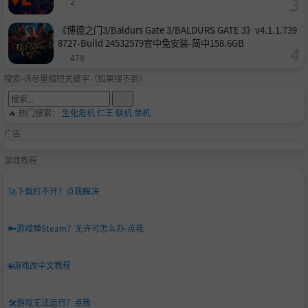
2
《博德之门3/Baldurs Gate 3/BALDURS GATE 3》v4.1.1.739
8727-Build 24532579官中免安装-简中158.6GB
478
搜索-请尽量缩短关键字（如果搜不到）
🔥 热门搜索：
生化危机
仁王
联机
单机
广告
游戏教程
🚀
下载打不开？点我解决
🔑
游戏弹Steam？无许可怎么办-点我
🌐
游戏改中文教程
🛠️
游戏无法运行？点我