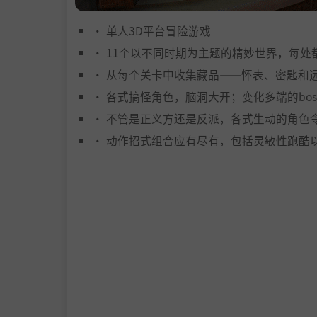
• 单人3D平台冒险游戏
• 11个以不同时期为主题的精妙世界，每处
• 从每个关卡中收集藏品——怀表、密匙和
• 各式搞怪角色，脑洞大开；变化多端的bo
• 不管是正义方还是反派，各式生动的角色
• 动作招式组合应有尽有，包括灵敏性跑酷