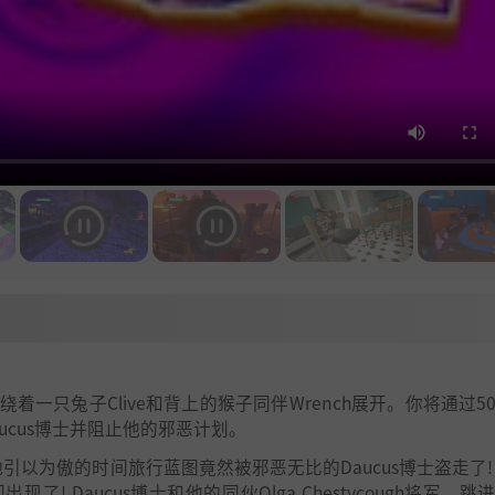
故事围绕着一只兔子Clive和背上的猴子同伴Wrench展开。你将通过5
cus博士并阻止他的邪恶计划。
现，她引以为傲的时间旅行蓝图竟然被邪恶无比的Daucus博士盗走了!
 Daucus博士和他的同伙Olga Chestycough将军，跳