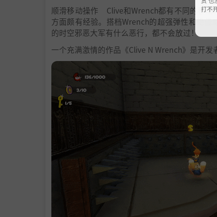
赏 也
打不
顺滑移动操作 Clive和Wrench都有不同的
方面颇有经验。搭档Wrench的超强弹性和绝佳
的时空邪恶大军有什么恶行，都不会放过！
一个充满激情的作品《Clive N Wrench》是