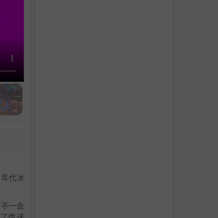
0年代冰
 不一会
进了传送