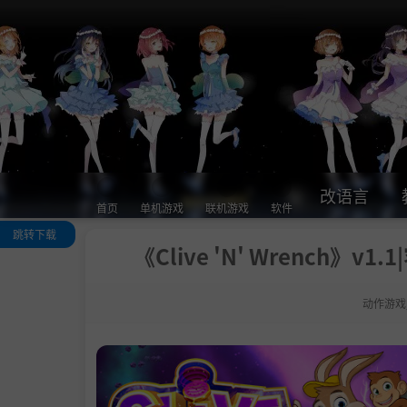
改语言
首页
单机游戏
联机游戏
软件
跳转下载
《Clive 'N' Wrench》
关于这款游戏
系统需求
动作游戏
支持作者
学习版下载