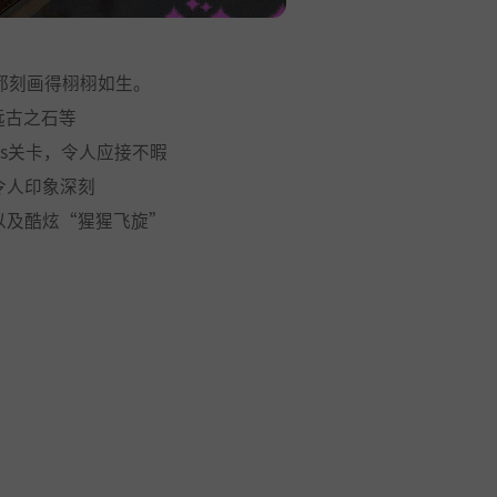
都刻画得栩栩如生。
远古之石等
ss关卡，令人应接不暇
令人印象深刻
以及酷炫“猩猩飞旋”