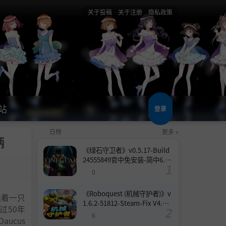
关于投稿
关于注册
隐私政策
站
登录
日榜
更多 »
柄
《绿石守卫者》v0.5.17-Build
24555849官中免安装-简中6.6
GB
0
《Roboquest (机械守护者)》v
围绕着一只
1.6.2-51812-Steam-Fix V4.联
过50年
机版官中简体
6
ucus