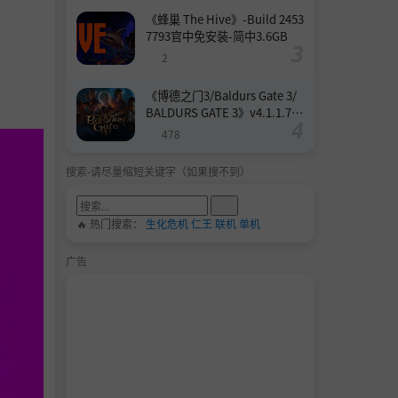
《蜂巢 The Hive》-Build 2453
7793官中免安装-简中3.6GB
2
《博德之门3/Baldurs Gate 3/
BALDURS GATE 3》v4.1.1.739
8727-Build 24532579官中免安
478
装-简中158.6GB
搜索-请尽量缩短关键字（如果搜不到）
🔥 热门搜索：
生化危机
仁王
联机
单机
广告