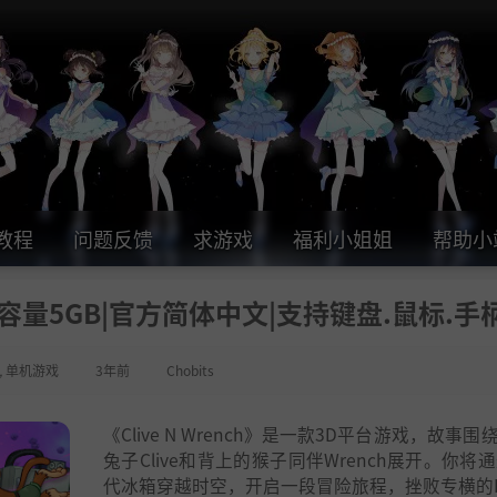
教程
问题反馈
求游戏
福利小姐姐
帮助小
v1.1|容量5GB|官方简体中文|支持键盘.鼠标.手
,
单机游戏
3年前
Chobits
《Clive N Wrench》是一款3D平台游戏，故事
兔子Clive和背上的猴子同伴Wrench展开。你将通
代冰箱穿越时空，开启一段冒险旅程，挫败专横的Da