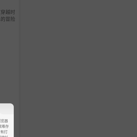
在穿越时
已的冒险
浏览器
ao艰难存
没有打