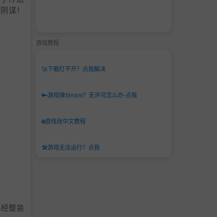
的阴谋！
游戏教程
🚀
下载打不开？点我解决
🔑
游戏弹Steam？无许可怎么办-点我
🌐
游戏改中文教程
🛠️
游戏无法运行？点我
已经整装