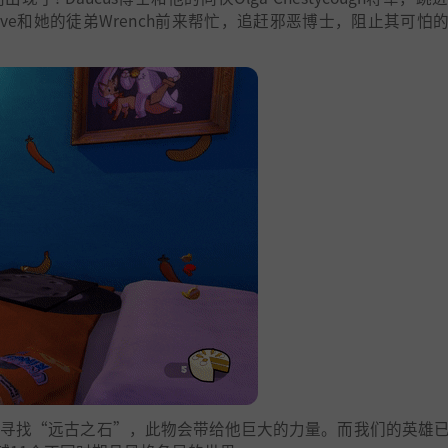
ive和她的徒弟Wrench前来帮忙，追赶邪恶博士，阻止其可怕
四处寻找“远古之石”，此物会带给他巨大的力量。而我们的英雄