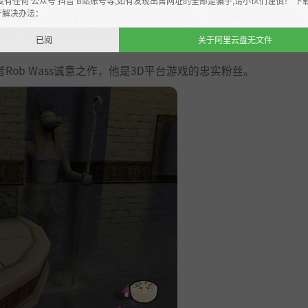
没有任何 公众号 抖音 B站账号等,如有发现出售网址的全部是骗子,请小伙们谨慎！ 下
开解决办法：
移动动作设置，让他们轻松玩转每个时代关卡。Clive特别擅长运动
威力，简直绝配。这对合作无间的伙伴所向披靡，无论Daucus
已阅
关于阿里云盘无文件
开发者Rob Wass诚意之作，他是3D平台游戏的忠实粉丝。