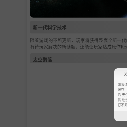
新一代科学技术
随着游戏的不断更新，玩家将获得整套全新一代
有待玩家解决的新谜题，还能让玩家达成原作Ker
太空聚落
《Kerbal Space Program 2》中
收集资源来搭建建筑、空间站、居住地，以及
如果
准，从而向太空更深处展开探索。
缓存 --
活 无
赏 也
打不