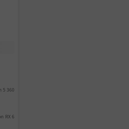
m 2》
中包括：
还有其他
n 5 360
添加多人
on RX 6