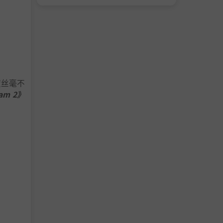
度丝毫不
ram 2》