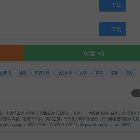
下载
下载
收藏
+3
空模拟
建造
开放世界
抢先体验
拟真
探索
模拟
欢乐
验；不得将上述内容用于商业或者非法用途，否则，一切后果请用户自负。您必须在下
欢该游戏内容，请支持正版，购买注册，得到更好的正版服务。我们非常重视版权问题
@outlook.com，我们会在第一时间断开下载链接
https://steamzg.com/26869/
。