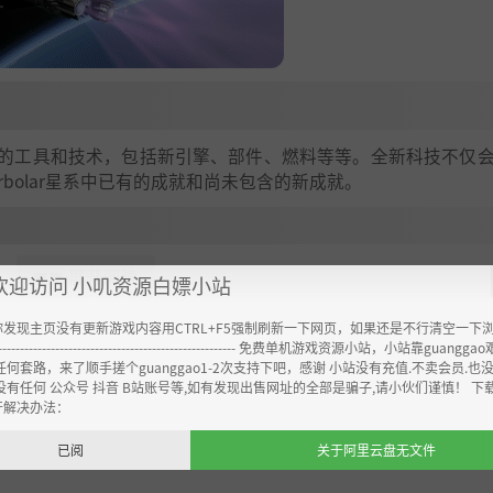
的工具和技术，包括新引擎、部件、燃料等等。全新科技不仅
bolar星系中已有的成就和尚未包含的新成就。
展开阅读
▼▼
的全新内容还包括太空聚落。玩家不仅需要面对太空聚落带来的实际挑战，还
欢迎访问 小叽资源白嫖小站
生产特殊的燃料类型。最终，这些太空聚落将达到可以建造飞
你发现主页没有更新游戏内容用CTRL+F5强制刷新一下网页，如果还是不行清空一下
----------------------------------------------------- 免费单机游戏资源小站，小站靠guangg
任何套路，来了顺手搓个guanggao1-2次支持下吧，感谢 小站没有充值.不卖会员.也
没有任何 公众号 抖音 B站账号等,如有发现出售网址的全部是骗子,请小伙们谨慎！ 下
开解决办法：
已阅
关于阿里云盘无文件