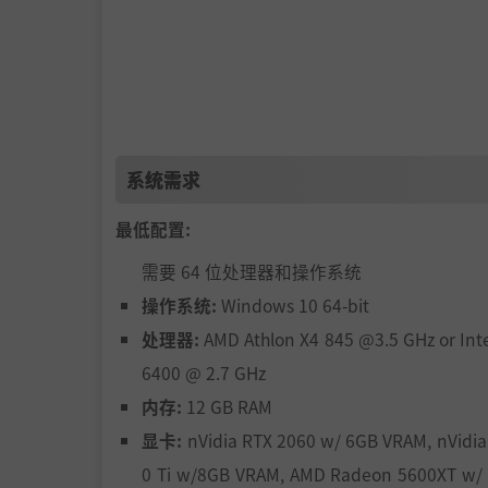
星际旅行
系统需求
新一代科技、太空聚落和资源收集系统会将太空探索提升
最低配置:
中，星际科技为探索大批新的星系和天体铺平了
需要 64 位处理器和操作系统
Charr，热力四射钢铁星球；Ovin，具备超高
更多星球等待你去探索。
操作系统:
Windows 10 64-bit
处理器:
AMD Athlon X4 845 @3.5 GHz or Inte
多人游戏/模组
6400 @ 2.7 GHz
《Kerbal Space Program 2》中
内存:
12 GB RAM
游戏的夙愿。不久之后，玩家就可以合作完成深
显卡:
nVidia RTX 2060 w/ 6GB VRAM, nVidia
0 Ti w/8GB VRAM, AMD Radeon 5600XT w/