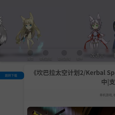
改语言
首页
单机游戏
联机游戏
软件
《坎巴拉太空计划2/Kerbal Space
跳转下载
中|支
关于这款游戏
.
新一代科学技
单机游戏
,
太空聚落
星际旅行
多人游戏/模组