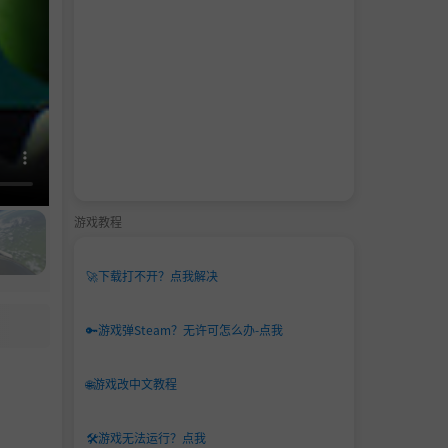
游戏教程
🚀
下载打不开？点我解决
🔑
游戏弹Steam？无许可怎么办-点我
🌐
游戏改中文教程
🛠️
游戏无法运行？点我