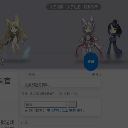
关于投稿
关于注册
隐私政策
站
登录
日榜
更多 »
S|官
此类别暂无资料。
搜索-请尽量缩短关键字（如果搜不到）
🔥 热门搜索：
生化危机
仁王
联机
单机
天模拟游戏
广告