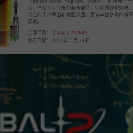
《Kerbal Space Program》的续作。迎接新
险，体验令人兴奋的全新部件、惊艳的视觉效果
制后的用户界面和地图视图，更有丰富多彩的新
探索。
全部评测：
多半差评 (31,889)
发行日期：2023 年 2 月 24 日