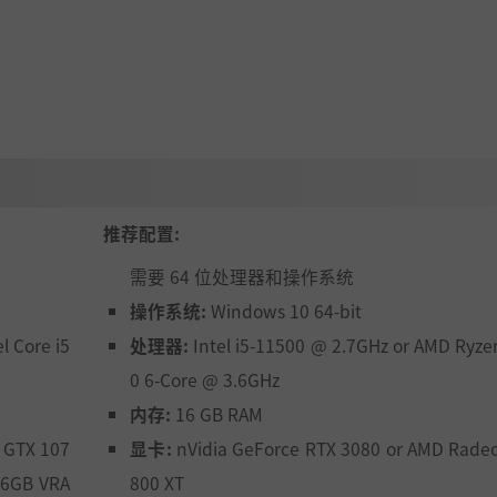
至全新的层次：星际旅行。在《Kerbal Space Progra
推荐配置:
道路，每个星系和天体都包含新的挑战，蕴藏着新的秘藏。其
需要 64 位处理器和操作系统
重力的环状超级地球；Rask和Rusk，被死亡之舞缠绕的双子星；
操作系统:
Windows 10 64-bit
l Core i5
处理器:
Intel i5-11500 @ 2.7GHz or AMD Ryze
0 6-Core @ 3.6GHz
的核心科技发展将基于初代游戏中广受欢迎的模组打造，同时满足玩家们希望
内存:
16 GB RAM
空探索挑战了。更多相关玩法的细节将在稍后一段时间公布。
 GTX 107
显卡:
nVidia GeForce RTX 3080 or AMD Rade
 6GB VRA
800 XT