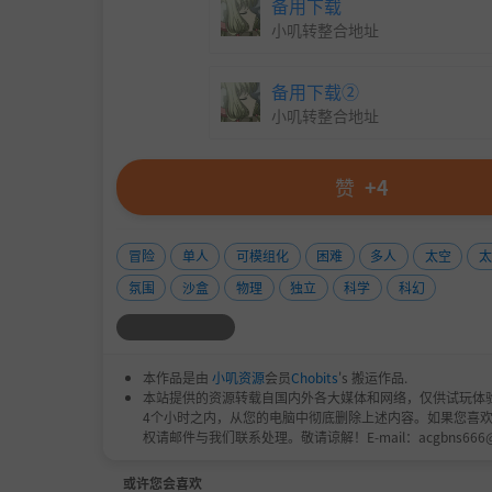
备用下载
小叽转整合地址
备用下载②
小叽转整合地址
赞
+4
冒险
单人
可模组化
困难
多人
太空
太
氛围
沙盒
物理
独立
科学
科幻
本作品是由
小叽资源
会员
Chobits
's 搬运作品.
本站提供的资源转载自国内外各大媒体和网络，仅供试玩体
4个小时之内，从您的电脑中彻底删除上述内容。如果您喜
权请邮件与我们联系处理。敬请谅解！E-mail：acgbns666
或许您会喜欢