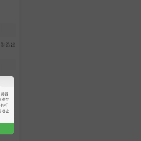
会制造出
需要学会
行器的水
浏览器
ao艰难存
没有打
载地址