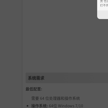
赏 也
打不
升级改造克服万难
到达中途停靠的车站后，你可以选择升级车厢，
系统需求
最低配置:
需要 64 位处理器和操作系统
操作系统:
64位 Windows 7/10