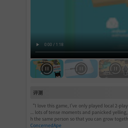
评测
“I love this game, I've only played local 2-pl
... lots of tense moments and panicked yelling, 
h the same person so that you can grow togethe
ConcernedApe