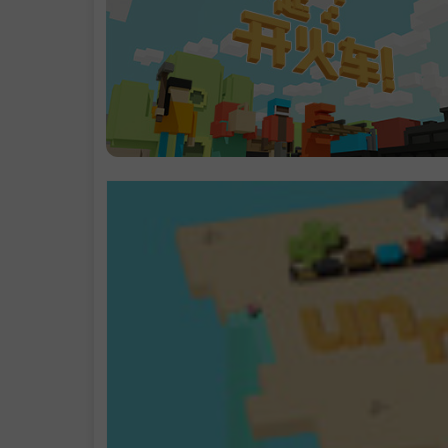
.
不断开拓的世
.
升级改造克服
难
一起赛火车！
概览
系统需求
.
支持作者
.
启动说明
.
中文设置
.
学习版下载