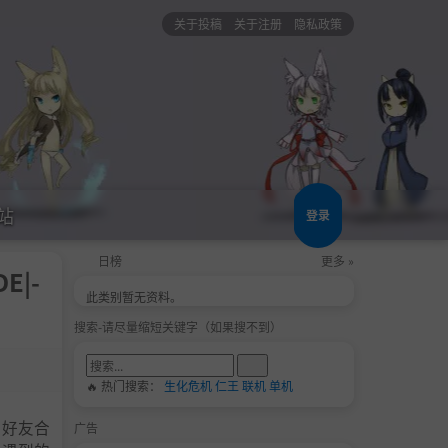
关于投稿
关于注册
隐私政策
站
登录
日榜
更多 »
E|-
此类别暂无资料。
搜索-请尽量缩短关键字（如果搜不到）
🔥 热门搜索：
生化危机
仁王
联机
单机
与好友合
广告