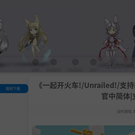
改语言
首页
单机游戏
联机游戏
软件
《一起开火车!/Unrailed!/支持网
跳转下载
官中简体|
评测
关于这款游戏
动作游戏
,
.
关于联网机制
说明
.
路漫漫
‘修’远兮