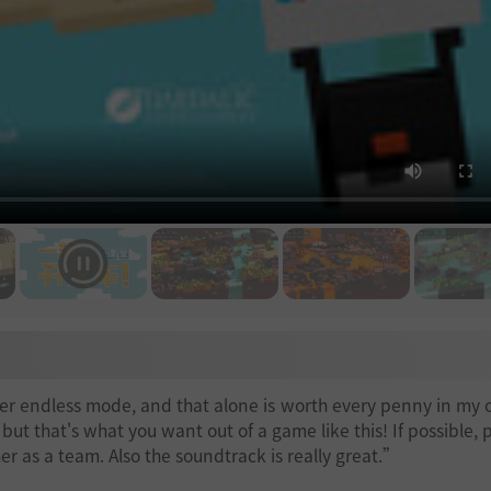
ayer endless mode, and that alone is worth every penny in my 
but that's what you want out of a game like this! If possible, 
r as a team. Also the soundtrack is really great.”