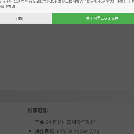
没有任何 公众号 抖音 B站账号等,如有发现出售网址的全部是骗子,请小伙们谨慎！ 下
开解决办法：
已阅
关于阿里云盘无文件
改装增压器，甚至更换原子引擎！
推荐配置:
需要 64 位处理器和操作系统
操作系统:
64位 Windows 7/10