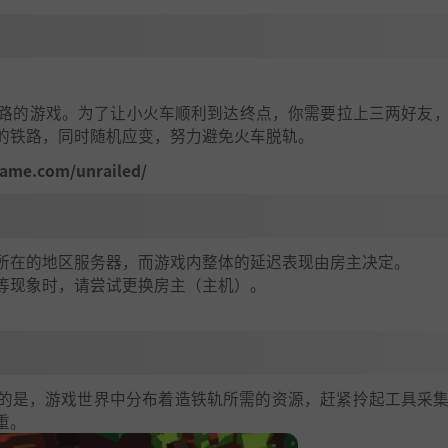
路的游戏。为了让小火车顺利到达终点，你需要拉上三两好友
的铁路，同时随机应变，努力避免火车脱轨。
me.com/unrailed/
所在的地区服务器，而游戏内整体的延迟表现由房主决定。
等现象时，请尝试更换房主（主机）。
的是，游戏世界中分布着造铁轨所需的资源，赶紧拎起工具采
重。