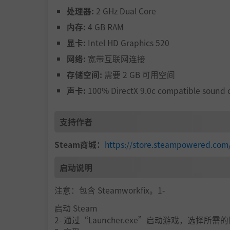
处理器:
2 GHz Dual Core
一起赛火车！
内存:
4 GB RAM
除了最高4人的组队模式，还可以进行2v2的比
显卡:
Intel HD Graphics 520
概览
网络:
宽带互联网连接
存储空间:
需要 2 GB 可用空间
紧张又欢乐的铁路建设体验
声卡:
100% DirectX 9.0c compatible sound 
本地/在线多人合作模式
关卡难度各不相同的无尽世界
支持作者
动态天气系统和昼夜循环
Steam商城：
https://store.steampowered.com
游戏模式：无尽、快速（最多4位玩家）和2v
不同的地理环境（5种以上）
启动说明
无尽模式中可升级的丰富火车配件（10种以
注意：包含 Steamworkfix。1-
可解锁的角色
启动 Steam
回放系统
2- 通过“Launcher.exe”启动游戏，选择
简控模式和分控模式