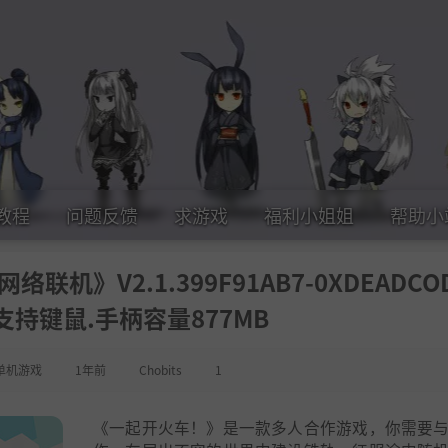
教程
问题反馈
求游戏
福利小姐姐
帮助小
络联机》V2.1.399F91AB7-0XDEADCOD
支持键鼠.手柄容量877MB
单机游戏
1年前
Chobits
1
《一起开火车！》是一款多人合作游戏，你需要