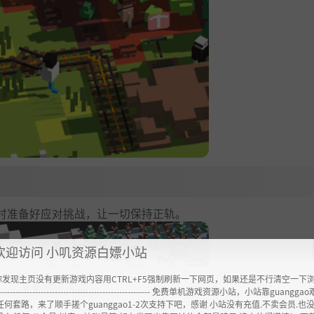
时准备好应对挑战，让一切保持正轨。
欢迎访问 小叽资源白嫖小站
你发现主页没有更新游戏内容用CTRL+F5强制刷新一下网页，如果还是不行清空一下
展开阅读
▼▼
----------------------------------------------------- 免费单机游戏资源小站，小站靠guangg
任何套路，来了顺手搓个guanggao1-2次支持下吧，感谢 小站没有充值.不卖会员.也