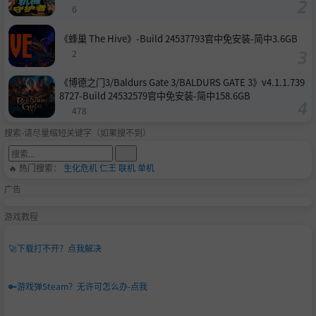
6
《蜂巢 The Hive》-Build 24537793官中免安装-简中3.6GB
2
《博德之门3/Baldurs Gate 3/BALDURS GATE 3》v4.1.1.739
8727-Build 24532579官中免安装-简中158.6GB
478
搜索-请尽量缩短关键字（如果搜不到）
🔥 热门搜索：
生化危机
仁王
联机
单机
广告
游戏教程
🚀
下载打不开？点我解决
🔑
游戏弹Steam？无许可怎么办-点我