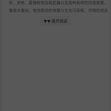
轮、步枪、霰弹枪等远程武器以及各种各样的改造装置，
像是木塞钻，电池驱动的电锯与生化污染瓶，尽情的将这
些加入自己的军械库吧。你甚至能碰到一些角色愿意为你
展开阅读
▼▼
打造一些特别酷的小玩意，像是生化翼，跳跃背包，甚至
改造你自己的自动机——废品玩具伴侣！
穿上装备冒险吧
你可以自由的装备自己的角色。不仅限于自己打造的武
器，包括你所穿装备的种类。穿上防毒面具和氧气瓶探索
死亡禁区，穿上隔温服在低温区冒险或者穿上防御装备与
生化污染怪物作战，这一切都可以自由选择。
在充满活力的开放世界中生存
你可以自由的探索这个世界，通过步行，机甲，水上摩托
车，气球或者地域独特的坐骑来寻找世界的秘密。探索凋
零的荒野，游荡于地下世界的管道与地堡，攀登世界之巅
或是遨游于海岛之间。在这充满活力的缤纷世界里有着层