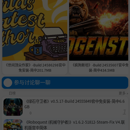
《世间顶尖作家》-Build 24586298官中
《疯狗斯坦》-Build 24535607官中免
免安装-简中201.7MB
装-简中434.5MB
参与讨论聊一聊
日榜
更多 »
《绿石守卫者》v0.5.17-Build 24555849官中免安装-简中6.6
GB
0
《Roboquest (机械守护者)》v1.6.2-51812-Steam-Fix V4.联
机版官中简体