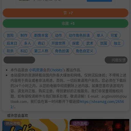
赞
+7
收藏
+5
冒险
制作
剧情丰富
动作
动作角色扮演
单人
可爱
后末日
多人
奇幻
开放世界
探索
武术
氛围
独立
砍杀
科幻
第三人称
角色扮演
角色自定义
问题反馈
本作品是由
小叽资源
会员
Chobits
's 搬运作品.
本站提供的资源转载自国内外各大媒体和网络，仅供试玩体验；不得将上述
内容用于商业或者非法用途，否则，一切后果请用户自负。您必须在下载后
的24个小时之内，从您的电脑中彻底删除上述内容。如果您喜欢该游戏内
容，请支持正版，购买注册，得到更好的正版服务。我们非常重视版权问
题，如有侵权请邮件与我们联系处理。敬请谅解！E-mail：acgbns666@ou
tlook.com，我们会在第一时间断开下载链接
https://steamzg.com/2656
2/
。
或许您会喜欢
休闲游戏
动作游戏