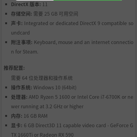
DirectX 版本:
11
存储空间:
需要 25 GB 可用空间
声卡:
Integrated or dedicated DirectX 9 compatible so
undcard
附注事项:
Keyboard, mouse and an internet connectio
n for Steam.
推荐配置:
需要 64 位处理器和操作系统
操作系统:
Windows 10 (64bit)
处理器:
AMD Ryzen 5 1600 or Intel Core i7-6700K or ne
wer running at 3.2 GHz or higher
内存:
16 GB RAM
显卡:
6 GB Direct3D 11 capable video card - GeForce G
TX 1660Ti or Radeon RX 590