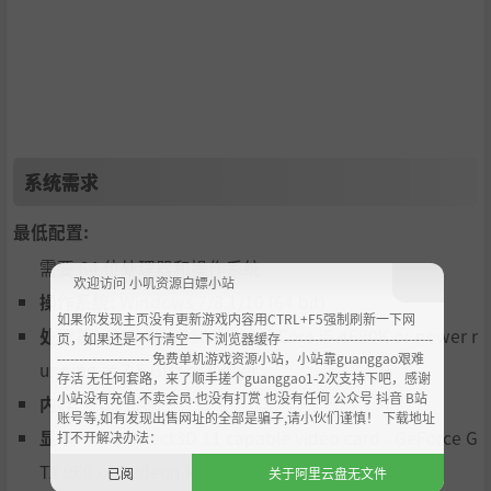
层秘密值得去发现，神秘的未知值得去探索，神奇的怪物
需要去面对，还有许多奇葩的角色等你邂逅。
不一般的故事不寻常的结局。
在这末日来临之际，你的行动将对故事的展开起着重大作
用。一场瘟疫正在席卷大地，生命之树也在枯萎凋零，部
系统需求
族之间分崩离析，需要一位强者将他们统一亦或是将他们
最低配置:
毁灭……
叙事者将会讲述你旅途的每一步并引导你探索整个世界。
需要 64 位处理器和操作系统
欢迎访问 小叽资源白嫖小站
但只有你自己的行动才能决定你故事的结局。
操作系统:
Windows 7/8.1/10 (64 bit)
如果你发现主页没有更新游戏内容用CTRL+F5强制刷新一下网
处理器:
AMD FX-8350 or Intel Core i5-4690K or newer r
页，如果还是不行清空一下浏览器缓存 ----------------------------------
--------------------- 免费单机游戏资源小站，小站靠guanggao艰难
unning at 3.5 GHz or higher
存活 无任何套路，来了顺手搓个guanggao1-2次支持下吧，感谢
小站没有充值.不卖会员.也没有打赏 也没有任何 公众号 抖音 B站
内存:
8 GB RAM
账号等,如有发现出售网址的全部是骗子,请小伙们谨慎！ 下载地址
显卡:
4 GB Direct3D 11 capable video card - GeForce G
打不开解决办法：
TX 960 or Radeon R9 380
已阅
关于阿里云盘无文件