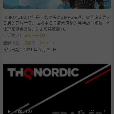
《BIOMUTANT®》是一款功夫奇幻RPG游戏，背景设定为末
日后的开放世界。游戏中极具武术风格的独特战斗系统，可
让玩家混合近战、射击和突变能力。
最近测评：
褒贬不一 (26)
全部评测：
褒贬不一 (20,138)
发行日期：2021 年 5 月 25 日