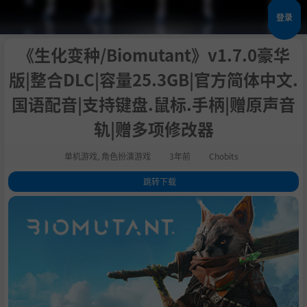
登录
《生化变种/Biomutant》v1.7.0豪华
版|整合DLC|容量25.3GB|官方简体中文.
国语配音|支持键盘.鼠标.手柄|赠原声音
轨|赠多项修改器
单机游戏
,
角色扮演游戏
3年前
Chobits
跳转下载
1
.
关于这款游戏
2
.
系统需求
3
.
支持作者
4
.
学习版下载