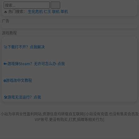
🔥 热门搜索：
生化危机
仁王
联机
单机
广告
游戏教程
🚀
下载打不开？点我解决
🔑
游戏弹Steam？无许可怎么办-点我
🌐
游戏改中文教程
🛠️
游戏无法运行？点我
小站为非商业性盈利网站,资源信息均转载自互联网|[小站没有充值.也没有售卖会员及
VIP账号.更没有购买,打赏,捐赠等相关行为]