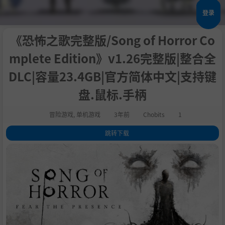
登录
《恐怖之歌完整版/Song of Horror Co
mplete Edition》v1.26完整版|整合全
DLC|容量23.4GB|官方简体中文|支持键
盘.鼠标.手柄
冒险游戏
,
单机游戏
3年前
Chobits
1
跳转下载
1
.
关于这款游戏
2
.
势不可挡的实体
3
.
13个可玩角色
4
.
探索最恐怖的地方
5
.
系统需求
6
.
支持作者
7
.
中文设置