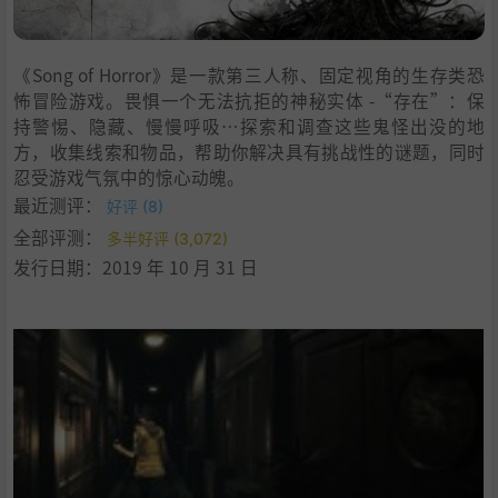
8
.
学习版下载
《Song of Horror》是一款第三人称、固定视角的生存类恐
怖冒险游戏。畏惧一个无法抗拒的神秘实体 -“存在”：保
持警惕、隐藏、慢慢呼吸…探索和调查这些鬼怪出没的地
方，收集线索和物品，帮助你解决具有挑战性的谜题，同时
忍受游戏气氛中的惊心动魄。
最近测评：
好评 (8)
全部评测：
多半好评 (3,072)
发行日期：2019 年 10 月 31 日