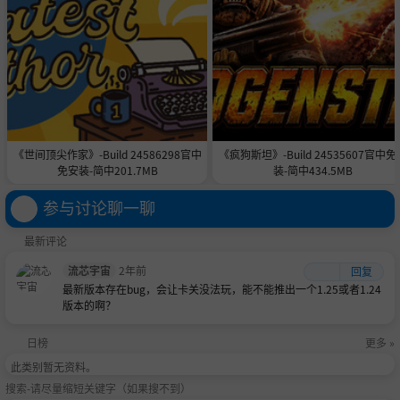
《世间顶尖作家》-Build 24586298官中
《疯狗斯坦》-Build 24535607官中免
免安装-简中201.7MB
装-简中434.5MB
参与讨论聊一聊
最新评论
流芯宇宙
2年前
回复
最新版本存在bug，会让卡关没法玩，能不能推出一个1.25或者1.24
版本的啊？
日榜
更多 »
此类别暂无资料。
搜索-请尽量缩短关键字（如果搜不到）