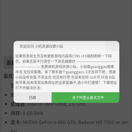
欢迎访问 小叽资源白嫖小站
如果你发现主页没有更新游戏内容用CTRL+F5强制刷新一下网
页，如果还是不行清空一下浏览器缓存 ----------------------------------
系统需求
--------------------- 免费单机游戏资源小站，小站靠guanggao艰难
存活 无任何套路，来了顺手搓个guanggao1-2次支持下吧，感谢
最低配置:
小站没有充值.不卖会员.也没有打赏 也没有任何 公众号 抖音 B站
账号等,如有发现出售网址的全部是骗子,请小伙们谨慎！ 下载地址
需要 64 位处理器和操作系统
打不开解决办法：
操作系统:
Windows 7, 8 or 10
已阅
关于阿里云盘无文件
处理器:
Intel or AMD 64bit, 2.6 GHz.
内存:
8 GB RAM
显卡:
NVIDIA GeForce 660 GTX, Radeon HD 7950 or sim
ilar