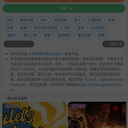
收藏
+4
冒险
剧情丰富
动作
动作冒险
单人
心理恐怖
恐怖
探索
氛围
洛夫克拉夫特式
灵异
生存
生存恐怖
电影式
第三人称
调查
选择取向
重玩价值
黑暗
问题反馈
本作品是由
小叽资源
会员
Chobits
's 搬运作品.
本站提供的资源转载自国内外各大媒体和网络，仅供试玩体验；不得将上述
内容用于商业或者非法用途，否则，一切后果请用户自负。您必须在下载后
的24个小时之内，从您的电脑中彻底删除上述内容。如果您喜欢该游戏内
容，请支持正版，购买注册，得到更好的正版服务。我们非常重视版权问
题，如有侵权请邮件与我们联系处理。敬请谅解！E-mail：acgbns666@ou
tlook.com，我们会在第一时间断开下载链接
https://steamzg.com/2636
6/
。
或许您会喜欢
休闲游戏
动作游戏