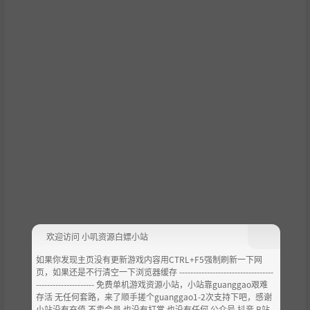
荣与活力？还是继续萧条直至彻底颓废？……这一切都取决
于“娜诺卡”（你）的努力。作为一名发明工坊技术士，娜
诺卡需要「发明有助于城市商店繁荣的物品」来恢复城市的
活力。把发明物出售给商店，这些发明物便会给商店带来繁
荣。随着商店生意的兴隆，会有越来越多的新商店在城市中
遍地开花，从而推动城市的快速发展。
工作人员
企划・制作: 工画堂工作室
剧本: 竹内 直幸
角色设计: 驹都 英二
监督: 竹内 直幸 / 野口 龙启
声优
欢迎访问 小叽资源白嫖小站
如果你发现主页没有更新游戏内容用CTRL+F5强制刷新一下网
娜诺卡・福兰克: 川澄 绫子
页，如果还是不行清空一下浏览器缓存 ----------------------------------
--------------------- 免费单机游戏资源小站，小站靠guanggao艰难
史托卡: 小杉 十郎太
存活 无任何套路，来了顺手搓个guanggao1-2次支持下吧，感谢
芙莉・卡拉特: 大野 麻里奈
小站没有充值.不卖会员.也没有打赏 也没有任何 公众号 抖音 B站