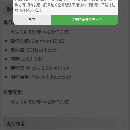
奈奈・翰伯顿: 野川 樱
账号等,如有发现出售网址的全部是骗子,请小伙们谨慎！ 下载地址
系统需求
打不开解决办法：
蕾妮芮・库特纳: 幡宫 鹿子
菈菲: 友永 朱音
已阅
关于阿里云盘无文件
最低配置:
主题曲“UP TO ME!!（overclocking ver.）
需要 64 位处理器和操作系统
操作系统:
Windows 10/11
作词 / 作曲 藤村 MIWAKO
处理器:
2GHz or better
原创编曲 山本 HIROAKI
内存:
2 GB RAM
编曲：YOFFY（Psychic Lover）
声：野川 樱
存储空间:
需要 2 GB 可用空间
附注事项:
Mouse & Keyboard
推荐配置:
需要 64 位处理器和操作系统
支持作者