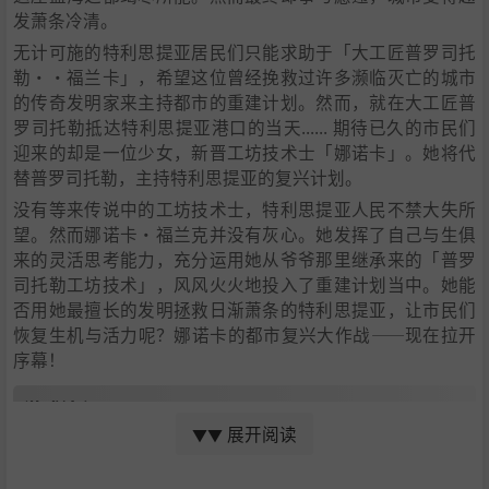
发萧条冷清。
无计可施的特利思提亚居民们只能求助于「大工匠普罗司托
勒・·福兰卡」，希望这位曾经挽救过许多濒临灭亡的城市
的传奇发明家来主持都市的重建计划。然而，就在大工匠普
罗司托勒抵达特利思提亚港口的当天...... 期待已久的市民们
迎来的却是一位少女，新晋工坊技术士「娜诺卡」。她将代
替普罗司托勒，主持特利思提亚的复兴计划。
没有等来传说中的工坊技术士，特利思提亚人民不禁大失所
望。然而娜诺卡・福兰克并没有灰心。她发挥了自己与生俱
来的灵活思考能力，充分运用她从爷爷那里继承来的「普罗
司托勒工坊技术」，风风火火地投入了重建计划当中。她能
否用她最擅长的发明拯救日渐萧条的特利思提亚，让市民们
恢复生机与活力呢？娜诺卡的都市复兴大作战——现在拉开
序幕！
游戏流程
展开阅读
▼▼
玩家将扮演娜诺卡，成为发明工坊的工坊技术士，任务是在
一年内复兴特利思提亚。特利思提亚究竟能否恢复往日的繁