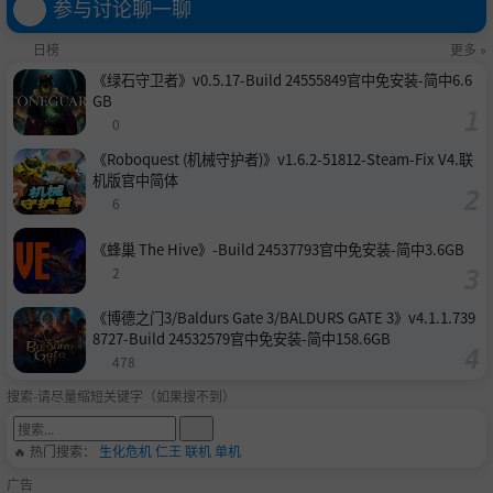
参与讨论聊一聊
日榜
更多 »
《绿石守卫者》v0.5.17-Build 24555849官中免安装-简中6.6
GB
0
《Roboquest (机械守护者)》v1.6.2-51812-Steam-Fix V4.联
机版官中简体
6
《蜂巢 The Hive》-Build 24537793官中免安装-简中3.6GB
2
《博德之门3/Baldurs Gate 3/BALDURS GATE 3》v4.1.1.739
8727-Build 24532579官中免安装-简中158.6GB
478
搜索-请尽量缩短关键字（如果搜不到）
🔥 热门搜索：
生化危机
仁王
联机
单机
广告