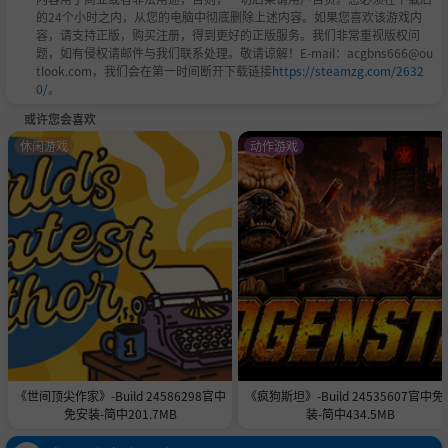
的24个小时之内，从您的电脑中彻底删除上述内容。如果您喜欢该游戏内
容，请支持正版，购买注册，得到更好的正版服务。我们非常重视版权问
题，如有侵权请邮件与我们联系处理。敬请谅解！E-mail：acgbns666@ou
tlook.com，我们会在第一时间断开下载链接
https://steamzg.com/2632
0/
。
或许您会喜欢
休闲游戏
动作游戏
《世间顶尖作家》-Build 24586298官中
《疯狗斯坦》-Build 24535607官中免
免安装-简中201.7MB
装-简中434.5MB