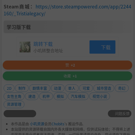
Steam商城：
https://store.steampowered.com/app/2244
160/_Tristialegacy/
学习版下载
跳转下载
下载
小叽转整合地址
赞
+2
收藏
+1
2D
制作
剧情丰富
动漫
单人
可爱
城市营造
奇幻
女性主角
建造
机甲
模拟
汽车模拟
视觉小说
资源管理
问题反馈
本作品是由
小叽资源
会员
Chobits
's 搬运作品.
本站提供的资源转载自国内外各大媒体和网络，仅供试玩体验；不得将上述
内容用于商业或者非法用途，否则，一切后果请用户自负。您必须在下载后