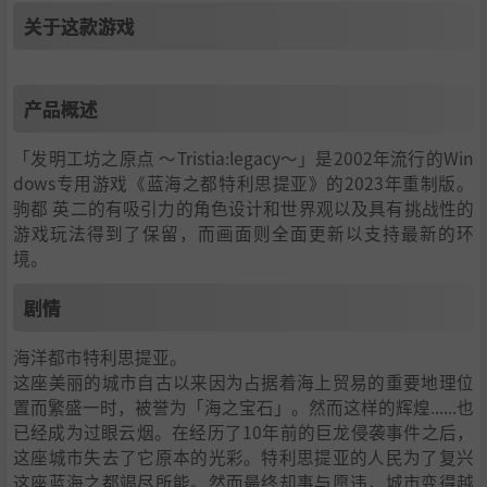
关于这款游戏
产品概述
「发明工坊之原点 ～Tristia:legacy～」是2002年流行的Win
dows专用游戏《蓝海之都特利思提亚》的2023年重制版。
驹都 英二的有吸引力的角色设计和世界观以及具有挑战性的
游戏玩法得到了保留，而画面则全面更新以支持最新的环
境。
剧情
海洋都市特利思提亚。
这座美丽的城市自古以来因为占据着海上贸易的重要地理位
置而繁盛一时，被誉为「海之宝石」。然而这样的辉煌......也
已经成为过眼云烟。在经历了10年前的巨龙侵袭事件之后，
这座城市失去了它原本的光彩。特利思提亚的人民为了复兴
这座蓝海之都竭尽所能。然而最终却事与愿违，城市变得越