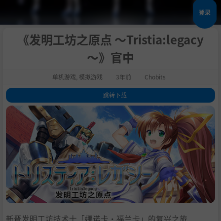
登录
《发明工坊之原点 ～Tristia:legacy
～》官中
单机游戏
,
模拟游戏
3年前
Chobits
跳转下载
1
.
关于这款游戏
2
.
产品概述
3
.
剧情
4
.
游戏流程
5
.
工作人员
6
.
声优
7
.
主题曲“UP TO ME!!（overclocking ver.）
8
.
系统需求
9
.
支持作者
新晋发明工坊技术士「娜诺卡・福兰卡」的复兴之旅
10
.
学习版下载