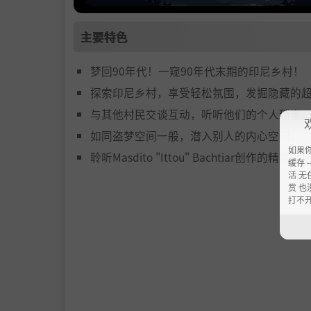
主要特色
梦回90年代！一窥90年代末期的印尼乡村！
探索印尼乡村，享受轻松氛围，发掘隐藏的
与其他村民交谈互动，听听他们的个人琐事
如同盗梦空间一般，潜入别人的内心空间。
如果
聆听Masdito "Ittou" Bachtiar创作的精美音
缓存 --
活 无
赏 也
打不