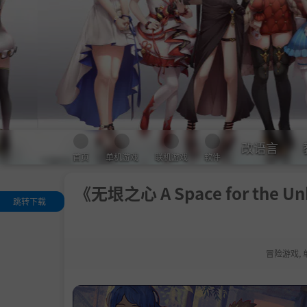
改语言
首页
单机游戏
联机游戏
软件
《无垠之心 A Space for the 
跳转下载
关于这款游戏
.
高中生涯即将
束，随之而来的
冒险游戏
,
是世界末日
主要特色
系统需求