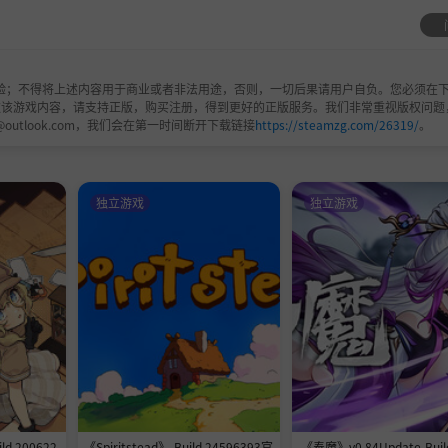
验；不得将上述内容用于商业或者非法用途，否则，一切后果请用户自负。您必须在下
欢该游戏内容，请支持正版，购买注册，得到更好的正版服务。我们非常重视版权问题
@outlook.com，我们会在第一时间断开下载链接
https://steamzg.com/26319/
。
独立游戏
独立游戏
d 200622
《Spiritstead》-Build 24596393官
《奉魔》v0.84Update-Buil