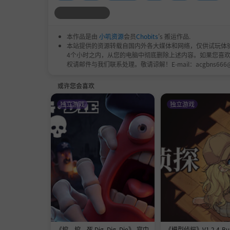
本作品是由
小叽资源
会员
Chobits
's 搬运作品.
本站提供的资源转载自国内外各大媒体和网络，仅供试玩体
4个小时之内，从您的电脑中彻底删除上述内容。如果您喜
权请邮件与我们联系处理。敬请谅解！E-mail：acgbns666
或许您会喜欢
独立游戏
独立游戏
《挖，挖，死 Dig, Dig, Die》-官中
《模型侦探》V1.2.4-Buil