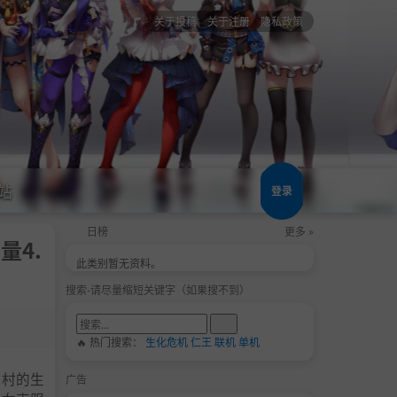
关于投稿
关于注册
隐私政策
站
登录
日榜
更多 »
容量4.
此类别暂无资料。
搜索-请尽量缩短关键字（如果搜不到）
🔥 热门搜索：
生化危机
仁王
联机
单机
乡村的生
广告