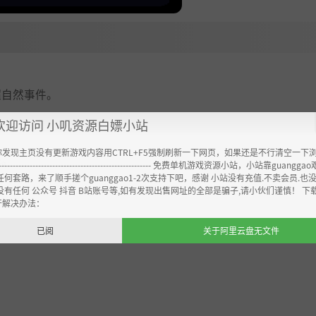
超自然事件。
。
欢迎访问 小叽资源白嫖小站
你发现主页没有更新游戏内容用CTRL+F5强制刷新一下网页，如果还是不行清空一下
乐。
----------------------------------------------------- 免费单机游戏资源小站，小站靠guangg
任何套路，来了顺手搓个guanggao1-2次支持下吧，感谢 小站没有充值.不卖会员.也
没有任何 公众号 抖音 B站账号等,如有发现出售网址的全部是骗子,请小伙们谨慎！ 下
开解决办法：
已阅
关于阿里云盘无文件