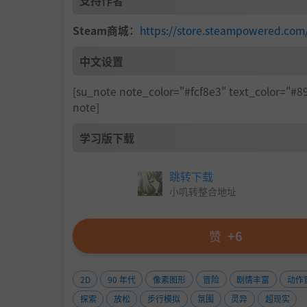
支持作者
Steam商城：
https://store.steampowered.co
中文设置
[su_note note_color="#fcf8e3" text_color
note]
学习版下载
跳转下载
小叽转整合地址
赞
+6
2D
90 年代
像素图形
冒险
剧情丰富
动作
探索
放松
步行模拟
氛围
灵异
超现实