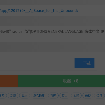
m/app/1201270/__A_Space_for_the_Unbound/
="#896e40" radius="5"]OPTIONS-GENERAL-LANGUAGE-简体中文-确
下载
收藏
+8
冒险
动漫
单人
反乌托邦
哲理
复古
心理
悬疑
情感