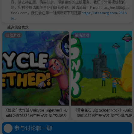
容，请支持正版，购买注册，得到更好的正版服务。我们非常重视版权问
题，如有侵权请邮件与我们联系处理。敬请谅解！E-mail：acgbns666@ou
tlook.com，我们会在第一时间断开下载链接
https://steamzg.com/2616
6/
。
或许您会喜欢
冒险游戏
策略游戏
《独轮车大作战 Unicycle Together》-B
《黄金巨石 Big Golden Rock》-Build 
uild 24576839官中免安装-简中2.3GB
3901052官中免安装-简中148.7MB
参与讨论聊一聊