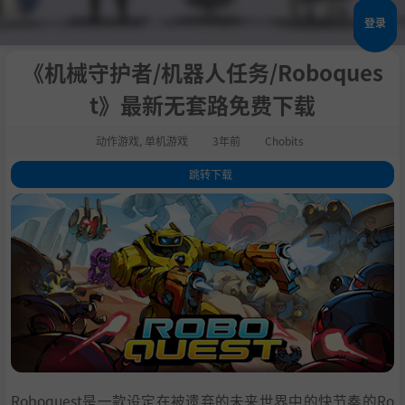
登录
《机械守护者/机器人任务/Roboques
t》最新无套路免费下载
动作游戏
,
单机游戏
3年前
Chobits
跳转下载
1
.
关于这款游戏
2
.
系统需求
3
.
支持作者
4
.
中文设置
5
.
学习版下载
Roboquest是一款设定在被遗弃的未来世界中的快节奏的Ro