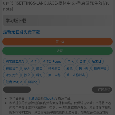
us="5"]SETTINGS-LANGUAGE-简体中文-重启游戏生效[/su_
note]
学习版下载
最新无套路免费下载
赞
+3
收藏
刷宝射击游戏
动作
动作类 Rogue
单人
合作
后末日
在线合作
多人
射击
弹幕射击
彩色
快节奏
抢先体验
永久死亡
独立
科幻
第一人称
第一人称射击
轻度 Rogue
风格化
问题反馈
本作品是由
小叽资源
会员
Chobits
's 搬运作品.
本站提供的资源转载自国内外各大媒体和网络，仅供试玩体验；不得将上述
内容用于商业或者非法用途，否则，一切后果请用户自负。您必须在下载后
的24个小时之内，从您的电脑中彻底删除上述内容。如果您喜欢该游戏内