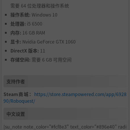
需要 64 位处理器和操作系统
现在是2700年。人类分散的居住在沙漠中挣扎而存，陷入了
操作系统:
Windows 10
苍凉的情形。
处理器:
i5 6500
直到一位名叫Max的年轻拾荒小女孩，发现了一只躺在沙子
内存:
16 GB RAM
中被遗弃的老式守护者机器人。她重新激活了它，想到如果
有一个守护者在她身边，人类或许还有顽强延续的机会…
显卡:
Nvidia GeForce GTX 1060
就这样，他们俩一起探索周围神秘的峡谷，寻找着答案，以
DirectX 版本:
11
及幸存下去的方式。
存储空间:
需要 6 GB 可用空间
但是仍有一个问题。峡谷中遍布着邪恶的机器人，想要阻止
他们前进。不过他们可是什么人物，而且又能阻止的了他们
所守护的事物吗？
支持作者
Steam商城：
https://store.steampowered.com/app/6928
90/Roboquest/
中文设置
[su_note note_color="#fcf8e3" text_color="#896e40" radi