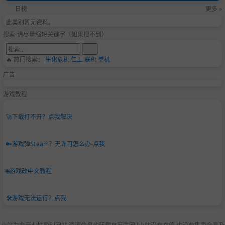
日榜
更多 »
此类别暂无资料。
搜索-请尽量缩短关键字（如果搜不到）
🔥 热门搜索：
生化危机
仁王
联机
单机
广告
游戏教程
🚀
下载打不开？点我解决
🔑
游戏弹Steam？无许可怎么办-点我
🌐
游戏改中文教程
🛠️
游戏无法运行？点我
小站为非商业性盈利网站,资源信息均转载自互联网|[小站没有充值.也没有售卖会员及