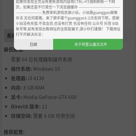
如果你发现主页没有更新游戏内容用CTRL+F5强制刷新一下网
单人游戏或双人合作
–
独自一人开战或双人合作共斗（或使
页，如果还是不行清空一下浏览器缓存 ----------------------------------
用跨平台公共匹配寻找你的好搭档）。
--------------------- 免费单机游戏资源小站，小站靠guanggao艰难
改进体验
–
高响应性的输入系统，以及多种底层品质优化的
存活 无任何套路，来了顺手搓个guanggao1-2次支持下吧，感谢
小站没有充值.不卖会员.也没有打赏 也没有任何 公众号 抖音 B站
功能来确保你在轰杀邪恶机器人的时候，打的顺畅，打的舒
账号等,如有发现出售网址的全部是骗子,请小伙们谨慎！ 下载地址
心。
打不开解决办法：
系统需求
原声音乐
–
高能量创作的原声音乐，将支撑起快节奏的拼杀
已阅
关于阿里云盘无文件
游戏过程。
最低配置:
需要 64 位处理器和操作系统
操作系统:
Windows 10
处理器:
i3 4130
内存:
8 GB RAM
显卡:
Nvidia GeForce GTX 660
DirectX 版本:
11
存储空间:
需要 6 GB 可用空间
推荐配置: