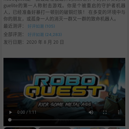
guelite的第一人称射击游戏。你是个被重启的守护者机器
人，已经准备好暴打一顿别的破铜烂铁！ 在多变的环境中与
你的朋友，或孤身一人的消灭一群又一群的致命机器人。
最近测评：
好评如潮 (105)
全部评测：
好评如潮 (24,283)
发行日期：2020 年 8 月 20 日