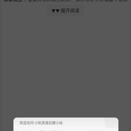
跳跃，从而躲过威胁。
展开阅读
▼▼
守护者机器人职业
–
从几种不同的职业中选择：指挥你的无
人机大军，用火箭炸翻上吨的敌人或者是潜行到敌人身后来
一次突然的袭击。
自定义出装
–
沿途使用各种职业独特的升级来打造你的角
色，找出强大的组合，并进一步强化你的游戏风格。
多种武器
–
从常见的霰弹枪，步枪和狙击枪，到强大的迫击
炮和火焰枪。Roboquest提供了大量武器供你选择。
随机关卡
–
以精心搭配出结合了预制和随机的地形的技术，
可以生成出不同主题不同氛围的地图，为每次游戏带来新鲜
的挑战感。
奔跑，摔倒，再度奔跑
–
艰难的挑战正等待着你，需要掌握
技巧才能从容应对。了解敌人的活动方式，掌握移动和射击
身法。如果被邪恶机器人打翻，那就回到大本营重振旗鼓。
永久升级
–
在奔袭过程中收集扳手，用它们升级你的大本营
并解锁新的游戏玩法元素和选项，来让你在后续的奔袭中走
欢迎访问 小叽资源白嫖小站
得更远。