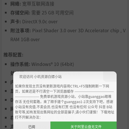
网络:
宽带互联网连接
存储空间:
需要 25 GB 可用空间
声卡:
DirectX 9.0c over
附注事项:
Pixel Shader 3.0 over 3D Accelerator chip , V
RAM 1GB over
推荐配置:
操作系统:
Windows® 10 (64bit)
处理器:
Core i7 2600 3.40GHz over
欢迎访问 小叽资源白嫖小站
内存:
8 GB RAM
如果你发现主页没有更新游戏内容用CTRL+F5强制刷新一下网
显卡:
NVIDIA Geforce GTX 760
页，如果还是不行清空一下浏览器缓存 ----------------------------------
--------------------- 免费单机游戏资源小站，小站靠guanggao艰难
DirectX 版本:
11
存活 无任何套路，来了顺手搓个guanggao1-2次支持下吧，感谢
小站没有充值.不卖会员.也没有打赏 也没有任何 公众号 抖音 B站
网络:
宽带互联网连接
账号等,如有发现出售网址的全部是骗子,请小伙们谨慎！ 下载地址
存储空间:
需要 25 GB 可用空间
打不开解决办法：
声卡:
DirectX 9.0c over
已阅
关于阿里云盘无文件