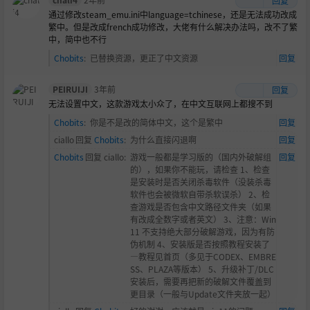
回复
通过修改steam_emu.ini中language=tchinese，还是无法成功改成
繁中。但是改成french成功修改，大佬有什么解决办法吗，改不了繁
中，简中也不行
Chobits
:
已替换资源，更正了中文资源
回复
PEIRUIJI
3年前
回复
无法设置中文，这款游戏太小众了，在中文互联网上都搜不到
Chobits
:
你是不是改的简体中文，这个是繁中
回复
ciallo
回复
Chobits
:
为什么直接闪退啊
回复
Chobits
回复
ciallo
:
游戏一般都是学习版的（国内外破解组
回复
的），如果你不能玩，请检查 1、检查
是安装时是否关闭杀毒软件（没装杀毒
软件也会被微软自带杀软误杀） 2、检
查游戏是否包含中文路径文件夹（如果
有改成全数字或者英文） 3、注意：Win
11 不支持绝大部分破解游戏，因为有防
伪机制 4、安装版是否按照教程安装了
—教程见首页（多见于CODEX、EMBRE
SS、PLAZA等版本） 5、升级补丁/DLC
安装后，需要再把新的破解文件覆盖到
更目录（一般与Update文件夹放一起）