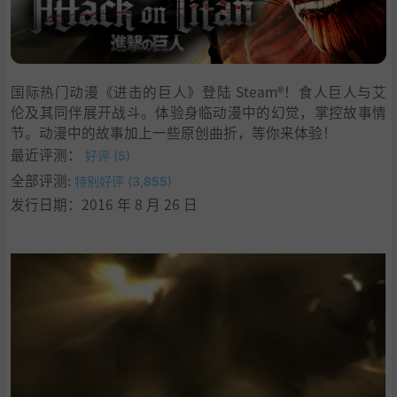
国际热门动漫《进击的巨人》登陆 Steam®！食人巨人与艾
伦及其同伴展开战斗。体验身临动漫中的幻觉，掌控故事情
节。动漫中的故事加上一些原创曲折，等你来体验！
最近评测：
好评 (5)
全部评测:
特别好评 (3,855)
发行日期：2016 年 8 月 26 日