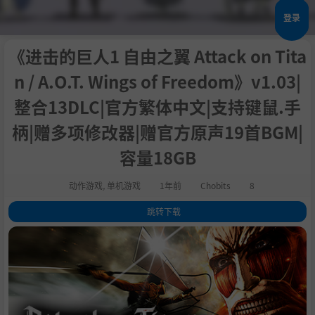
登录
《进击的巨人1 自由之翼 Attack on Tita
n / A.O.T. Wings of Freedom》v1.03|
整合13DLC|官方繁体中文|支持键鼠.手
柄|赠多项修改器|赠官方原声19首BGM|
容量18GB
动作游戏
,
单机游戏
1年前
Chobits
8
跳转下载
1
.
关于这款游戏
2
.
系统需求
3
.
支持作者
4
.
学习版下载