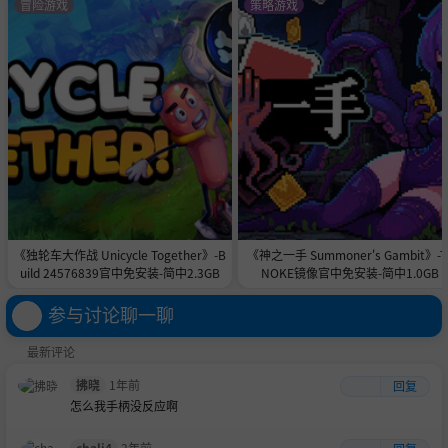
冒险游戏
策略游戏
《独轮车大作战 Unicycle Together》-B
《神之一手 Summoner's Gambit》-T
uild 24576839官中免安装-简中2.3GB
NOKE镜像官中免安装-简中1.0GB
参与讨论聊一聊
最新评论
拂晓
1年前
回复
怎么我手柄没反应啊
chali4
2年前