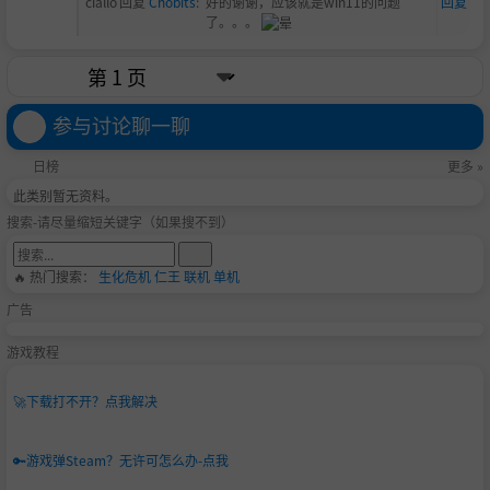
ciallo
回复
Chobits
:
好的谢谢，应该就是win11的问题
回复
了。。。
参与讨论聊一聊
日榜
更多 »
此类别暂无资料。
搜索-请尽量缩短关键字（如果搜不到）
🔥 热门搜索：
生化危机
仁王
联机
单机
广告
游戏教程
🚀
下载打不开？点我解决
🔑
游戏弹Steam？无许可怎么办-点我