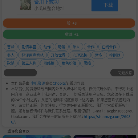
备用下载②
下载
小叽转整合地址
赞
+8
收藏
+2
冒险
剧情丰富
动作
动漫
单人
合作
在线合作
多人
好评原声音轨
开放世界
心理恐怖
恐怖
控制器
砍杀
第三人称
网络梗
角色扮演
黑暗
问题反馈
本作品是由
小叽资源
会员
Chobits
's 搬运作品.
本站提供的资源转载自国内外各大媒体和网络，仅供试玩体验；不得将上述
内容用于商业或者非法用途，否则，一切后果请用户自负。您必须在下载后
的24个小时之内，从您的电脑中彻底删除上述内容。如果您喜欢该游戏内
容，请支持正版，购买注册，得到更好的正版服务。我们非常重视版权问
题，如有侵权请邮件与我们联系处理。敬请谅解！E-mail：acgbns666@ou
tlook.com，我们会在第一时间断开下载链接
https://steamzg.com/2603
6/
。
或许您会喜欢