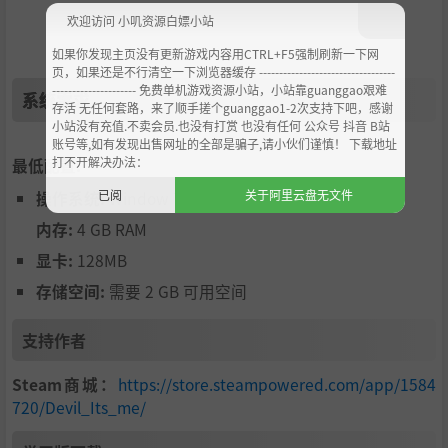
欢迎访问 小叽资源白嫖小站
如果你发现主页没有更新游戏内容用CTRL+F5强制刷新一下网
页，如果还是不行清空一下浏览器缓存 ----------------------------------
--------------------- 免费单机游戏资源小站，小站靠guanggao艰难
系统需求
存活 无任何套路，来了顺手搓个guanggao1-2次支持下吧，感谢
小站没有充值.不卖会员.也没有打赏 也没有任何 公众号 抖音 B站
账号等,如有发现出售网址的全部是骗子,请小伙们谨慎！ 下载地址
打不开解决办法：
最低配置:
已阅
关于阿里云盘无文件
操作系统:
Window 7, 10
内存:
4 GB RAM
显卡:
128MB
存储空间:
需要 2 GB 可用空间
支持作者
Steam商城：
https://store.steampowered.com/app/1584
720/Devil_Its_me/