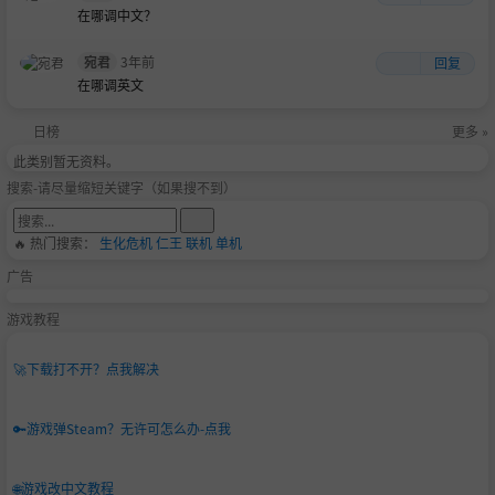
在哪调中文？
宛君
3年前
回复
在哪调英文
日榜
更多 »
此类别暂无资料。
搜索-请尽量缩短关键字（如果搜不到）
🔥 热门搜索：
生化危机
仁王
联机
单机
广告
游戏教程
🚀
下载打不开？点我解决
🔑
游戏弹Steam？无许可怎么办-点我
🌐
游戏改中文教程