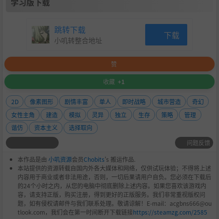
学习版下载
跳转下载
下载
小叽转整合地址
赞
收藏
+1
2D
像素图形
剧情丰富
单人
即时战略
城市营造
奇幻
女性主角
建造
模拟
灵异
独立
生存
策略
管理
谐仿
资本主义
选择取向
问题反馈
本作品是由
小叽资源
会员
Chobits
's 搬运作品.
本站提供的资源转载自国内外各大媒体和网络，仅供试玩体验；不得将上述
内容用于商业或者非法用途，否则，一切后果请用户自负。您必须在下载后
的24个小时之内，从您的电脑中彻底删除上述内容。如果您喜欢该游戏内
容，请支持正版，购买注册，得到更好的正版服务。我们非常重视版权问
题，如有侵权请邮件与我们联系处理。敬请谅解！E-mail：acgbns666@ou
tlook.com，我们会在第一时间断开下载链接
https://steamzg.com/2585