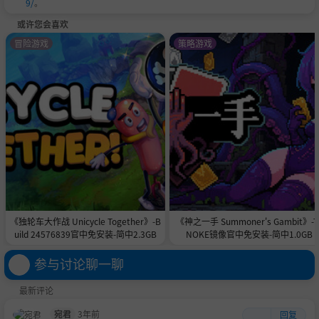
9/
。
或许您会喜欢
冒险游戏
策略游戏
《独轮车大作战 Unicycle Together》-B
《神之一手 Summoner's Gambit》-T
uild 24576839官中免安装-简中2.3GB
NOKE镜像官中免安装-简中1.0GB
参与讨论聊一聊
最新评论
宛君
3年前
回复