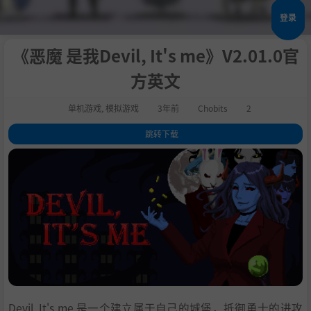
登录
《恶魔 是我Devil, It's me》V2.01.0官
方英文
单机游戏
,
模拟游戏
3年前
Chobits
2
跳转下载
1
.
关于这款游戏
2
.
特点
3
.
系统需求
4
.
支持作者
5
.
学习版下载
Devil, It's me 是一个建立属于自己的城堡，抵御勇士的进攻