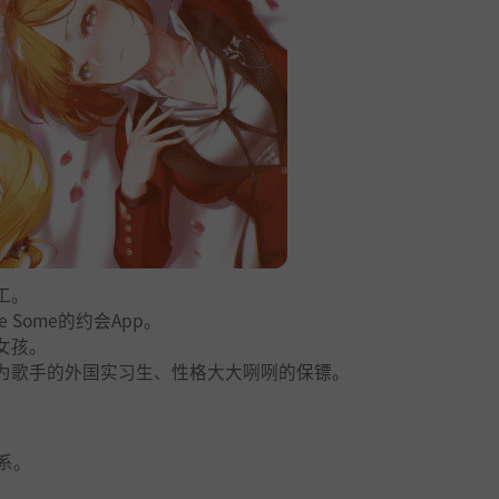
工。
Some的约会App。
女孩。
为歌手的外国实习生、性格大大咧咧的保镖。
系。