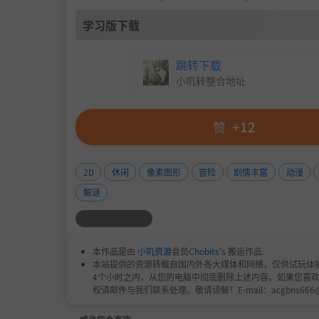
学习版下载
跳转下载
小叽转整合地址
赞
+12
2D
休闲
像素图形
冒险
剧情丰富
动漫
解谜
本作品是由
小叽资源
会员
Chobits
's 搬运作品.
本站提供的资源转载自国内外各大媒体和网络，仅供试玩体
4个小时之内，从您的电脑中彻底删除上述内容。如果您喜
权请邮件与我们联系处理。敬请谅解！E-mail：acgbns666