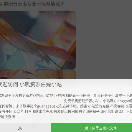
其完整配音更由专业声优倾情献声！
欢迎访问 小叽资源白嫖小站
你发现主页没有更新游戏内容用CTRL+F5强制刷新一下网页，如果还是不行清空一下
----------------------------------------------------- 免费单机游戏资源小站，小站靠guangg
任何套路，来了顺手搓个guanggao1-2次支持下吧，感谢 小站没有充值.不卖会员.也
没有任何 公众号 抖音 B站账号等,如有发现出售网址的全部是骗子,请小伙们谨慎！ 下
开解决办法：
已阅
关于阿里云盘无文件