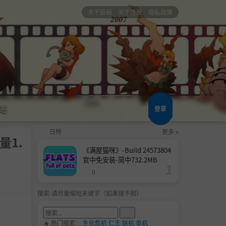
关于投稿
关于注册
隐私政策
站
登录
日榜
更多 »
量1.
《满屋猫咪》-Build 24573804
官中免安装-简中732.2MB
0
搜索-请尽量缩短关键字（如果搜不到）
🔥 热门搜索：
生化危机
仁王
联机
单机