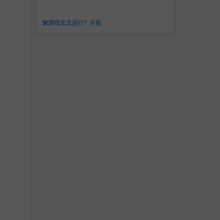
🛠️
游戏无法运行？点我