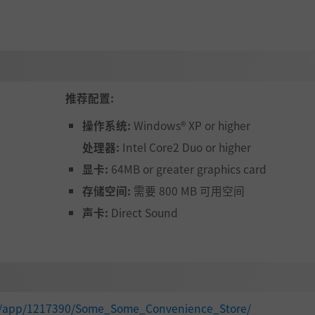
推荐配置:
操作系统:
Windows® XP or higher
处理器:
Intel Core2 Duo or higher
显卡:
64MB or greater graphics card
存储空间:
需要 800 MB 可用空间
声卡:
Direct Sound
om/app/1217390/Some_Some_Convenience_Store/