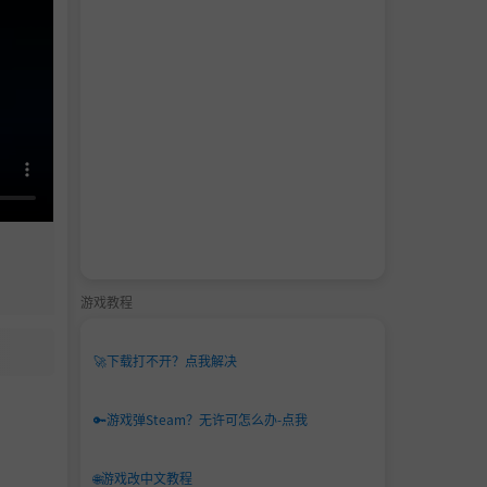
游戏教程
🚀
下载打不开？点我解决
🔑
游戏弹Steam？无许可怎么办-点我
🌐
游戏改中文教程