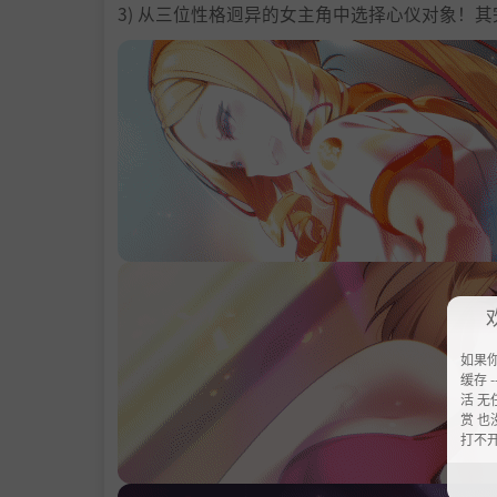
3) 从三位性格迥异的女主角中选择心仪对象！
如果
缓存 --
活 无
赏 也
打不