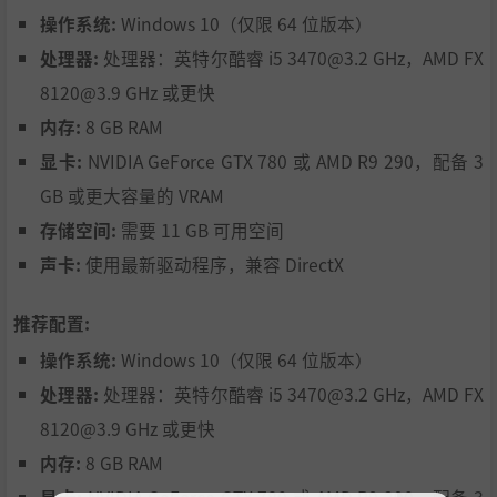
发展道路和运输货车，改进储存方法，使货物得以在小镇
操作系统:
Windows 10（仅限 64 位版本）
内高效运输，并能防止变质。
处理器:
处理器：英特尔酷睿 i5 3470@3.2 GHz，AMD FX
随机生成的地图
- 《Farthest Frontier》具有高度的可重
8120@3.9 GHz 或更快
玩性，没有一款游戏能像这样生成如此美丽、完全随机的
内存:
8 GB RAM
地形和资源分布。
显卡:
NVIDIA GeForce GTX 780 或 AMD R9 290，配备 3
独特的生态及地图主题提高了可重玩性，极端地图会为玩
GB 或更大容量的 VRAM
家带来独特的挑战。
存储空间:
需要 11 GB 可用空间
设置选项可让玩家指定他们想要的水域或山地的数量，甚
声卡:
使用最新驱动程序，兼容 DirectX
至可以调整地图上有哪些可用资源。
推荐配置:
从恬静田园到残酷荒野
- 可自定义难度选项，玩家可以关
操作系统:
Windows 10（仅限 64 位版本）
闭入侵者和疾病等特性，以获得更安逸的体验，也可以选
处理器:
处理器：英特尔酷睿 i5 3470@3.2 GHz，AMD FX
择让难度最大化，来真正检验他们的城镇建设能力。启用
8120@3.9 GHz 或更快
自定义游戏选项，按自己的理想设计游戏体验。
内存:
8 GB RAM
环境互动
- 根据当地资源情况发展经济，生产贸易物品来