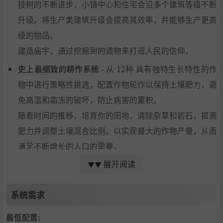
技树的不断进步，小镇中心和住宅会沿多个建筑等级不断
升级。将生产类建筑升级会提高其效率，并能够生产更高
级的物品。
建造庙宇，通过挖掘到的遗物来打造人民的信仰。
史上最细致的耕作系统
- 从 12种 具有独特生长特性的作
物中进行策略性挑选，配置作物轮作以保持土壤肥力，避
免高温和霜冻的破坏，防止病害的累积。
随着时间的推移，培育你的田地，清除杂草和岩石，提高
肥力并调整土壤混合比例，以实现最大的作物产量，从而
满足不断增长的人口的需要。
展开阅读
高级城镇模拟
- 村民会主动过自己的生活，并实时执行任
▼▼
务。你可以看着村民从偏远的工作地点搬运商品穿过小
系统需求
镇，之后这些再将其加工成材料或制作成物品。看着食物
和货物被运往住宅、交易站或被储存起来以备后用。
最低配置: