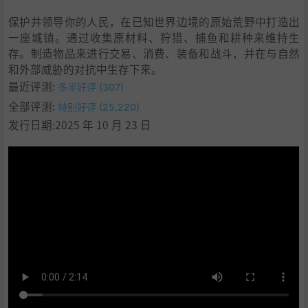
保护并领导你的人民，在已知世界边境的原始荒野中打造出
一座城镇。通过收集原材料、狩猎、捕鱼和耕种来维持生
存。制造物品来进行交易、消费、装备和战斗，并在与自然
和外部威胁的对抗中生存下来。
最近评测:
多半好评 (307)
全部评测:
特别好评 (25,220)
发行日期:2025 年 10 月 23 日