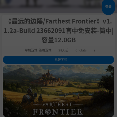
登录
《最远的边陲/Farthest Frontier》v1.
1.2a-Build 23662091官中免安装-简中|
容量12.0GB
单机游戏
,
策略游戏
28天前
Chobits
9
跳转下载
1
.
评测
2
.
关于此游戏
3
.
主要特性
4
.
系统需求
5
.
支持作者
6
.
说明
7
.
学习