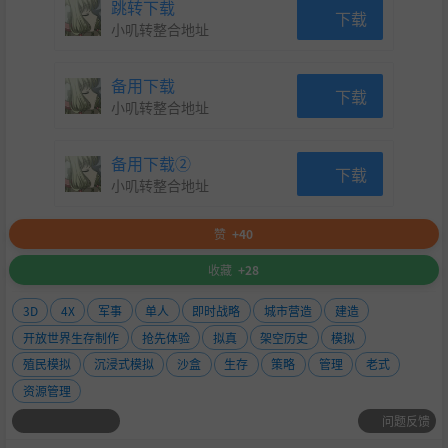
跳转下载
下载
小叽转整合地址
备用下载
下载
小叽转整合地址
备用下载②
下载
小叽转整合地址
赞
+40
收藏
+28
3D
4X
军事
单人
即时战略
城市营造
建造
开放世界生存制作
抢先体验
拟真
架空历史
模拟
殖民模拟
沉浸式模拟
沙盒
生存
策略
管理
老式
资源管理
问题反馈