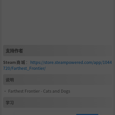
展为石墙，建造塔楼和兵营，招募并装备士兵来保卫城
镇，因为城镇的繁荣吸引了掠袭者和寻求掠夺的外国军队
的注意。
支持 Steam 创意工坊
- 完全支持由免费 Unity 开发工具
进行创作并以 Steam 创意工坊发表的 mod，玩家可以在
游戏稳固的基础上将其按自己最狂野的想象来改造。
支持作者
Crate Entertainment是一家完全独立的开发商和发行商，位
于马萨诸塞州波士顿市郊外。Crate最知名的游戏是备受好评
Steam商城
：
https://store.steampowered.com/app/1044
的动作角色扮演游戏《Grim Dawn》。快来加入Crate社
720/Farthest_Frontier/
区，帮助我们塑造游戏的未来，并通过参与论坛上的投票和
讨论，第一时间收到关于Farthest Frontier的消息。
说明
• Farthest Frontier - Cats and Dogs
学习