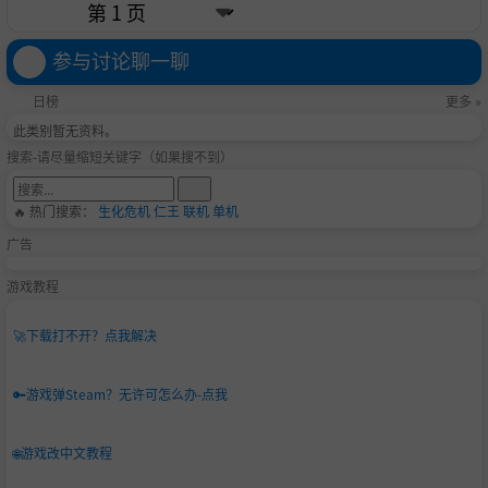
参与讨论聊一聊
日榜
更多 »
此类别暂无资料。
搜索-请尽量缩短关键字（如果搜不到）
🔥 热门搜索：
生化危机
仁王
联机
单机
广告
游戏教程
🚀
下载打不开？点我解决
🔑
游戏弹Steam？无许可怎么办-点我
🌐
游戏改中文教程