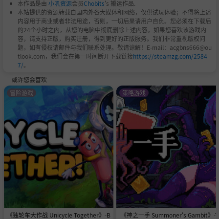
本作品是由
小叽资源
会员
Chobits
's 搬运作品.
本站提供的资源转载自国内外各大媒体和网络，仅供试玩体验；不得将上述
内容用于商业或者非法用途，否则，一切后果请用户自负。您必须在下载后
的24个小时之内，从您的电脑中彻底删除上述内容。如果您喜欢该游戏内
容，请支持正版，购买注册，得到更好的正版服务。我们非常重视版权问
题，如有侵权请邮件与我们联系处理。敬请谅解！E-mail：acgbns666@ou
tlook.com，我们会在第一时间断开下载链接
https://steamzg.com/2584
7/
。
或许您会喜欢
冒险游戏
策略游戏
《独轮车大作战 Unicycle Together》-B
《神之一手 Summoner's Gambit》-T