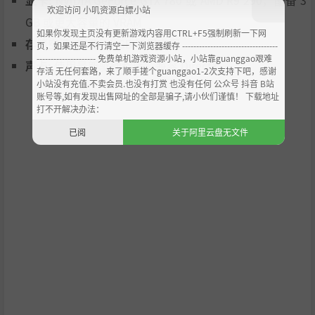
显卡:
NVIDIA GeForce GTX 780 或 AMD R9 290，配备 3
换取所缺乏的物资。
欢迎访问 小叽资源白嫖小站
GB 或更大容量的 VRAM
竖起栅栏，防止鹿靠近农田，阻止熊糟蹋食物。管理树木
如果你发现主页没有更新游戏内容用CTRL+F5强制刷新一下网
存储空间:
需要 11 GB 可用空间
页，如果还是不行清空一下浏览器缓存 ----------------------------------
的覆盖面积，防止地下水枯竭。平衡需求，清理重要自然
--------------------- 免费单机游戏资源小站，小站靠guanggao艰难
声卡:
使用最新驱动程序，兼容 DirectX
存活 无任何套路，来了顺手搓个guanggao1-2次支持下吧，感谢
资源（如野生药用植物和采集类食物）周围的农业用地。
小站没有充值.不卖会员.也没有打赏 也没有任何 公众号 抖音 B站
账号等,如有发现出售网址的全部是骗子,请小伙们谨慎！ 下载地址
大量旧时疾病!
- 为防止痢疾和霍乱的爆发，确保村民的
打不开解决办法：
饮用水足够干净。收集浆果并种植绿色蔬菜来防止坏血
已阅
关于阿里云盘无文件
病，确保健康饮食。
确保村民有鞋子和衣服穿，以减少感染破伤风、狂犬病和
被冻伤的几率。建造治疗师诊所，隔离受感染者，并提供
草药和药品来进行治疗。
通过收集垃圾、安全地储存食物和使用捕鼠器来控制老鼠
的数量，以抵御可怕的腺鼠疫。
击退潜在的入侵者
- 选择和平主义模式，避免战斗，或与
不同等级的掠袭者战斗，提高城镇的生存风险。从木栅发